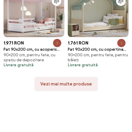
1.971 RON
1.761 RON
Pat 90x200 cm, cu acoperis
Pat 90x200 cm, cu copertina
90×200 cm, pentru fete, cu
90×200 cm, pentru fete, pentru
roz, pentru camera copil,
verde, pentru camera copil,
spațiu de depozitare
băieți
Colectia Montes White
Colectia Montes Natural
Livrare gratuită
Livrare gratuită
Vezi mai multe produse