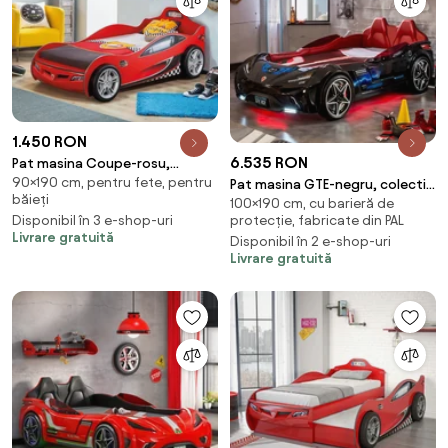
1.450 RON
6.535 RON
Pat masina Coupe-rosu,
90×190 cm, pentru fete, pentru
colectia Champion Racer
Pat masina GTE-negru, colectia
băieți
100×190 cm, cu barieră de
90x190 Cm
Champion Racer 100x190 cm
protecție, fabricate din PAL
Disponibil în 3 e-shop-uri
Livrare gratuită
Disponibil în 2 e-shop-uri
Livrare gratuită