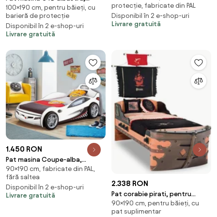
protecție, fabricate din PAL
100×190 cm, pentru băieți, cu
Design Premium
colectia Champion Racer
barieră de protecție
Disponibil în 2 e-shop-uri
100x190 cm
Livrare gratuită
Disponibil în 2 e-shop-uri
Livrare gratuită
1.450 RON
Pat masina Coupe-alba,
90×190 cm, fabricate din PAL,
colectia Champion Racer
fără saltea
90x190 Cm
2.338 RON
Disponibil în 2 e-shop-uri
Pat corabie pirati, pentru
Livrare gratuită
90×190 cm, pentru băieți, cu
camera copii Colectia Pirate
pat suplimentar
90x190 cm