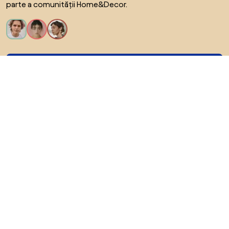
parte a comunității Home&Decor.
Vreau toate caracteristicile!
Despre Biano
Pentru utilizatori
Pentru magazine
Asigură-te că explorezi