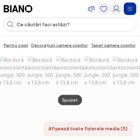
Sari peste navigare, accesează conținutul
Introducerea căutării
Sari peste conținut, mergi la subsol
Pentru copii
Decorațiuni camera copiilor
Tapet camera copiilor
Epuizat
Afișează toate fișierele media (5)