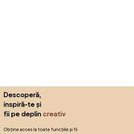
Sari peste subsol, revino la începutul paginii
Descoperă,
inspiră-te și
fii pe deplin
creativ
Obține acces la toate funcțiile și fii