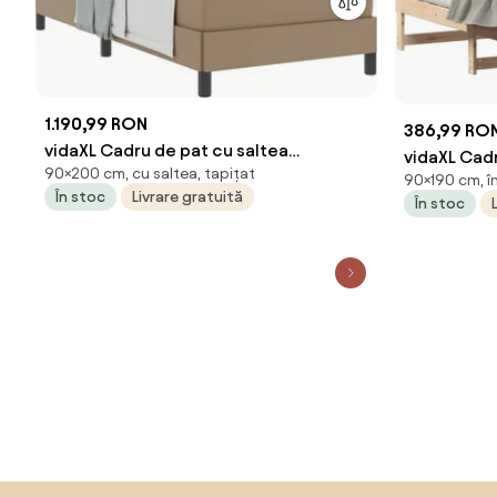
1.190,99 RON
386,99 RO
vidaXL Cadru de pat cu saltea
vidaXL Cad
90×200 cm, cu saltea, tapițat
Cappuccino 90 x 200 cm țesătură
90×190 cm, în
Lemn de pi
În stoc
Livrare gratuită
În stoc
Sari peste subsol, revino la începutul paginii