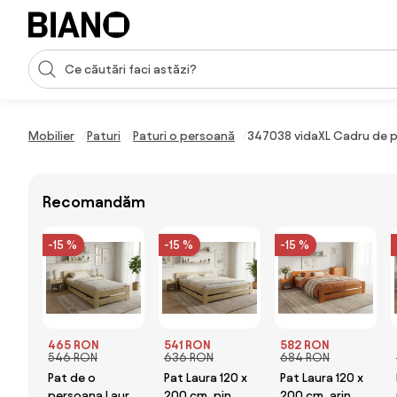
Sari peste navigare, accesează conținutul
Introducerea căutării
Sari peste conținut, mergi la subsol
Mobilier
Paturi
Paturi o persoană
347038 vidaXL Cadru de pa
Recomandăm
-15 %
-15 %
-15 %
465 RON
541 RON
582 RON
546 RON
636 RON
684 RON
Pat de o
Pat Laura 120 x
Pat Laura 120 x
persoana Laura
200 cm, pin
200 cm, arin