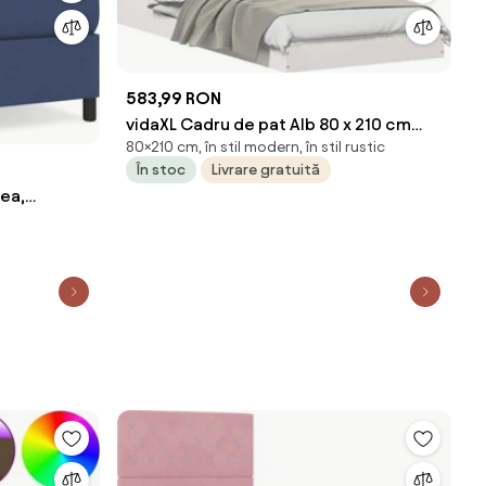
583,99 RON
vidaXL Cadru de pat Alb 80 x 210 cm
80×210 cm, în stil modern, în stil rustic
Lemn de pin masiv
În stoc
Livrare gratuită
tea,