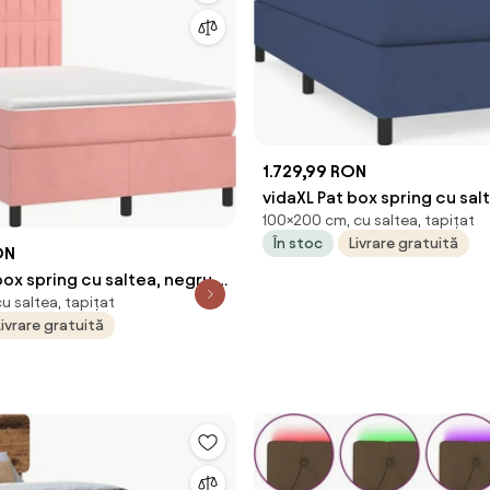
1.729,99 RON
vidaXL Pat box spring cu sal
100×200 cm, cu saltea, tapițat
albastru, 100x200 cm, textil
În stoc
Livrare gratuită
ON
box spring cu saltea, negru,
u saltea, tapițat
, catifea
Livrare gratuită