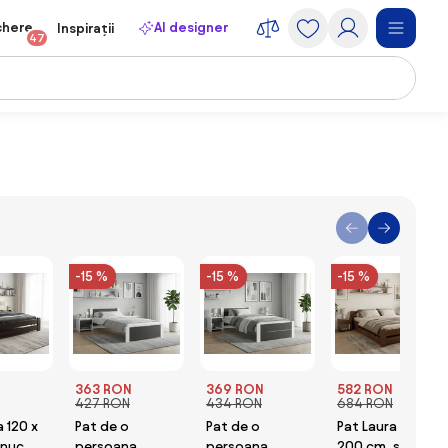
chere
AI designer
Inspirații
47
-15 %
-15 %
-15 %
363 RON
369 RON
582 RON
427 RON
434 RON
684 RON
a 120 x
Pat de o
Pat de o
Pat Laura 120 x
 nuc
persoana
persoana
200 cm, stejar