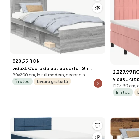
820,99 RON
vidaXL Cadru de pat cu sertar Gri
2.229,99 R
90×200 cm, în stil modern, decor pin
Sonoma 90 x 200 cm Lemn de pin masiv
vidaXL Pat 
În stoc
Livrare gratuită
120×190 cm, c
120x190 cm
În stoc