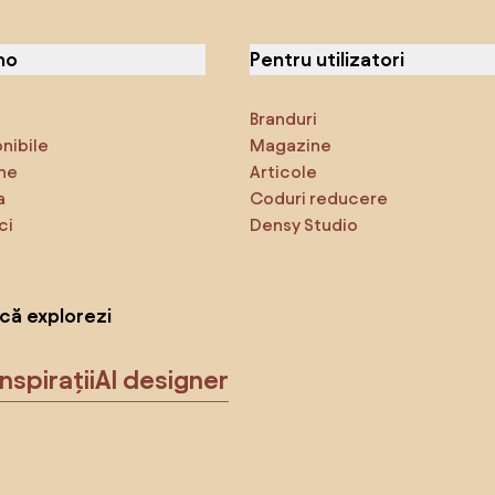
no
Pentru utilizatori
Branduri
onibile
Magazine
ne
Articole
a
Coduri reducere
ci
Densy Studio
că explorezi
Inspirații
AI designer