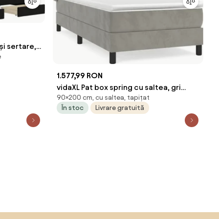
și sertare,
e
1.577,99 RON
vidaXL Pat box spring cu saltea, gri
90×200 cm, cu saltea, tapițat
închis, 90x200 cm, catifea
În stoc
Livrare gratuită