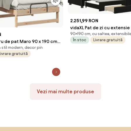
2.251,99 RON
vidaXL Pat de zi cu extensie 
90×190 cm, cu saltea, extensibil
N
negru, 90x190cm, textil
În stoc
Livrare gratuită
ru de pat Maro 90 x 190 cm
 stil modern, decor pin
n masiv
Livrare gratuită
Vezi mai multe produse