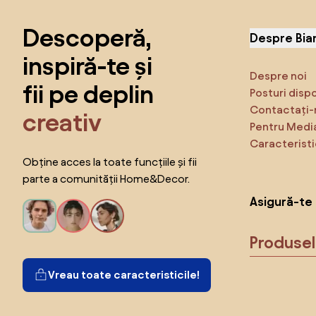
Descoperă,
Despre Bia
inspiră-te și
Despre noi
fii pe deplin
Posturi disp
Contactați-
creativ
Pentru Medi
Caracteristi
Obține acces la toate funcțiile și fii
parte a comunității Home&Decor.
Asigură-te 
Produse
Vreau toate caracteristicile!