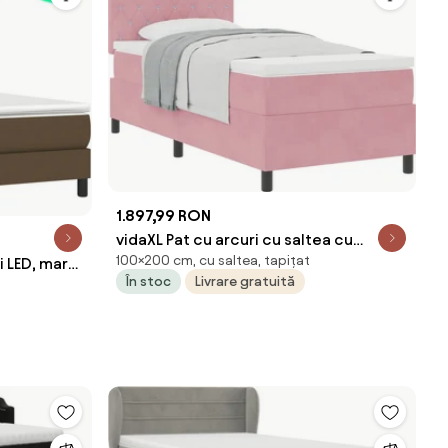
1.897,99 RON
vidaXL Pat cu arcuri cu saltea cu
100×200 cm, cu saltea, tapițat
și LED, maro
headboard Roz 100 x 200 cm Catifea
În stoc
Livrare gratuită