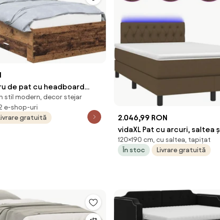
N
ru de pat cu headboard
 stil modern, decor stejar
 90 x 200 cm Lemn
 2 e-shop-uri
2.046,99 RON
Livrare gratuită
vidaXL Pat cu arcuri, saltea 
120×190 cm, cu saltea, tapițat
închis, 120x190 cm, textil
În stoc
Livrare gratuită