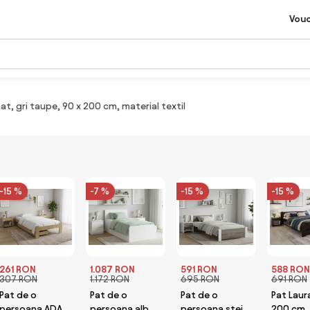
Vou
t, gri taupe, 90 x 200 cm, material textil
-15 %
-7 %
-15 %
-15 %
261 RON
1.087 RON
591 RON
588 RON
307 RON
1.172 RON
695 RON
691 RON
Pat de o
Pat de o
Pat de o
Pat Laur
persoana ADA
persoana alb,
persoana stejar
200 cm,