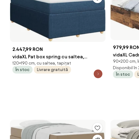
979,99 RO
2.447,99 RON
vidaXL Cad
vidaXL Pat box spring cu saltea,
90×200 cm, în
Lemn vechi
120×190 cm, cu saltea, tapițat
albastru, 120x190 cm, material textil
Disponibil în
compozit
În stoc
Livrare gratuită
În stoc