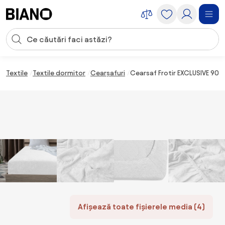
Sari peste navigare, accesează conținutul
Introducerea căutării
Sari peste conținut, mergi la subsol
Textile
Textile dormitor
Cearșafuri
Cearsaf Frotir EXCLUSIVE 90x
Afișează toate fișierele media (4)