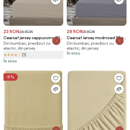
23 RON
28 RON
26 RON
31 RON
Cearsaf jersey cappuccino 90 x
Cearsaf Jersey modrosed 90 x
Din bumbac, prevăzut cu
Din bumbac, prevăzut cu
200 cm
200 cm
elastic, din jersey
elastic, din jersey
În stoc
(1)
În stoc
-11 %