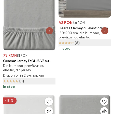
42 RON
46 RON
Cearsaf Jersey cu elastic 180 x
180×200 cm, din bumbac,
200 cm gri deschis
prevăzut cu elastic
(6)
În stoc
73 RON
81 RON
Cearsaf Jersey EXCLUSIVE cu
Din bumbac, prevăzut cu
elastic gri deschis 200 x 220
elastic, din jersey
cm
Disponibil în 2 e-shop-uri
(3)
În stoc
-18 %