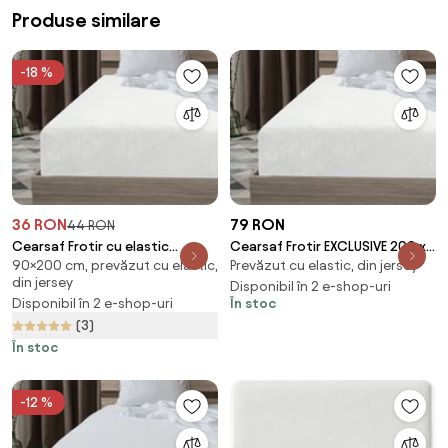
Produse similare
-18 %
36 RON
79 RON
44 RON
Cearsaf Frotir cu elastic
Cearsaf Frotir EXCLUSIVE 200 x
90×200 cm, prevăzut cu elastic,
Prevăzut cu elastic, din jersey
EXCLUSIVE 90x200 cm alb
220 cm alb
din jersey
Disponibil în 2 e-shop-uri
Disponibil în 2 e-shop-uri
În stoc
(3)
În stoc
-12 %