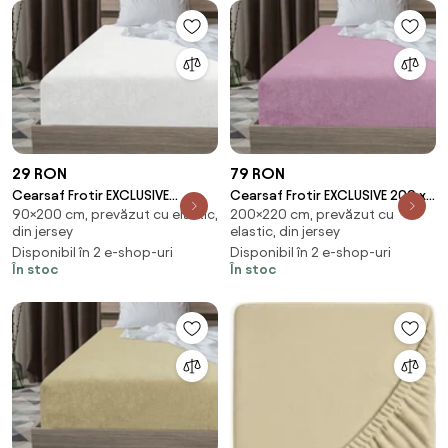
29 RON
79 RON
Cearsaf Frotir EXCLUSIVE
Cearsaf Frotir EXCLUSIVE 200 x
90×200 cm, prevăzut cu elastic,
200×220 cm, prevăzut cu
90x200 cm alb
220 cm roz
din jersey
elastic, din jersey
Disponibil în 2 e-shop-uri
Disponibil în 2 e-shop-uri
În stoc
În stoc