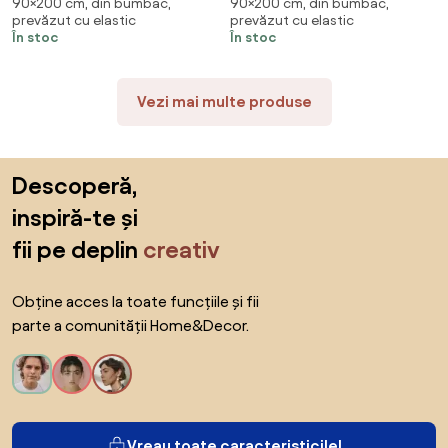
90×200 cm, din bumbac,
90×200 cm, din bumbac,
elastic 90x200 cm rosu Gramaj
elastic 90x200 cm Galben
prevăzut cu elastic
prevăzut cu elastic
(densitatea fibrelor): Lux (190
Gramaj (densitatea fibrelor):
În stoc
În stoc
g/m2)
Lux (190 g/m2)
Vezi mai multe produse
Sari peste subsol, revino la începutul paginii
Descoperă,
inspiră-te și
fii pe deplin
creativ
Obține acces la toate funcțiile și fii
parte a comunității Home&Decor.
Vreau toate caracteristicile!