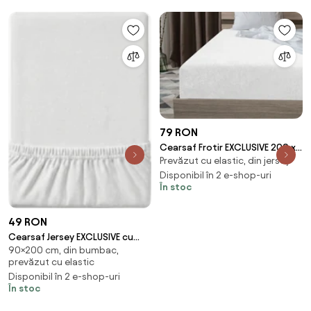
79 RON
Cearsaf Frotir EXCLUSIVE 200 x
Prevăzut cu elastic, din jersey
220 cm alb
Disponibil în 2 e-shop-uri
În stoc
49 RON
Cearsaf Jersey EXCLUSIVE cu
90×200 cm, din bumbac,
elastic 90x200 cm alb
prevăzut cu elastic
Disponibil în 2 e-shop-uri
În stoc