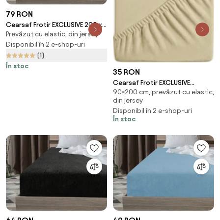
79 RON
Cearsaf Frotir EXCLUSIVE 200 x
Prevăzut cu elastic, din jersey
220 cm crem
Disponibil în 2 e-shop-uri
(1)
În stoc
35 RON
Cearsaf Frotir EXCLUSIVE
90×200 cm, prevăzut cu elastic,
90x200 cm crem
din jersey
Disponibil în 2 e-shop-uri
În stoc