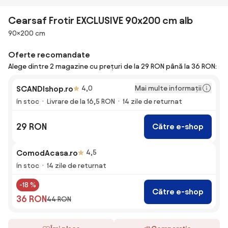
Cearsaf Frotir EXCLUSIVE 90x200 cm alb
Dimensiuni
90×200 cm
Oferte recomandate
Alege dintre 2 magazine cu prețuri de la 29 RON până la 36 RON:
Mai multe informații
SCANDIshop.ro
4,0
În stoc
Livrare de la 16,5 RON
14 zile de returnat
29 RON
Către e-shop
ComodAcasa.ro
4,5
În stoc
14 zile de returnat
-18 %
Către e-shop
36 RON
44 RON