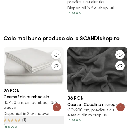
prevăzut cu elastic
Gramaj (densitatea fibrelor):
Disponibil în 2 e-shop-uri
Lux (190 g/m2)
În stoc
Cele mai bune produse de la SCANDIshop.ro
26 RON
Cearsaf din bumbac alb
86 RON
110×150 cm, din bumbac, fără
Cearsaf Cocolino microplus cu
elastic
180×200 cm, prevăzut cu
elastic SOFT 180x200 cm gri
Disponibil în 2 e-shop-uri
elastic, din micropluș
inchis
(1)
În stoc
În stoc