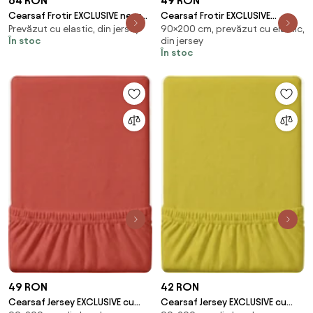
64 RON
49 RON
Cearsaf Frotir EXCLUSIVE negru
Cearsaf Frotir EXCLUSIVE
Prevăzut cu elastic, din jersey
90×200 cm, prevăzut cu elastic,
200 x 220 cm
90x200 cm albastru deschis
În stoc
din jersey
În stoc
49 RON
42 RON
Cearsaf Jersey EXCLUSIVE cu
Cearsaf Jersey EXCLUSIVE cu