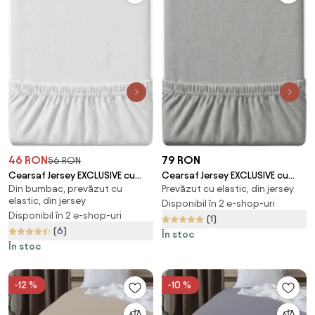
46 RON
79 RON
56 RON
Cearsaf Jersey EXCLUSIVE cu
Cearsaf Jersey EXCLUSIVE cu
Din bumbac, prevăzut cu
Prevăzut cu elastic, din jersey
elastic alb 140 x 200 cm
elastic gri 200 x 220 cm
elastic, din jersey
Disponibil în 2 e-shop-uri
Disponibil în 2 e-shop-uri
(1)
(6)
În stoc
În stoc
-12 %
-10 %