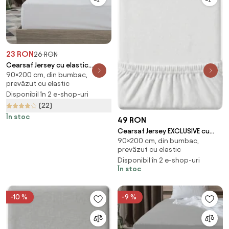
23 RON
26 RON
Cearsaf Jersey cu elastic
90×200 cm, din bumbac,
90x200 cm alb
prevăzut cu elastic
Disponibil în 2 e-shop-uri
(22)
În stoc
49 RON
Cearsaf Jersey EXCLUSIVE cu
90×200 cm, din bumbac,
elastic 90x200 cm alb
prevăzut cu elastic
Disponibil în 2 e-shop-uri
În stoc
-10 %
-9 %