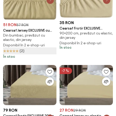
35 RON
51 RON
57 RON
Cearsaf Frotir EXCLUSIVE
Cearsaf Jersey EXCLUSIVE cu
90×200 cm, prevăzut cu elastic,
90x200 cm crem
Din bumbac, prevăzut cu
elastic crem 140 x 200 cm
din jersey
elastic, din jersey
Disponibil în 2 e-shop-uri
Disponibil în 2 e-shop-uri
În stoc
(2)
În stoc
-7 %
79 RON
27 RON
29 RON
Cearsaf Frotir EXCLUSIVE 200 x
Cearsaf Jersey cu elastic