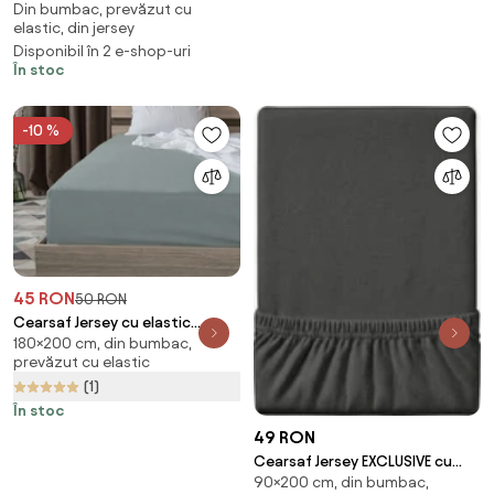
Din bumbac, prevăzut cu
elastic crem 200 x 220 cm
elastic, din jersey
Disponibil în 2 e-shop-uri
În stoc
-10 %
45 RON
50 RON
Cearsaf Jersey cu elastic
180×200 cm, din bumbac,
180x200 cm verde-albastru
prevăzut cu elastic
(1)
În stoc
49 RON
Cearsaf Jersey EXCLUSIVE cu
90×200 cm, din bumbac,
elastic 90x200 cm gri inchis