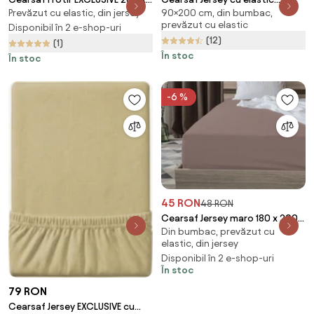
Prevăzut cu elastic, din jersey
90×200 cm, din bumbac,
220 cm crem
90x200 cm crem
prevăzut cu elastic
Disponibil în 2 e-shop-uri
(12)
(1)
În stoc
În stoc
-6 %
45 RON
48 RON
Cearsaf Jersey maro 180 x 200
Din bumbac, prevăzut cu
cm
elastic, din jersey
Disponibil în 2 e-shop-uri
În stoc
79 RON
Cearsaf Jersey EXCLUSIVE cu