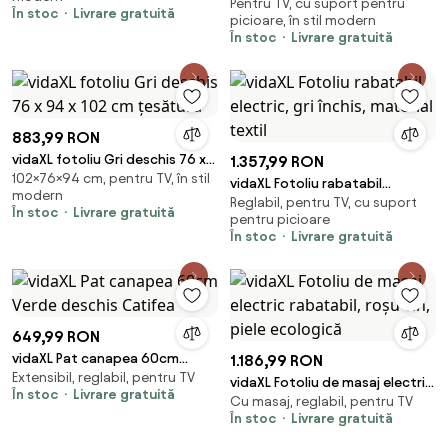
Pentru TV, cu suport pentru
taburet, crem, 60 cm,
În stoc
Livrare gratuită
picioare, în stil modern
microfibră
În stoc
Livrare gratuită
883,99 RON
vidaXL fotoliu Gri deschis 76 x
1.357,99 RON
102×76×94 cm, pentru TV, în stil
94 x 102 cm țesătură
vidaXL Fotoliu rabatabil
modern
Reglabil, pentru TV, cu suport
electric, gri închis, material
În stoc
Livrare gratuită
pentru picioare
textil
În stoc
Livrare gratuită
649,99 RON
vidaXL Pat canapea 60cm
1.186,99 RON
Extensibil, reglabil, pentru TV
Verde deschis Catifea
vidaXL Fotoliu de masaj electric
În stoc
Livrare gratuită
Cu masaj, reglabil, pentru TV
rabatabil, roșu vin, piele
În stoc
Livrare gratuită
ecologică