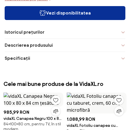
Vezi disponibilitatea
Istoricul prețurilor
Descrierea produsului
Specificații
Cele mai bune produse de la VidaXL.ro
985,99 RON
vidaXL Canapea Negru 100 x 80
1.088,99 RON
84×100×80 cm, pentru TV, în stil
x 84 cm țesătură
vidaXL Fotoliu canapea cu
modern