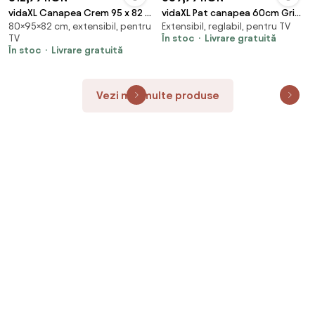
vidaXL Canapea Crem 95 x 82 x
vidaXL Pat canapea 60cm Gri
80×95×82 cm, extensibil, pentru
Extensibil, reglabil, pentru TV
80 cm țesătură
deschis țesătură
TV
În stoc
Livrare gratuită
În stoc
Livrare gratuită
Vezi mai multe produse