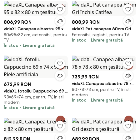
806,99 RON
808,99 RON
vidaXL Canapea albastru 95 x
vidaXL Pat canapea 60cm Gri
80×95×82 cm, extensibil, pentru
Extensibil, reglabil, pentru TV
82 x 80 cm țesătură
închis Catifea
TV
În stoc
Livrare gratuită
În stoc
Livrare gratuită
739,99 RON
vidaXL Canapea albastru 78 x
672,99 RON
80×78×78 cm, pentru TV, în stil
78 x 80 cm țesătură
vidaXL fotoliu Cappuccino 69 x
modern
93×69×74 cm, pentru TV, în stil
74 x 93 cm Piele artificiala
În stoc
Livrare gratuită
modern
În stoc
Livrare gratuită
812,99 RON
689,99 RON