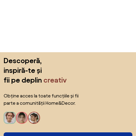
Sari peste subsol, revino la începutul paginii
Descoperă,
inspiră-te și
fii pe deplin
creativ
Obține acces la toate funcțiile și fii
parte a comunității Home&Decor.