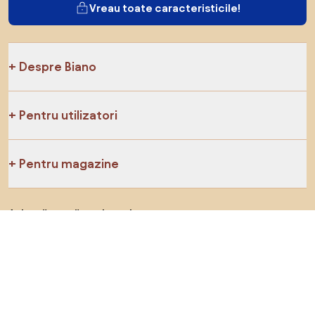
Vreau toate caracteristicile!
Despre Biano
Pentru utilizatori
Pentru magazine
Asigură-te că explorezi
Produse
Inspirații
AI designer
Ne poți găsi pe rețelele de socializare