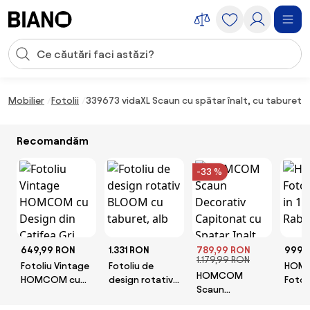
Sari peste navigare, accesează conținutul
Introducerea căutării
Sari peste conținut, mergi la subsol
Mobilier
Fotolii
339673 vidaXL Scaun cu spătar înalt, cu taburet, 
Recomandăm
-33 %
649,99 RON
1.331 RON
789,99 RON
999,
1.179,99 RON
Fotoliu Vintage
Fotoliu de
HOM
HOMCOM
HOMCOM cu
design rotativ
Fotoli
Scaun
Design din
BLOOM cu
cu Sp
Decorativ
Catifea Gri
taburet, alb
Rabat