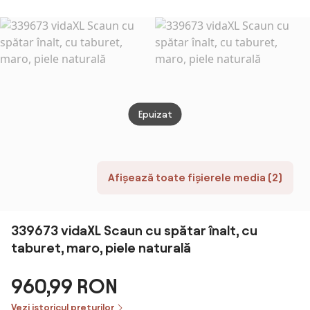
Capitonat cu
Fotoliu de
Spatar Inalt,
Dormitor cu
Cotiere
Spatar Inalt,
Rotunjite
picioare din
Captusite și
metal zincat
Sezut cu
75x63x73cm |
Captuseala
Aosom Romania
Groasa,
Epuizat
Albastru |
Aosom Romania
Afișează toate fișierele media (2)
339673 vidaXL Scaun cu spătar înalt, cu
taburet, maro, piele naturală
960,99 RON
Vezi istoricul prețurilor