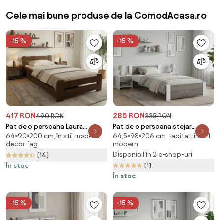
Cele mai bune produse de la ComodAcasa.ro
-15 %
-15 %
417 RON
285 RON
490 RON
335 RON
Pat de o persoana Laura
Pat de o persoana stejar
64×90×200 cm, în stil modern,
64,5×98×206 cm, tapițat, în stil
90x200 cm, stejar Saltele: Fara
alb/trufa, IKAROS 90 x 200 cm
decor fag
modern
saltea, Somiera pat: Fara
Saltele: Fara saltea, Somiera
Disponibil în 2 e-shop-uri
(14)
somiera
pat: Fara somiera
(1)
În stoc
În stoc
-15 %
-15 %