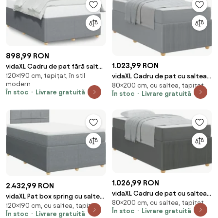
898,99 RON
1.023,99 RON
vidaXL Cadru de pat fără saltea
120×190 cm, tapițat, în stil
vidaXL Cadru de pat cu saltea
țesătură gri deschis 120x190 cm
modern
80×200 cm, cu saltea, tapițat
Gri deschis 80 x 200 cm
În stoc
Livrare gratuită
În stoc
Livrare gratuită
țesătură
1.026,99 RON
2.432,99 RON
vidaXL Cadru de pat cu saltea
vidaXL Pat box spring cu saltea,
80×200 cm, cu saltea, tapițat
Gri închis 80 x 200 cm țesătură
120×190 cm, cu saltea, tapițat
gri deschis, 120x190 cm, textil
În stoc
Livrare gratuită
În stoc
Livrare gratuită