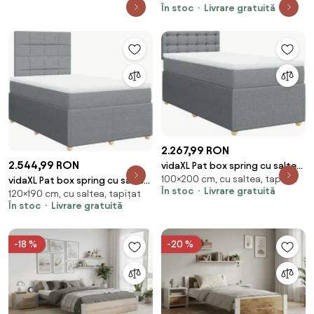
În stoc
Livrare gratuită
2.267,99 RON
2.544,99 RON
vidaXL Pat box spring cu saltea,
100×200 cm, cu saltea, tapițat
gri deschis, 100x200 cm, textil
vidaXL Pat box spring cu saltea,
În stoc
Livrare gratuită
120×190 cm, cu saltea, tapițat
gri deschis, 120x190 cm, textil
În stoc
Livrare gratuită
-18 %
-20 %