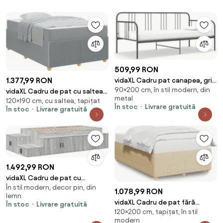
509,99 RON
1.377,99 RON
vidaXL Cadru pat canapea, gri,
90×200 cm, în stil modern, din
90 x 200 cm, metal
vidaXL Cadru de pat cu saltea
metal
120×190 cm, cu saltea, tapițat
Gri deschis 120 x 190 cm
În stoc
Livrare gratuită
În stoc
Livrare gratuită
țesătură
1.492,99 RON
vidaXL Cadru de pat cu
În stil modern, decor pin, din
depozitare Gri Sonoma 80 cm
1.078,99 RON
lemn
Lemn compozit
vidaXL Cadru de pat fără
În stoc
Livrare gratuită
120×200 cm, tapițat, în stil
saltea, crem, 120x200 cm,
modern
textil