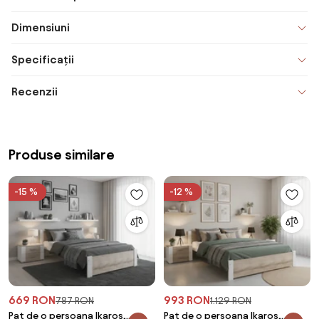
Dimensiuni
Specificații
Recenzii
Produse similare
-15 %
-12 %
669 RON
993 RON
787 RON
1.129 RON
Pat de o persoana Ikaros,
Pat de o persoana Ikaros,