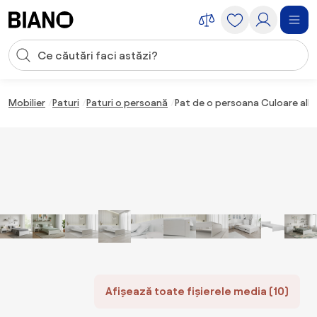
Sari peste navigare, accesează conținutul
Introducerea căutării
Sari peste conținut, mergi la subsol
Mobilier
Paturi
Paturi o persoană
Pat de o persoana Culoare alb,
Afișează toate fișierele media (10)