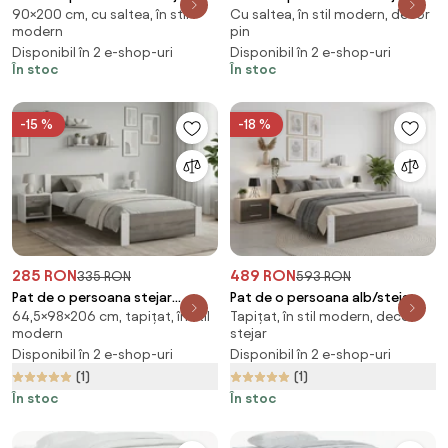
90×200 cm, cu saltea, în stil
Cu saltea, în stil modern, decor
alb/stejar sonoma 90x200 cm
alb/stejar sonoma 120 x 200 cm
modern
pin
Saltele: Cu saltele Deluxe 10
Saltele: Cu saltele Sommera 18
Disponibil în 2 e-shop-uri
Disponibil în 2 e-shop-uri
cm, Somiera pat: Cu lamele
cm, Somiera pat: Fara somiera
În stoc
În stoc
curbate
-15 %
-18 %
285 RON
489 RON
335 RON
593 RON
Pat de o persoana stejar
Pat de o persoana alb/stejar
64,5×98×206 cm, tapițat, în stil
Tapițat, în stil modern, decor
alb/trufa, IKAROS 90 x 200 cm
trufa, IKAROS 120 x 200 cm
modern
stejar
Saltele: Fara saltea, Somiera
Saltele: Fara saltea, Somiera
Disponibil în 2 e-shop-uri
Disponibil în 2 e-shop-uri
pat: Fara somiera
pat: Cu lamele drepte
(1)
(1)
În stoc
În stoc