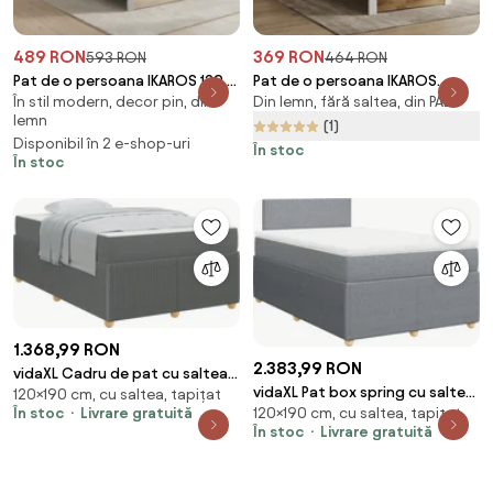
489 RON
369 RON
593 RON
464 RON
Pat de o persoana IKAROS 120 x
Pat de o persoana IKAROS
În stil modern, decor pin, din
Din lemn, fără saltea, din PAL
200 cm, stejar sonoma/gri
DOUBLE 90 x 200 cm, stejar
lemn
Saltele: Fara saltea, Somiera
artisan/alb Saltele: Fara saltea,
(1)
Disponibil în 2 e-shop-uri
pat: Cu lamele drepte
Somiera pat: Cu lamele drepte
În stoc
În stoc
1.368,99 RON
2.383,99 RON
vidaXL Cadru de pat cu saltea
vidaXL Pat box spring cu saltea,
120×190 cm, cu saltea, tapițat
Gri închis 120 x 190 cm țesătură
În stoc
Livrare gratuită
120×190 cm, cu saltea, tapițat
gri deschis, 120x190 cm, textil
În stoc
Livrare gratuită