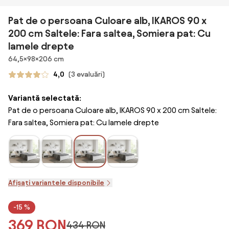
Pat de o persoana Culoare alb, IKAROS 90 x
200 cm Saltele: Fara saltea, Somiera pat: Cu
lamele drepte
Dimensiuni
64,5×98×206 cm
4,0
(3 evaluări)
Variantă selectată:
Pat de o persoana Culoare alb, IKAROS 90 x 200 cm Saltele:
Fara saltea, Somiera pat: Cu lamele drepte
Afișați variantele disponibile
-15 %
369 RON
434 RON