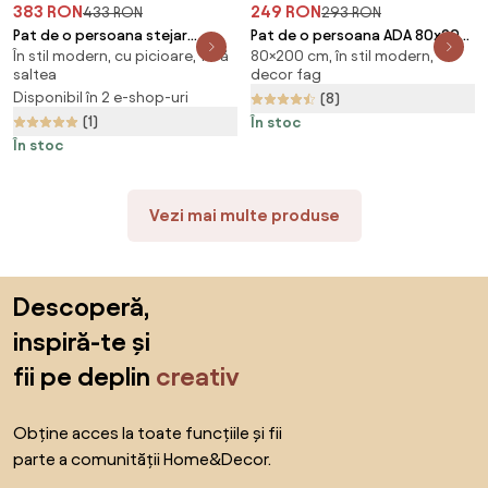
383 RON
249 RON
433 RON
293 RON
Pat de o persoana stejar
Pat de o persoana ADA 80x200
În stil modern, cu picioare, fără
80×200 cm, în stil modern,
sonoma, SOFIA 90 x 200 cm
cm, pin Saltele: Fara saltea,
saltea
decor fag
Saltele: Fara saltea, Somiera
Somiera pat: Fara somiera
Disponibil în 2 e-shop-uri
(8)
pat: Fara somiera
(1)
În stoc
În stoc
Vezi mai multe produse
Sari peste subsol, revino la începutul paginii
Descoperă,
inspiră-te și
fii pe deplin
creativ
Obține acces la toate funcțiile și fii
parte a comunității Home&Decor.