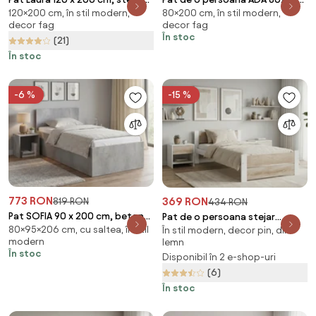
120×200 cm, în stil modern,
80×200 cm, în stil modern,
Saltele: Fara saltea, Somiera
cm stejar Saltele: Fara saltea,
decor fag
decor fag
pat: Cu lamele drepte
Somiera pat: Cu lamele drepte
În stoc
(21)
În stoc
-6 %
-15 %
773 RON
369 RON
819 RON
434 RON
Pat SOFIA 90 x 200 cm, beton
Pat de o persoana stejar
80×95×206 cm, cu saltea, în stil
Saltele: Cu saltele Deluxe 10
În stil modern, decor pin, din
sonoma/alb, IKAROS DOUBLE 90
modern
lemn
cm, Somiera pat: Cu lamele
x 200 cm Saltele: Fara saltea,
În stoc
Disponibil în 2 e-shop-uri
drepte
Somiera pat: Cu lamele drepte
(6)
În stoc