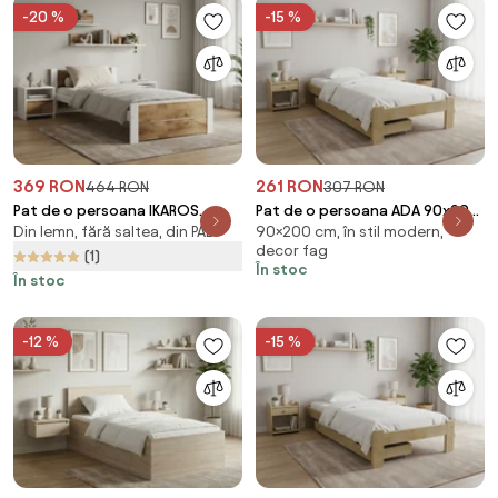
-20 %
-15 %
369 RON
261 RON
464 RON
307 RON
Pat de o persoana IKAROS
Pat de o persoana ADA 90x200
Din lemn, fără saltea, din PAL
90×200 cm, în stil modern,
DOUBLE 90 x 200 cm, stejar
cm, pin Saltele: Fara saltea,
decor fag
artisan/alb Saltele: Fara saltea,
Somiera pat: Fara somiera
(1)
În stoc
Somiera pat: Cu lamele drepte
În stoc
-12 %
-15 %