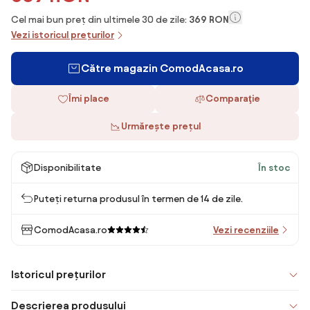
Cel mai bun preț din ultimele 30 de zile:
369 RON
Vezi istoricul prețurilor
Către magazin ComodAcasa.ro
Îmi place
Comparaţie
Urmărește prețul
Disponibilitate
În stoc
Puteți returna produsul în termen de 14 de zile.
ComodAcasa.ro
Vezi recenziile
Istoricul prețurilor
Descrierea produsului