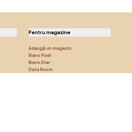
Pentru magazine
Adaugă un magazin
Biano Pixel
Biano Star
Data Room
Ne poți găsi pe rețelele de
socializare