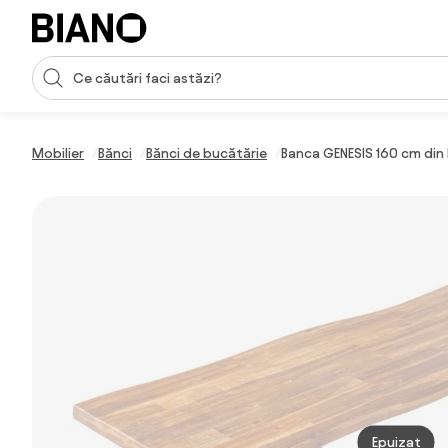
Sari peste navigare, accesează conținutul
Introducerea căutării
Sari peste conținut, mergi la subsol
Mobilier
Bănci
Bănci de bucătărie
Banca GENESIS 160 cm din
Epuizat