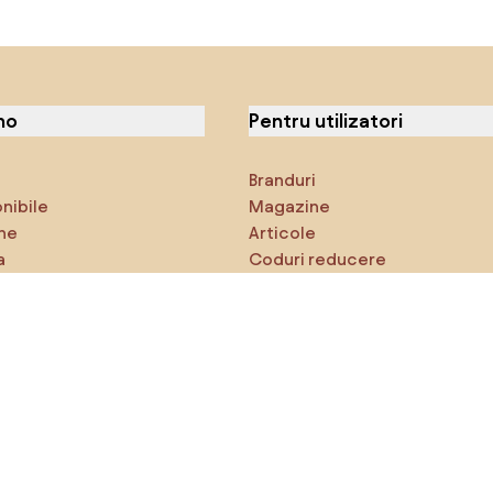
no
Pentru utilizatori
Branduri
onibile
Magazine
ne
Articole
a
Coduri reducere
ci
Densy Studio
că explorezi
Inspirații
AI designer