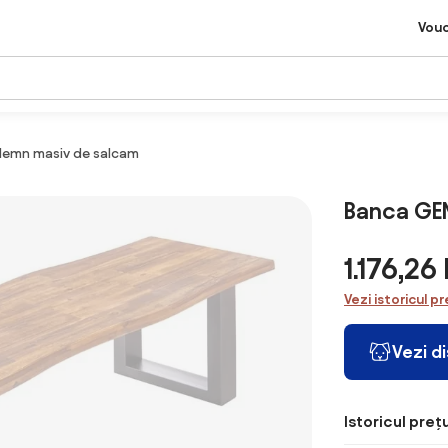
Vou
 lemn masiv de salcam
Banca GEN
1.176,2
Vezi istoricul pr
Vezi d
Istoricul prețu