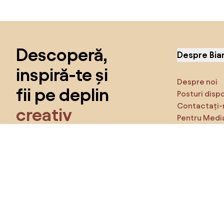
Sari peste subsol, revino la începutul paginii
Descoperă,
Despre Bia
inspiră-te și
Despre noi
fii pe deplin
Posturi disp
Contactați-
creativ
Pentru Medi
Caracteristi
Obține acces la toate funcțiile și fii
parte a comunității Home&Decor.
Asigură-te 
Produse
Vreau toate caracteristicile!