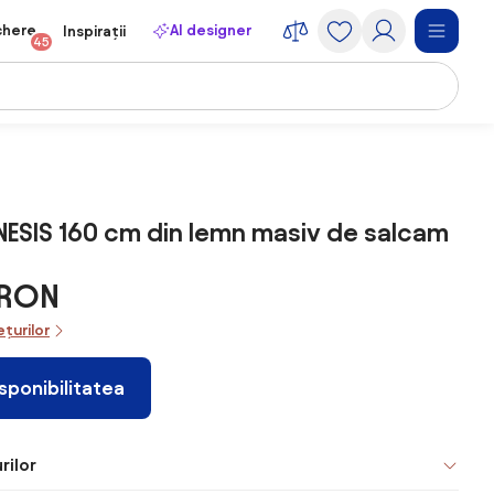
chere
AI designer
Inspirații
45
ESIS 160 cm din lemn masiv de salcam
6 RON
ețurilor
isponibilitatea
rilor