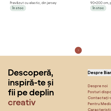
Prevăzut cu elastic, din jersey
90×200 cm, pr
220 cm
albastru d
În stoc
În stoc
Sari peste subsol, revino la începutul paginii
Descoperă,
Despre Bia
inspiră-te și
Despre noi
fii pe deplin
Posturi disp
Contactați-
creativ
Pentru Medi
Caracteristi