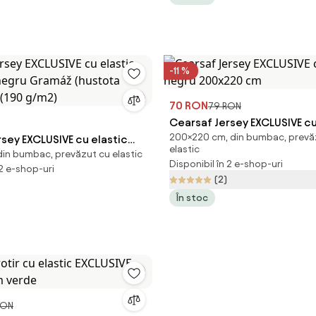
(densitatea fibrelor): Lux (
-11 %
70 RON
79 RON
Cearsaf Jersey EXCLUSIVE cu
200×220 cm, din bumbac, prevă
sey EXCLUSIVE cu elastic
negru 200x220 cm
elastic
in bumbac, prevăzut cu elastic
 negru Gramáž (hustota
Disponibil în 2 e-shop-uri
 2 e-shop-uri
x (190 g/m2)
(2)
În stoc
RON