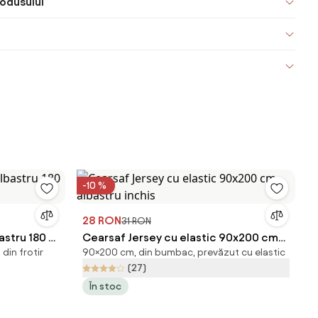
odusului
-10 %
28 RON
31 RON
astru 180 x
Cearsaf Jersey cu elastic 90x200 cm
din frotir
90×200 cm, din bumbac, prevăzut cu elastic
albastru inchis
(27)
În stoc