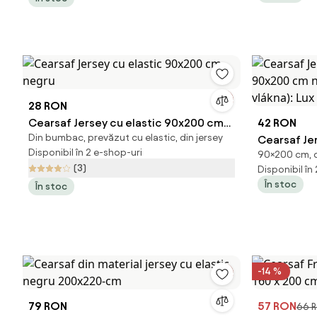
28 RON
Cearsaf Jersey cu elastic 90x200 cm
42 RON
Din bumbac, prevăzut cu elastic, din jersey
negru
Cearsaf Jer
Disponibil în 2 e-shop-uri
90×200 cm, d
90x200 cm
(3)
Disponibil în
vlákna): Lu
În stoc
În stoc
-14 %
79 RON
57 RON
66 