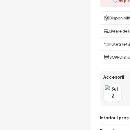
Îmi pl
Disponibil
Livrare de 
Puteți retu
SCANDIsho
Accesorii
Istoricul prețu