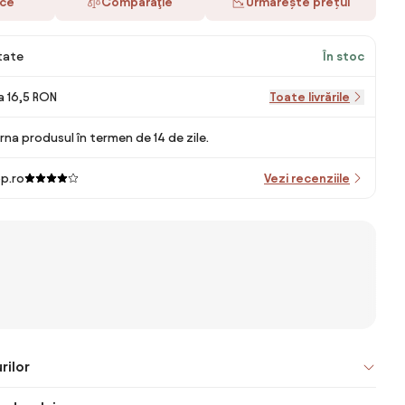
ace
Comparaţie
Urmărește prețul
itate
În stoc
la 16,5 RON
Toate livrările
rna produsul în termen de 14 de zile.
p.ro
Vezi recenziile
rilor