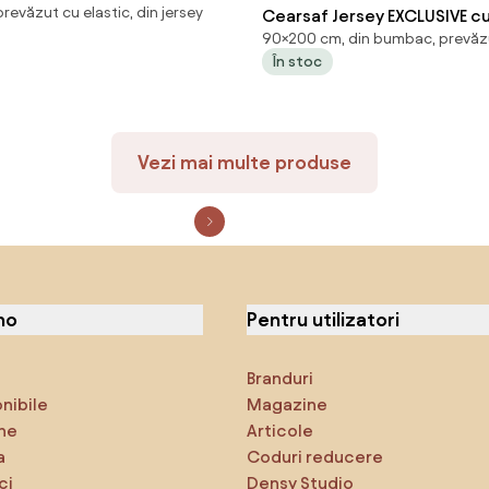
evăzut cu elastic, din jersey
eschis
Cearsaf Jersey EXCLUSIVE cu
90×200 cm, din bumbac, prevăzu
90x200 cm rosu Gramaj (de
În stoc
fibrelor): Lux (190 g/m2)
Vezi mai multe produse
no
Pentru utilizatori
Branduri
onibile
Magazine
ne
Articole
a
Coduri reducere
ci
Densy Studio