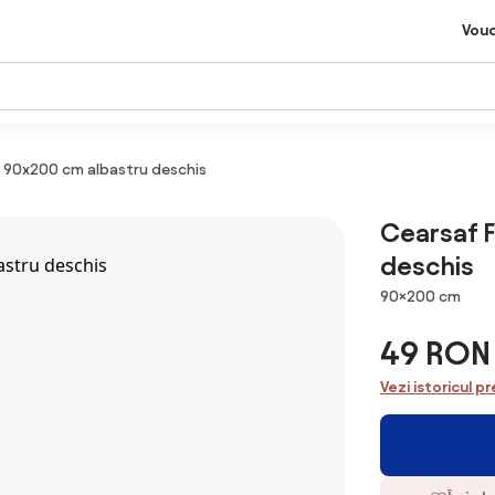
Vou
E 90x200 cm albastru deschis
Cearsaf F
deschis
Dimensiuni
90×200 cm
49 RON
Vezi istoricul pr