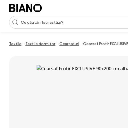
Sari peste navigare, accesează conținutul
Introducerea căutării
Sari peste conținut, mergi la subsol
Textile
Textile dormitor
Cearșafuri
Cearsaf Frotir EXCLUSIV