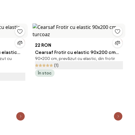
190 g/m2)
22 RON
 elastic
Cearsaf Frotir cu elastic 90x200 cm
zut cu
90×200 cm, prevăzut cu elastic, din frotir
turcoaz
(1)
În stoc