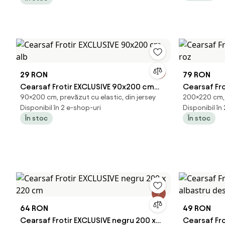
29 RON
79 RON
Cearsaf Frotir EXCLUSIVE 90x200 cm
Cearsaf Fro
90×200 cm, prevăzut cu elastic, din jersey
200×220 cm, p
alb
roz
Disponibil în 2 e-shop-uri
Disponibil în
În stoc
În stoc
64 RON
49 RON
Cearsaf Frotir EXCLUSIVE negru 200 x
Cearsaf Fr