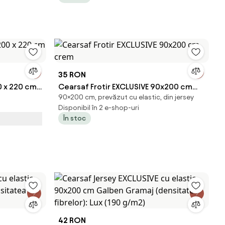
35 RON
0 x 220 cm
Cearsaf Frotir EXCLUSIVE 90x200 cm
90×200 cm, prevăzut cu elastic, din jersey
crem
Disponibil în 2 e-shop-uri
În stoc
42 RON