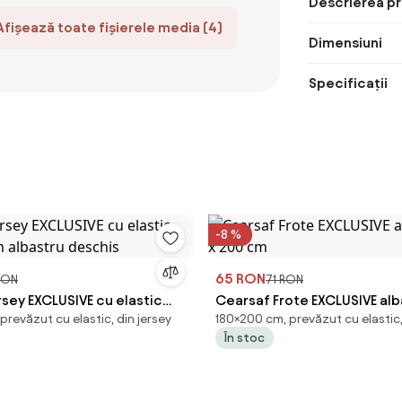
Descrierea pr
Afișează toate fișierele media (4)
Dimensiuni
Specificații
-8 %
65 RON
RON
71 RON
sey EXCLUSIVE cu elastic
Cearsaf Frote EXCLUSIVE alb
revăzut cu elastic, din jersey
180×200 cm, prevăzut cu elastic, 
cm albastru deschis
200 cm
În stoc