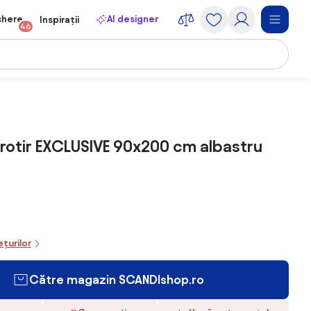
chere
AI designer
Inspirații
46
rotir EXCLUSIVE 90x200 cm albastru
ețurilor
Către magazin SCANDIshop.ro