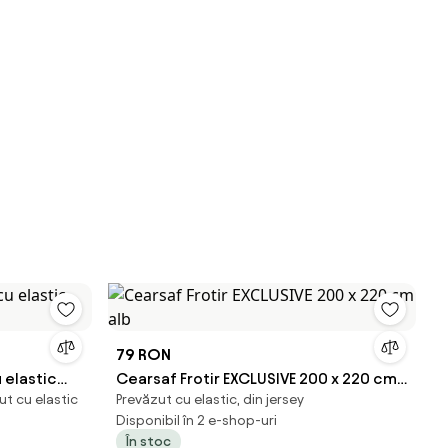
79 RON
 elastic
Cearsaf Frotir EXCLUSIVE 200 x 220 cm
t cu elastic
Prevăzut cu elastic, din jersey
alb
Disponibil în 2 e-shop-uri
În stoc