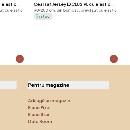
 elastic
Cearsaf Jersey EXCLUSIVE cu elastic
t cu elastic
90×200 cm, din bumbac, prevăzut cu elastic
nsitatea
90x200 cm Galben Gramaj (densitatea
În stoc
fibrelor): Lux (190 g/m2)
Pentru magazine
Adaugă un magazin
Biano Pixel
Biano Star
Data Room