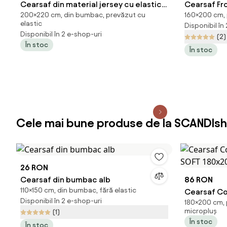
Cearsaf din material jersey cu elastic
Cearsaf Fro
200×220 cm, din bumbac, prevăzut cu
160×200 cm, p
negru 200x220-cm
x 200 cm v
elastic
Disponibil în
Disponibil în 2 e-shop-uri
(2)
În stoc
În stoc
Cele mai bune produse de la SCANDIsh
26 RON
Cearsaf din bumbac alb
86 RON
110×150 cm, din bumbac, fără elastic
Cearsaf Co
Disponibil în 2 e-shop-uri
180×200 cm, p
SOFT 180x2
micropluș
(1)
În stoc
În stoc