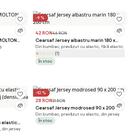
-9 %
42 RON
46 RON
 MOLTON
Cearsaf Jersey albastru marin 180 x
ș
Din bumbac, prevăzut cu elastic, fără elastic
200 cm
(1)
În stoc
-10 %
28 RON
31 RON
Cearsaf Jersey modrosed 90 x 200 cm
Din bumbac, prevăzut cu elastic, din jersey
În stoc
 elastic
 din jersey
j