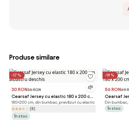
Produse similare
-17 %
-19 %
30 RON
56 RON
36 RON
69 
Cearsaf Jersey cu elastic 180 x 200 cm
Cearsaf Jer
180×200 cm, din bumbac, prevăzut cu elastic
Din bumbac, p
albastru deschis
180 x 200 
În stoc
(8)
În stoc