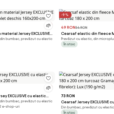
-9 %
49 RON
54 RON
 material Jersey EXCLUSIVE
Cearsaf elastic din fleece
din bumbac, prevăzut cu elastic
Prevăzut cu elastic, din microplu
 violet deschis 160x200-cm
turcoaz 180 x 200 cm
În stoc
sey EXCLUSIVE cu elastic
73 RON
din bumbac, prevăzut cu elastic
0 x 200 cm
Cearsaf Jersey EXCLUSIVE cu
 2 e-shop-uri
Din bumbac, prevăzut cu elastic,
180 x 200 cm turcoaz Grama
În stoc