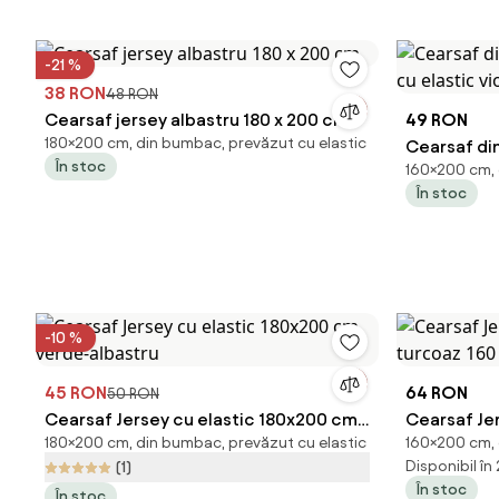
-21 %
38 RON
48 RON
Cearsaf jersey albastru 180 x 200 cm
49 RON
180×200 cm, din bumbac, prevăzut cu elastic
Cearsaf din
În stoc
160×200 cm, 
cu elastic
În stoc
-10 %
45 RON
64 RON
50 RON
Cearsaf Jersey cu elastic 180x200 cm
Cearsaf Jer
180×200 cm, din bumbac, prevăzut cu elastic
160×200 cm, 
verde-albastru
turcoaz 16
Disponibil în
(1)
În stoc
În stoc