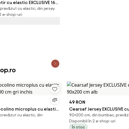
tir cu elastic EXCLUSIVE 160
revăzut cu elastic, din jersey
erde
 2 e-shop-uri
op.ro
49 RON
colino microplus cu elastic
Cearsaf Jersey EXCLUSIVE cu
revăzut cu elastic, din
90×200 cm, din bumbac, prevăzu
00 cm gri inchis
90x200 cm alb
Disponibil în 2 e-shop-uri
În stoc