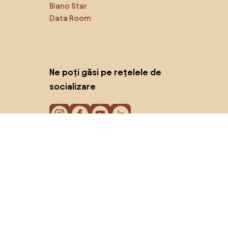
Biano Star
Data Room
Ne poți găsi pe rețelele de
socializare
Cookie-uri
Politica de confidențialitate
Termeni de utilizare
© 2026 Biano s.r.o.