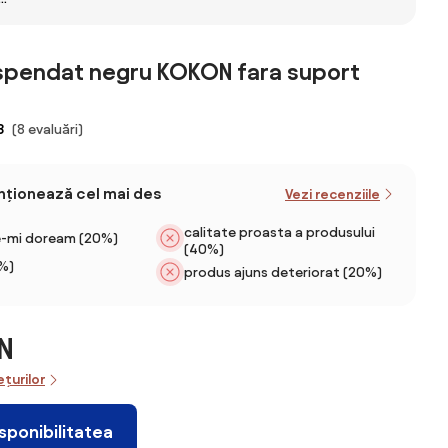
Outsunny cu 3
leagănul de
tip
Locuri din
grădină,
ertina
Metal,
antracit
,
171x108x154cm |
spendat negru KOKON fara suport
ahare,
Aosom Romania
el,
x164
3
(8 evaluări)
enționează cel mai des
Vezi recenziile
calitate proasta a produsului
e-mi doream (20%)
(40%)
%)
produs ajuns deteriorat (20%)
N
ețurilor
isponibilitatea