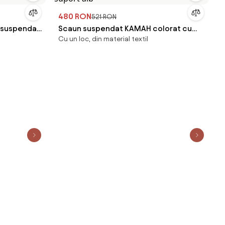
480 RON
521 RON
r suspendat
Scaun suspendat KAMAH colorat cu
Cu un loc, din material textil
suport alb