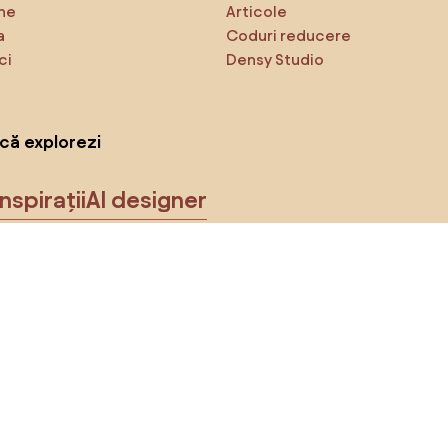
ne
Articole
a
Coduri reducere
ci
Densy Studio
că explorezi
Inspirații
AI designer