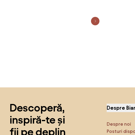
Sari peste subsol, revino la începutul paginii
Descoperă,
Despre Bia
inspiră-te și
Despre noi
fii pe deplin
Posturi disp