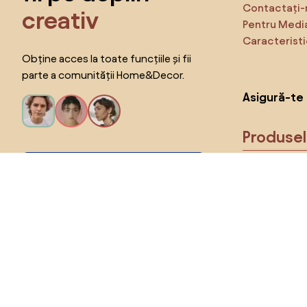
Contactați-
creativ
Pentru Medi
Caracteristi
Obține acces la toate funcțiile și fii
parte a comunității Home&Decor.
Asigură-te 
Produse
Vreau toate caracteristicile!
Alege țara