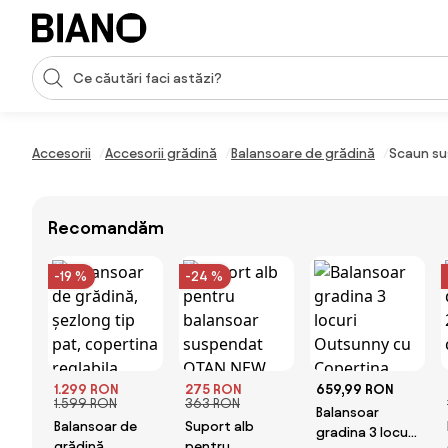
Sari peste navigare, accesează conținutul
Introducerea căutării
Sari peste conținut, mergi la subsol
Accesorii
Accesorii grădină
Balansoare de grădină
Scaun su
Recomandăm
-19 %
-24 %
1.299 RON
275 RON
659,99 RON
1.599 RON
363 RON
Balansoar
Balansoar de
Suport alb
gradina 3 locuri
grădină,
pentru