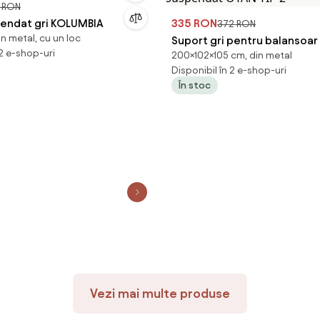
 RON
endat gri KOLUMBIA
335 RON
372 RON
n metal, cu un loc
Suport gri pentru balansoa
 2 e-shop-uri
200×102×105 cm, din metal
OTAN TIP 2
Disponibil în 2 e-shop-uri
În stoc
Vezi mai multe produse