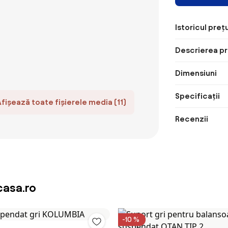
Istoricul prețu
Descrierea pr
Dimensiuni
Specificații
Afișează toate fișierele media (11)
Recenzii
asa.ro
-10 %