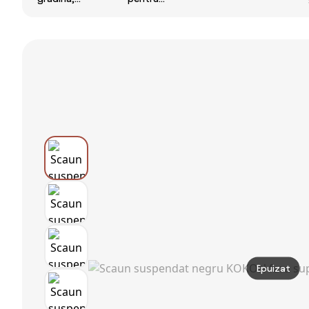
Outsunny cu
șezlong tip
balansoar
Copertina
pat, copertina
suspendat
ajustabila,Leagăn
reglabila,
OTAN NEW TYPE
de grădină din
suport pahare,
2
ratan, cadru de
cadru otel,
otel | Aosom
230x120x164
Romania
cm, Bej
Epuizat