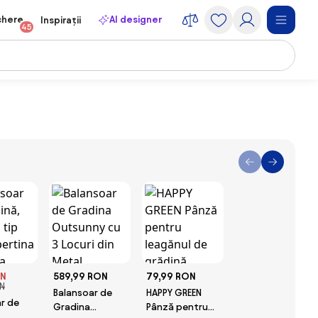
chere
AI designer
Inspirații
45
ON
589,99 RON
79,99 RON
N
Balansoar de
HAPPY GREEN
r de
Gradina
Pânză pentru