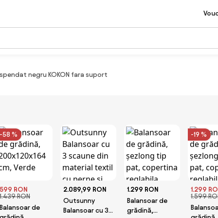
Vou
spendat negru KOKON fara suport
-58 %
-19 %
599 RON
2.089,99 RON
1.299 RON
1.299 R
1.439 RON
1.599 RO
Outsunny
Balansoar de
Balansoar de
Balansoa
Balansoar cu 3
grădină,
grădină,
grădină,