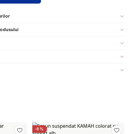
rilor
odusului
-8 %