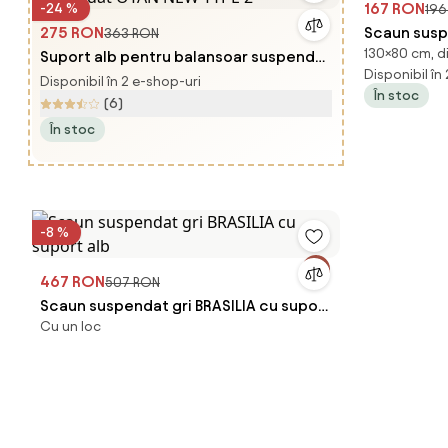
167 RON
-24 %
196
275 RON
Scaun susp
363 RON
130×80 cm, di
Suport alb pentru balansoar suspendat
Disponibil în
OTAN NEW TYPE 2
Disponibil în 2 e-shop-uri
În stoc
(6)
În stoc
-8 %
467 RON
507 RON
Scaun suspendat gri BRASILIA cu suport
Cu un loc
alb