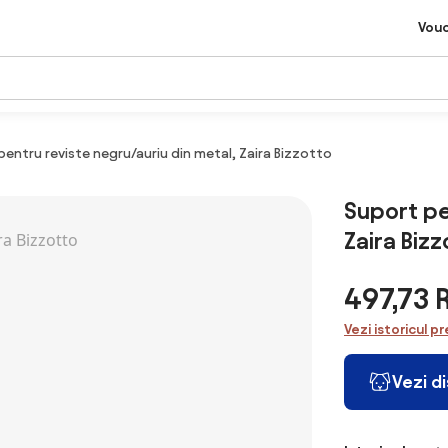
Vou
pentru reviste negru/auriu din metal, Zaira Bizzotto
Suport pe
Zaira Biz
497,73
Vezi istoricul pr
Vezi d