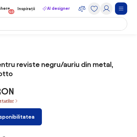
chere
AI designer
Inspirații
46
ntru reviste negru/auriu din metal,
zotto
 RON
ețurilor
isponibilitatea