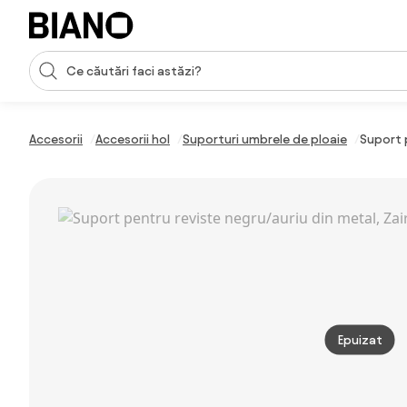
Sari peste navigare, accesează conținutul
Introducerea căutării
Sari peste conținut, mergi la subsol
Accesorii
Accesorii hol
Suporturi umbrele de ploaie
Suport 
Epuizat