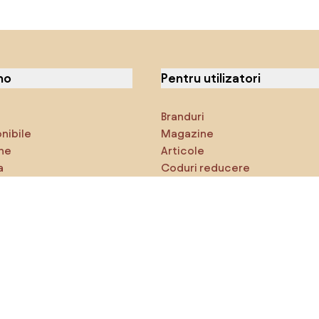
no
Pentru utilizatori
Branduri
onibile
Magazine
ne
Articole
a
Coduri reducere
ci
Densy Studio
că explorezi
Inspirații
AI designer