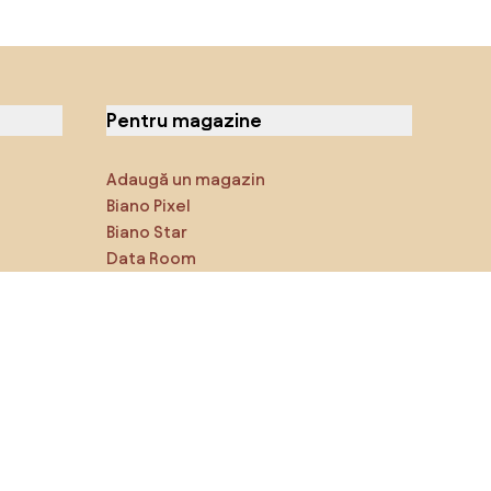
Pentru magazine
Adaugă un magazin
Biano Pixel
Biano Star
Data Room
Ne poți găsi pe rețelele de
socializare