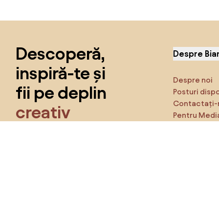
Sari peste subsol, revino la începutul paginii
Descoperă,
Despre Bia
inspiră-te și
Despre noi
fii pe deplin
Posturi disp
Contactați-
creativ
Pentru Medi
Caracteristi
Obține acces la toate funcțiile și fii
parte a comunității Home&Decor.
Asigură-te 
Produse
Vreau toate caracteristicile!