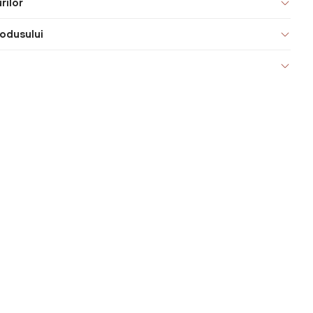
rilor
odusului