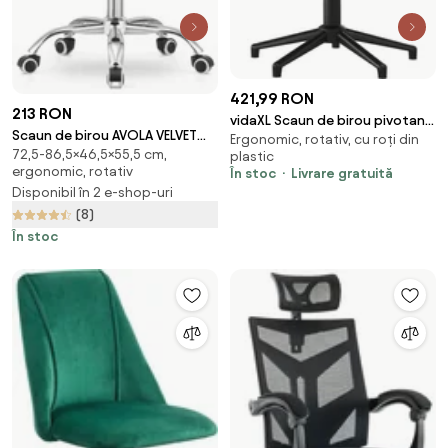
421,99 RON
213 RON
vidaXL Scaun de birou pivotant,
Scaun de birou AVOLA VELVET
Ergonomic, rotativ, cu roți din
verde închis, catifea
72,5-86,5×46,5×55,5 cm,
bordeaux
plastic
ergonomic, rotativ
În stoc
Livrare gratuită
Disponibil în 2 e-shop-uri
(8)
În stoc