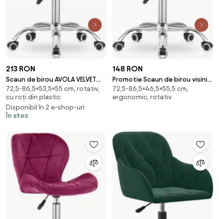
213 RON
148 RON
Scaun de birou AVOLA VELVET
Promotie Scaun de birou visiniu
72,5-86,5×53,5×55 cm, rotativ,
72,5-86,5×46,5×55,5 cm,
verde
AVOLA VELVET Calitatea II
cu roți din plastic
ergonomic, rotativ
Disponibil în 2 e-shop-uri
În stoc