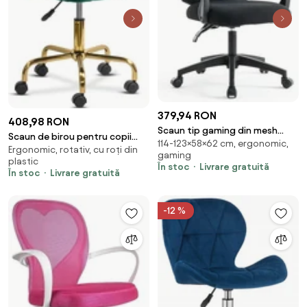
379,94 RON
408,98 RON
Scaun tip gaming din mesh
Scaun de birou pentru copii
114-123×58×62 cm, ergonomic,
negru, cu spatar rabatabil
Ergonomic, rotativ, cu roți din
elegant verde cu baza aurie si
gaming
ergonomic OFF 434
plastic
catifea OFF 642
În stoc
Livrare gratuită
În stoc
Livrare gratuită
-12 %