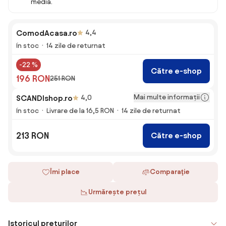
media.
ComodAcasa.ro
4,4
În stoc
14 zile de returnat
-22 %
Către e-shop
196 RON
251 RON
Mai multe informații
SCANDIshop.ro
4,0
În stoc
Livrare de la 16,5 RON
14 zile de returnat
213 RON
Către e-shop
Îmi place
Comparaţie
Urmărește prețul
Istoricul prețurilor