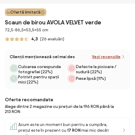
Ofertă limitată
Scaun de birou AVOLA VELVET verde
Dimensiuni
72,5-86,5×53,5×55 cm
4,3
(26 evaluări)
Clienții menționează cel mai des
Vezi recenziile
Culoarea corespunde
Defecte la picioare /
fotografiei (22%)
sudură (22%)
Potrivit pentru spații
Piese lipsă (11%)
mici (22%)
Oferte recomandate
Alege dintre 2 magazine cu prețuri de la 196 RON până la
213 RON:
Acum este un moment bun pentru a cumpăra,
prețul este în prezent cu
17 RON
mai mic decât