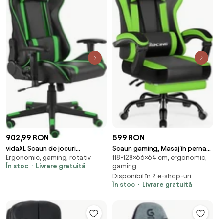
599 RON
902,99 RON
Scaun gaming, Masaj în perna
vidaXL Scaun de jocuri
118-128×66×64 cm, ergonomic,
Ergonomic, gaming, rotativ
lombară, Suport picioare,
pivotant, verde, PVC
gaming
În stoc
Livrare gratuită
Rabatabil 90-165°, piele PU,
Disponibil în 2 e-shop-uri
Negru/Verde
În stoc
Livrare gratuită