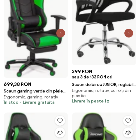
399 RON
sau 3 de 133 RON ori
699,38 RON
Scaun de birou JUNIOR, reglabil
Ergonomic, rotativ, cu roți din
pe inaltime, Mesh, Negru
Scaun gaming verde din piele
plastic
Ergonomic, gaming, rotativ
ecologica cu design racing OFF
Livrare în peste 1 zi
În stoc
Livrare gratuită
306