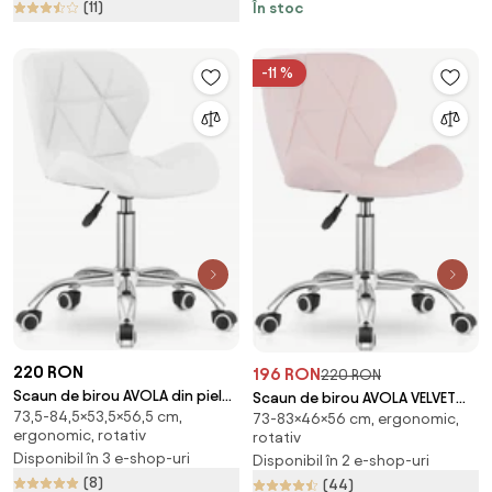
(11)
În stoc
-11 %
220 RON
196 RON
220 RON
Scaun de birou AVOLA din piele
Scaun de birou AVOLA VELVET
73,5-84,5×53,5×56,5 cm,
ecologica, alb
73-83×46×56 cm, ergonomic,
roz
ergonomic, rotativ
rotativ
Disponibil în 3 e-shop-uri
Disponibil în 2 e-shop-uri
(8)
(44)