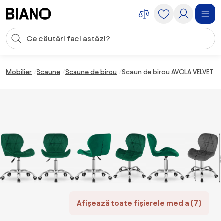
Sari peste navigare, accesează conținutul
Introducerea căutării
Sari peste conținut, mergi la subsol
Mobilier
Scaune
Scaune de birou
Scaun de birou AVOLA VELVET v
Afișează toate fișierele media (7)