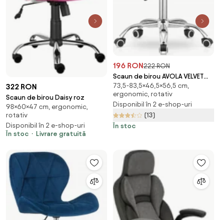
196 RON
222 RON
Scaun de birou AVOLA VELVET
73,5-83,5×46,5×56,5 cm,
322 RON
albastru
ergonomic, rotativ
Scaun de birou Daisy roz
Disponibil în 2 e-shop-uri
98×60×47 cm, ergonomic,
rotativ
(13)
Disponibil în 2 e-shop-uri
În stoc
În stoc
Livrare gratuită