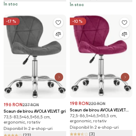
În stoc
În stoc
-17 %
-10 %
198 RON
220 RON
196 RON
237 RON
Scaun de birou AVOLA VELVET
Scaun de birou AVOLA VELVET gri
72,5-86,5×46,5×55,5 cm,
bordeaux
73,5-83,5×46,5×56,5 cm,
ergonomic, rotativ
ergonomic, rotativ
Disponibil în 2 e-shop-uri
Disponibil în 2 e-shop-uri
(3)
(23)