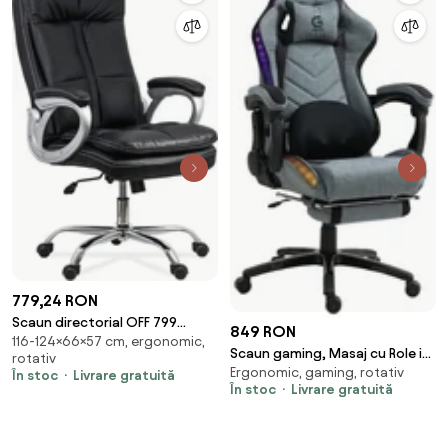
779,24 RON
Scaun directorial OFF 799
849 RON
116-124×66×57 cm, ergonomic,
negru, rezistent 200 kg
Scaun gaming, Masaj cu Role in
rotativ
Ergonomic, gaming, rotativ
perna lombara, Sistem
În stoc
Livrare gratuită
În stoc
Livrare gratuită
iluminare banda LED RGB, Boxe
Bluetooth, funcție șezlong, 90-
155 grade, sezut benzi elastice