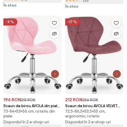
(3)
În stoc
În stoc
-9 %
-17 %
196 RON
212 RON
215 RON
256 RON
Scaun de birou AVOLA din piele
Scaun de birou AVOLA VELVET
73-84×53×56 cm, rotativ, din
72,5-86,5×53,5×55 cm,
ecologica, roz
roz inchis
piele
ergonomic, rotativ
Disponibil în 2 e-shop-uri
Disponibil în 2 e-shop-uri