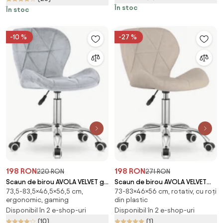
În stoc
În stoc
-10 %
-27 %
198 RON
198 RON
220 RON
271 RON
Scaun de birou AVOLA VELVET gri
Scaun de birou AVOLA VELVET
73,5-83,5×46,5×56,5 cm,
73-83×46×56 cm, rotativ, cu roți
deschis
bej
ergonomic, gaming
din plastic
Disponibil în 2 e-shop-uri
Disponibil în 2 e-shop-uri
(10)
(1)