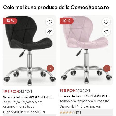
sustinere, suport picioare,
Cele mai bune produse de la ComodAcasa.ro
Textil, Gri/Negru
-10 %
-10 %
198 RON
220 RON
197 RON
218 RON
Scaun de birou AVOLA VELVET
Scaun de birou AVOLA VELVET
46×55 cm, ergonomic, rotativ
roz pudra
73,5-86,5×46,5×56,5 cm,
negru
Disponibil în 2 e-shop-uri
ergonomic, rotativ
Disponibil în 2 e-shop-uri
(11)