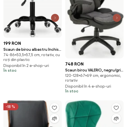
199 RON
Scaun de birou albastru închis
74-86×53,5×57,5 cm, rotativ, cu
NOTO VELVET
roți din plastic
748 RON
Disponibil în 2 e-shop-uri
Scaun birou VALERIO, negru/gri,
În stoc
120-128×67×69 cm, ergonomic,
piele ecologica/panza,
rotativ
67x69x120/128 c
Disponibil în 4 e-shop-uri
În stoc
-18 %