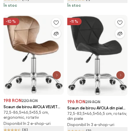
În stoc
În stoc
-10 %
-11 %
198 RON
220 RON
196 RON
219 RON
Scaun de birou AVOLA VELVET
Scaun de birou AVOLA din piele
72,5-86,5×46,5×55,5 cm,
maro deschis
72,5-83,5×46,5×56,5 cm, rotativ,
ecologica, negru
ergonomic, rotativ
din piele
Disponibil în 2 e-shop-uri
Disponibil în 3 e-shop-uri
(6)