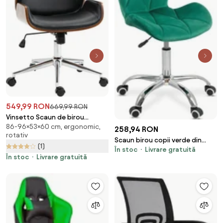
549,99 RON
669,99 RON
Vinsetto Scaun de birou
86-96×53×60 cm, ergonomic,
Vintage, căptușit, din piele
258,94 RON
rotativ
ecologică, lemn și oțel,
Scaun birou copii verde din
(1)
53x60x86-96 cm, negru și maro
În stoc
Livrare gratuită
catifea, rotativ și reglabil OFF
închis | Aosom Romania
În stoc
Livrare gratuită
334