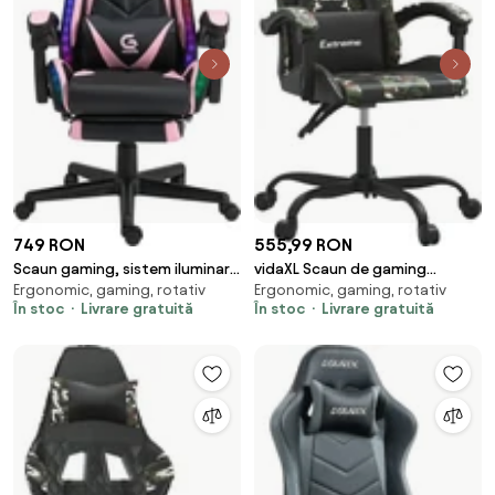
749 RON
555,99 RON
Scaun gaming, sistem iluminare
vidaXL Scaun de gaming
Ergonomic, gaming, rotativ
Ergonomic, gaming, rotativ
bandă LED RGB, masaj în perna
pivotant, negru și camuflaj,
În stoc
Livrare gratuită
În stoc
Livrare gratuită
lombară, suport picioare,
piele ecologică
Negru/Roz