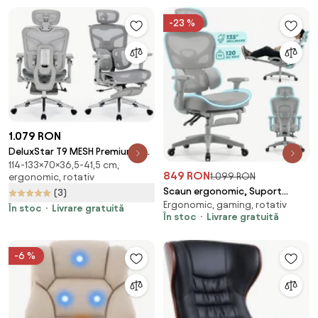
-23 %
1.079 RON
DeluxStar T9 MESH Premium –
114-133×70×36,5-41,5 cm,
Scaun Ergonomic, Cotiere 6D,
849 RON
1.099 RON
ergonomic, rotativ
Suport Lombar Adaptiv, Spătar
Scaun ergonomic, Suport
(3)
Reglabil pe Înaltime în 5 poziții,
Ergonomic, gaming, rotativ
Lombar 3 Zone Dinamice,
Mecanism Înclinare/Blocare,
În stoc
Livrare gratuită
În stoc
Livrare gratuită
Spătar ajustabil pe inaltime,
Mesh, Gri
cotiere 3D, tetiera 3D, suport
pentru picioare, umeras,
-6 %
pivotant, Mesh, Gri