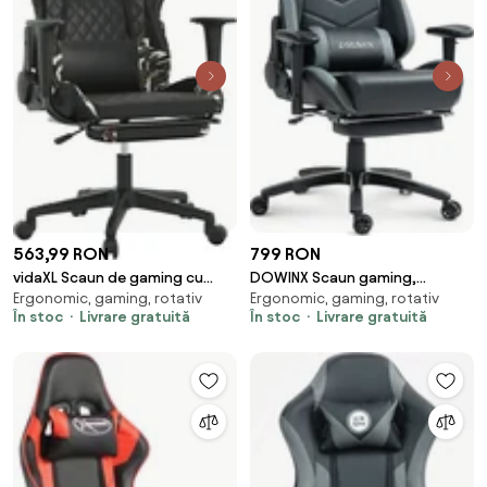
563,99 RON
799 RON
vidaXL Scaun de gaming cu
DOWINX Scaun gaming,
Ergonomic, gaming, rotativ
Ergonomic, gaming, rotativ
suport picioare,
ergonomic, suport lombar cu
În stoc
Livrare gratuită
În stoc
Livrare gratuită
negru/camuflaj, piele eco
masaj, spătar rabatabil 90-
180°, cotiere reglabile, suport
pentru picioare, rezistent 150
kg, piele PU, Negru/Gri