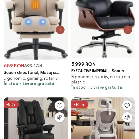
5.999 RON
659 RON
699 RON
EXECUTIVE IMPERIAL– Scaun
Scaun directorial, Masaj si
Ergonomic, rotativ, cu roți din
Directorial Premium, Tapițerie
Ergonomic, gaming, rotativ
Incalzire in 7 puncte, spatar
plastic
din Piele PU Calitativă, Furnir
În stoc
Livrare gratuită
rabatabil, suport pentru
În stoc
Livrare gratuită
Curbat Finisaj Nuc, Funcție de
picioare, material textil
Înclinare și Reglaj pe Înălțime
premium, Bej
Bază din Aluminiu, Negru
-8 %
-14 %