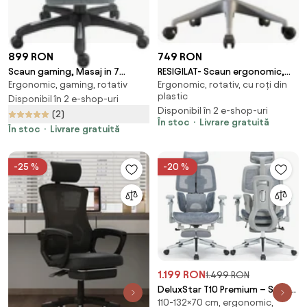
899 RON
749 RON
Scaun gaming, Masaj in 7
RESIGILAT- Scaun ergonomic,
Ergonomic, gaming, rotativ
Ergonomic, rotativ, cu roți din
puncte, Boxe Bluetooth,
functie translatie sezut,
plastic
funcție șezlong, 90-155 grade,
Disponibil în 2 e-shop-uri
cotiere reglabile 3D, tetiera 3D,
Disponibil în 2 e-shop-uri
suport picioare, textil, Gri
suport lombar 3D Adaptive,
(2)
În stoc
Livrare gratuită
pivotant, suport picioare, Gri
În stoc
Livrare gratuită
-25 %
-20 %
1.199 RON
1.499 RON
DeluxStar T10 Premium – Scaun
110-132×70 cm, ergonomic,
ergonomic, cotiere 6D ultra