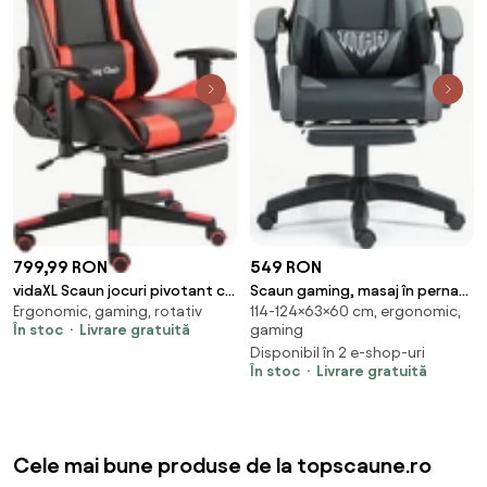
799,99 RON
549 RON
vidaXL Scaun jocuri pivotant cu
Scaun gaming, masaj în perna
Ergonomic, gaming, rotativ
114-124×63×60 cm, ergonomic,
suport de picioare, roșu, PVC
lombară, suport picioare, piele
În stoc
Livrare gratuită
gaming
PU, Negru/Gri
Disponibil în 2 e-shop-uri
În stoc
Livrare gratuită
Cele mai bune produse de la topscaune.ro