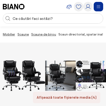
Sari peste navigare, accesează conținutul
Introducerea căutării
Sari peste conținut, mergi la subsol
Mobilier
Scaune
Scaune de birou
Scaun directorial, spatar inalt
Afișează toate fișierele media (4)