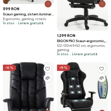
599 RON
Scaun gaming, sistem iluminare
Ergonomic, gaming, rotativ
bandă LED RGB, masaj în perna
În stoc
Livrare gratuită
lombară, suport picioare,
Negru/Alb
1.299 RON
ERGON PRO Scaun ergonomic,
122-130×69×52 cm, ergonomic,
cotiere 6D, Suport lombar
gaming
ajustabil, suport picioare,
În stoc
Livrare gratuită
Mesh, Negru
-15 %
-19 %