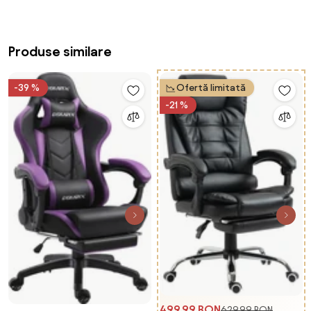
Produse similare
-39 %
Ofertă limitată
-21 %
499,99 RON
629,99 RON