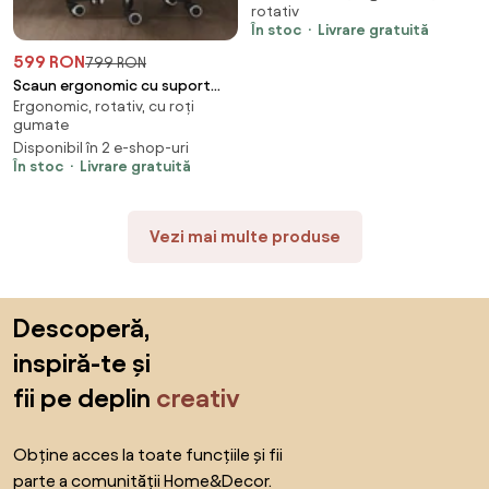
rotativ
moi, Suport Lombar 3 Zone
În stoc
Livrare gratuită
Dinamice, Spătar ajustabil pe
inaltime, Sezut Translatie,
599 RON
799 RON
Tetiera 4D, mecanism
Scaun ergonomic cu suport
multifunctional
Ergonomic, rotativ, cu roți
lombar, pivotant 360°, tetieră
inclinare/blocare, pivotant,
gumate
reglabilă, suport pentru
Mesh, Gri
Disponibil în 2 e-shop-uri
picioare, Mesh, Negru
În stoc
Livrare gratuită
Vezi mai multe produse
Sari peste subsol, revino la începutul paginii
Descoperă,
inspiră-te și
fii pe deplin
creativ
Obține acces la toate funcțiile și fii
parte a comunității Home&Decor.