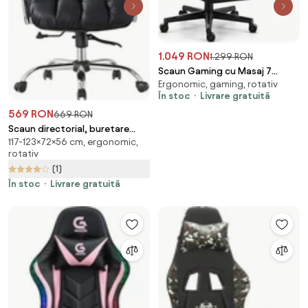
1.049 RON
1.299 RON
Scaun Gaming cu Masaj 7
Ergonomic, gaming, rotativ
Puncte și Încălzire,
În stoc
Livrare gratuită
Telecomanda, Cotiere 3D,
Reclinare 180°, Suport Picioare,
569 RON
669 RON
Catifea, Negru
Scaun directorial, buretare
117-123×72×56 cm, ergonomic,
generoasa, functie inclinare,
rotativ
spatar inalt, piele ecologica,
(1)
Negru
În stoc
Livrare gratuită