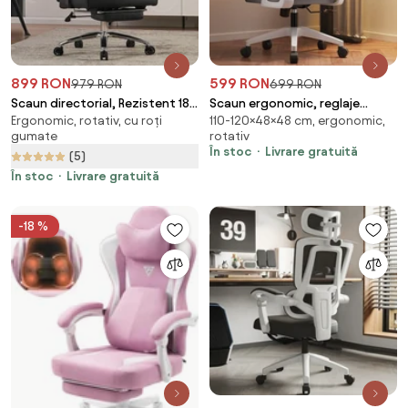
899 RON
599 RON
979 RON
699 RON
Scaun directorial, Rezistent 180
Scaun ergonomic, reglaje
Ergonomic, rotativ, cu roți
110-120×48×48 cm, ergonomic,
kg, Sezut cu Arcuri Metalice și
multiple, suport lombar, tetieră
gumate
rotativ
Spumă, cotiere reglabile
ajustabilă, Alb/Gri
În stoc
Livrare gratuită
(5)
inaltime, piele PU, Negru
În stoc
Livrare gratuită
-18 %