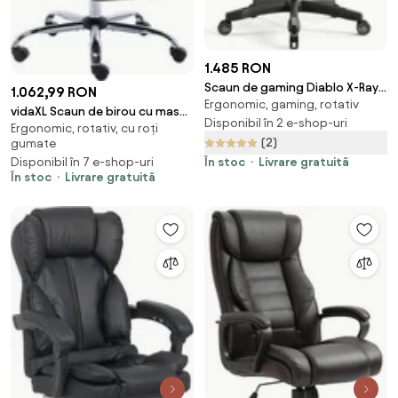
1.485 RON
Scaun de gaming Diablo X-Ray
1.062,99 RON
Ergonomic, gaming, rotativ
2.0 King Size: Negru-Gri
vidaXL Scaun de birou cu masaj,
Disponibil în 2 e-shop-uri
Ergonomic, rotativ, cu roți
negru, piele ecologică
(2)
gumate
În stoc
Livrare gratuită
Disponibil în 7 e-shop-uri
În stoc
Livrare gratuită