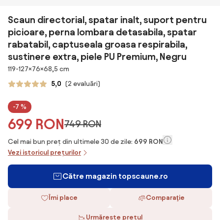
Scaun directorial, spatar inalt, suport pentru
picioare, perna lombara detasabila, spatar
rabatabil, captuseala groasa respirabila,
sustinere extra, piele PU Premium, Negru
Dimensiuni
119-127×76×68,5 cm
5,0
(2 evaluări)
-7 %
699 RON
749 RON
Cel mai bun preț din ultimele 30 de zile:
699 RON
Vezi istoricul prețurilor
Către magazin topscaune.ro
Îmi place
Comparaţie
Urmărește prețul