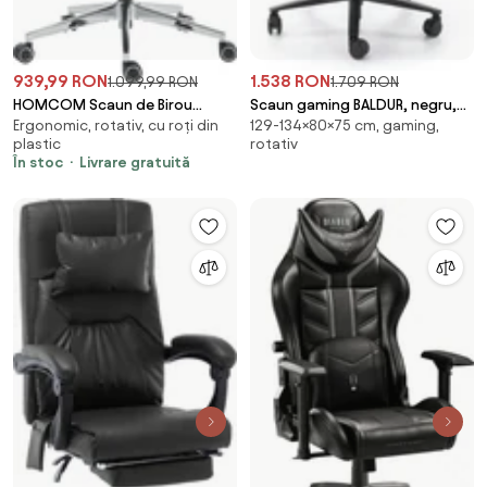
939,99 RON
1.538 RON
1.099,99 RON
1.709 RON
HOMCOM Scaun de Birou
Scaun gaming BALDUR, negru,
Ergonomic, rotativ, cu roți din
129-134×80×75 cm, gaming,
Ergonomic din Plasă cu Cotiere,
piele ecologica/metal,
plastic
rotativ
Tetieră, Spătar Reglabil, Funcție
80x75x129/134 cm
În stoc
Livrare gratuită
Legănare, Negru | Aosom
Romania