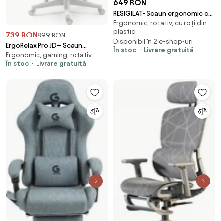
649 RON
RESIGILAT- Scaun ergonomic cu
Ergonomic, rotativ, cu roți din
suport lombar, tetieră reglabilă
plastic
3D, suport pentru picioare,
739 RON
899 RON
Disponibil în 2 e-shop-uri
Mesh, Alb/Negru
ErgoRelax Pro JD– Scaun
În stoc
Livrare gratuită
Ergonomic, gaming, rotativ
Gaming Ergonomic, Masaj
În stoc
Livrare gratuită
Lombar si Incalzire, Spătar
Rabatabil 155°, Suport picioare,
Material textil, Roz/Alb