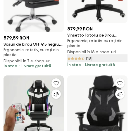
879,99 RON
Vinsetto Fotoliu de Birou
579,59 RON
Ergonomic, rotativ, cu roți din
pentru Masaj și Ergonomic,
Scaun de birou OFF 415 negru,
plastic
Design Directorial, Piele
Ergonomic, rotativ, cu roți din
rabatabil, cu suport de
Disponibil în 16 e-shop-uri
Ecologică Neagră, 6 Puncte de
plastic
picioare și lombar, piele
(18)
Masaj | Aosom Romania
Disponibil în 7 e-shop-uri
ecologică
În stoc
Livrare gratuită
În stoc
Livrare gratuită