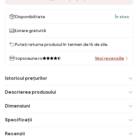
Disponibilitate
În stoc
Livrare gratuită
Puteți returna produsul în termen de 14 de zile.
topscaune.ro
Vezi recenziile
Istoricul prețurilor
Descrierea produsului
Dimensiuni
Specificații
Recenzii