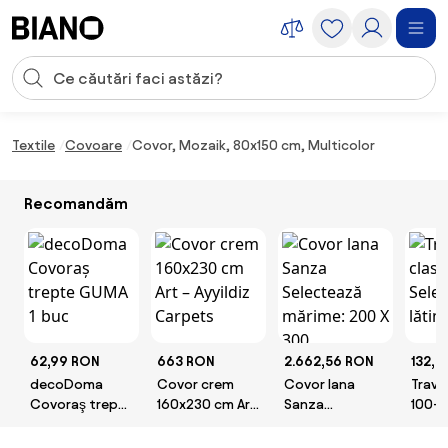
Sari peste navigare, accesează conținutul
Introducerea căutării
Sari peste conținut, mergi la subsol
Textile
Covoare
Covor, Mozaik, 80x150 cm, Multicolor
Recomandăm
62,99 RON
663 RON
2.662,56 RON
132,0
decoDoma
Covor crem
Covor lana
Trave
Covoraş trepte
160x230 cm Art
Sanza
100-
GUMA 1 buc
– Ayyildiz
Selectează
Selec
Carpets
mărime: 200 X
lătime