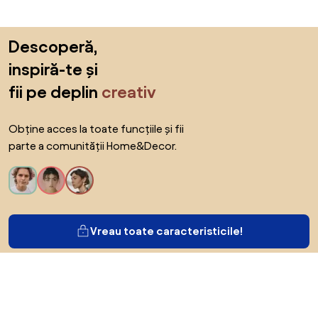
Sari peste subsol, revino la începutul paginii
Descoperă,
inspiră-te și
fii pe deplin
creativ
Obține acces la toate funcțiile și fii
parte a comunității Home&Decor.
Vreau toate caracteristicile!
Despre Biano