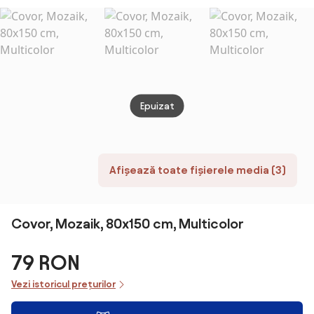
300
Epuizat
Afișează toate fișierele media (3)
Covor, Mozaik, 80x150 cm, Multicolor
79 RON
Vezi istoricul prețurilor