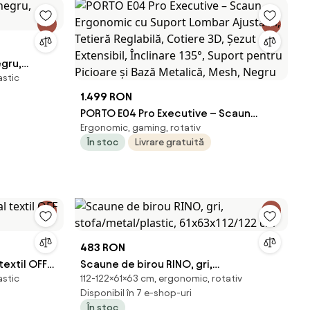
egru,
astic
1.499 RON
PORTO E04 Pro Executive – Scaun
Ergonomic, gaming, rotativ
Ergonomic cu Suport Lombar Ajustabil,
În stoc
Livrare gratuită
Tetieră Reglabilă, Cotiere 3D, Șezut
Extensibil, Înclinare 135°, Suport pentru
Picioare și Bază Metalică, Mesh, Negru
483 RON
textil OFF
Scaune de birou RINO, gri,
astic
112-122×61×63 cm, ergonomic, rotativ
stofa/metal/plastic, 61x63x112/122 cm
Disponibil în 7 e-shop-uri
În stoc