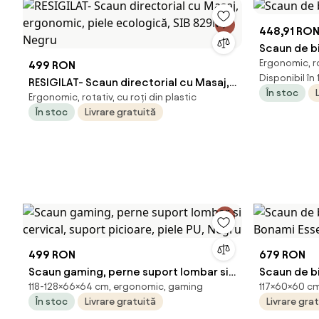
448,91 RO
Scaun de b
Ergonomic, ro
499 RON
Disponibil în 
RESIGILAT- Scaun directorial cu Masaj,
În stoc
Ergonomic, rotativ, cu roți din plastic
ergonomic, piele ecologică, SIB 829M,
În stoc
Livrare gratuită
Negru
499 RON
679 RON
Scaun gaming, perne suport lombar si
Scaun de bi
118-128×66×64 cm, ergonomic, gaming
117×60×60 cm,
cervical, suport picioare, piele PU,
Bonami Ess
În stoc
Livrare gratuită
Livrare gra
Negru