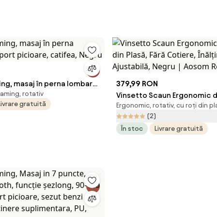
ng, masaj în perna lombară,
379,99 RON
aming, rotativ
oare, catifea, Negru
Vinsetto Scaun Ergonomic de
Livrare gratuită
Ergonomic, rotativ, cu roți din pl
Plasă, Fără Cotiere, Înălțime
(2)
Negru | Aosom Romania
În stoc
Livrare gratuită