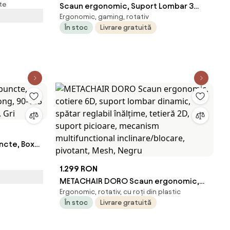
te
 Spumă,
Scaun ergonomic, Suport Lombar 3
Ergonomic, gaming, rotativ
iele PU,
Zone Dinamice, Spătar ajustabil pe
În stoc
Livrare gratuită
inaltime, cotiere 3D, tetiera 3D, suport
pentru picioare, umeras, pivotant,
Mesh, Gri
ncte, Boxe
 90-155
l, Gri
1.299 RON
METACHAIR DORO Scaun ergonomic,
Ergonomic, rotativ, cu roți din plastic
cotiere 6D, suport lombar dinamic,
În stoc
Livrare gratuită
spătar reglabil înălțime, tetieră 2D,
suport picioare, mecanism