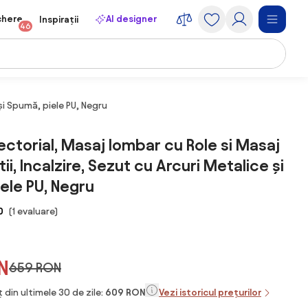
chere
AI designer
Inspirații
46
 și Spumă, piele PU, Negru
ectorial, Masaj lombar cu Role si Masaj
tii, Incalzire, Sezut cu Arcuri Metalice și
ele PU, Negru
0
(1 evaluare)
N
659 RON
 din ultimele 30 de zile:
609 RON
Vezi istoricul prețurilor