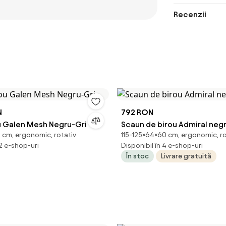
Recenzii
N
792 RON
u Galen Mesh Negru-Gri
Scaun de birou Admiral negr
 cm, ergonomic, rotativ
115-125×64×60 cm, ergonomic, ro
 2 e-shop-uri
Disponibil în 4 e-shop-uri
În stoc
Livrare gratuită