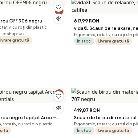
N
irou OFF 906 negru
617,99 RON
tativ, cu roți din plastic
vidaXL Scaun de relaxare, n
11 e-shop-uri
Ergonomic, rotativ, cu roți din pl
catifea
Livrare gratuită
În stoc
Livrare gratuită
419,87 RON
rou negru tapițat Arco –
Scaun de birou din material 
 rotativ, cu roți din plastic
Ergonomic, rotativ, cu roți din pl
entials
707 negru
tuită
În stoc
Livrare gratuită