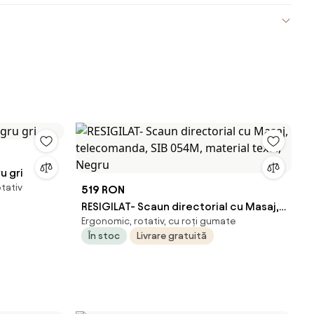
u gri
tativ
519 RON
RESIGILAT- Scaun directorial cu Masaj,
Ergonomic, rotativ, cu roți gumate
telecomanda, SIB 054M, material
În stoc
Livrare gratuită
textil, Negru