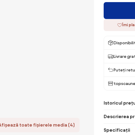
Îmi pl
Disponibil
Livrare gra
Puteți retu
topscaune
Istoricul prețu
Descrierea pr
Afișează toate fișierele media (4)
Specificații