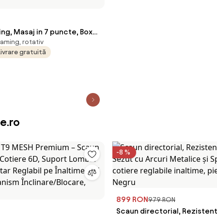
ng, Masaj in 7 puncte, Boxe
aming, rotativ
funcție șezlong, 90-180
Livrare gratuită
rt picioare, sezut benzi
stinere suplimentara, PU,
e.ro
-8 %
899 RON
979 RON
Scaun directorial, Rezistent