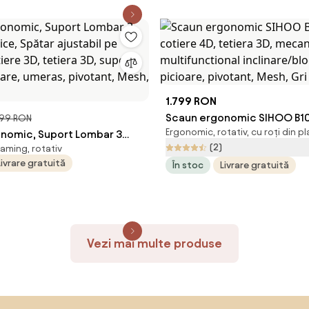
1.799 RON
Scaun ergonomic SIHOO B1
099 RON
Ergonomic, rotativ, cu roți din pl
nomic, Suport Lombar 3
cotiere 4D, tetiera 3D, me
(2)
aming, rotativ
ce, Spătar ajustabil pe
multifunctional inclinare/b
Livrare gratuită
În stoc
Livrare gratuită
otiere 3D, tetiera 3D, suport
suport picioare, pivotant, M
oare, umeras, pivotant,
ru
Vezi mai multe produse