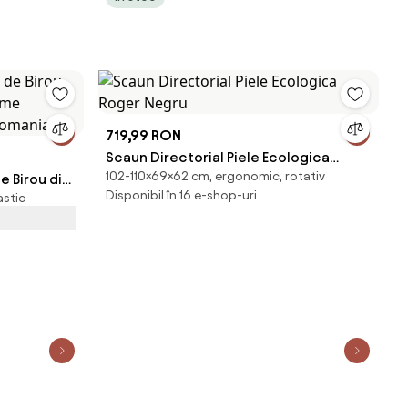
719,99 RON
Scaun Directorial Piele Ecologica
102-110×69×62 cm, ergonomic, rotativ
 Birou din
Roger Negru
Disponibil în 16 e-shop-uri
astic
 Ajustabilă,