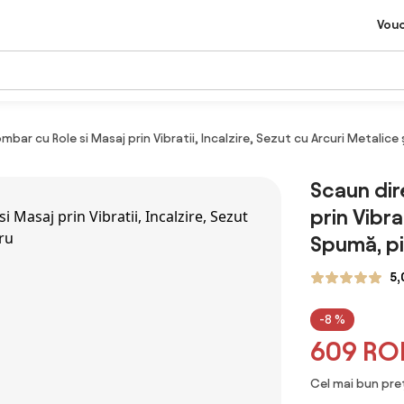
Vou
mbar cu Role si Masaj prin Vibratii, Incalzire, Sezut cu Arcuri Metalice
Scaun dir
prin Vibra
Spumă, pi
5,
-8 %
609 RO
Cel mai bun preț