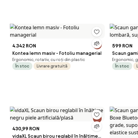
4.342 RON
599 RON
Kontea lemn masiv - Fotoliu managerial
Scaun gami
Ergonomic, rotativ, cu roți din plastic
Ergonomic, g
suport pici
În stoc
Livrare gratuită
În stoc
430,99 RON
vidaXL Scaun birou reglabil în înălțime