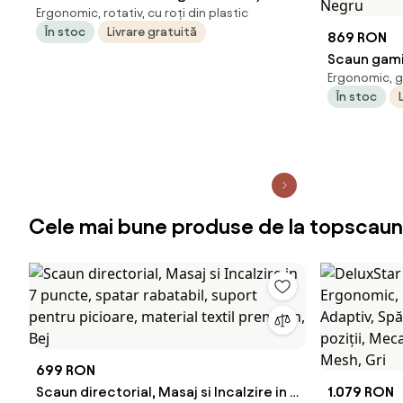
Ergonomic, rotativ, cu roți din plastic
negru piele artificială/plasă
În stoc
Livrare gratuită
869 RON
Scaun gami
Ergonomic, g
Bluetooth, 
În stoc
grade, supo
elastice su
Negru
Cele mai bune produse de la topscaun
699 RON
Scaun directorial, Masaj si Incalzire in 7
1.079 RON