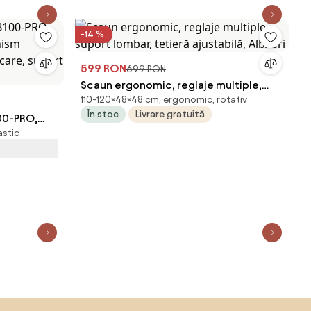
multifunctional inclinare/blocare,
pivotant, Mesh, Negru
-14 %
599 RON
699 RON
Scaun ergonomic, reglaje multiple,
110-120×48×48 cm, ergonomic, rotativ
suport lombar, tetieră ajustabilă,
În stoc
Livrare gratuită
00-PRO,
Alb/Gri
astic
canism
locare,
esh, Gri