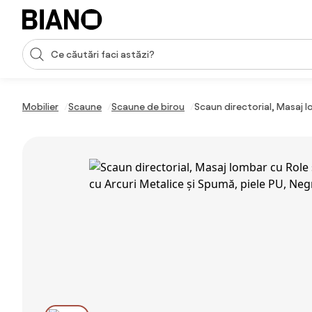
Sari peste navigare, accesează conținutul
Introducerea căutării
Sari peste conținut, mergi la subsol
Mobilier
Scaune
Scaune de birou
Scaun directorial, Masaj lo