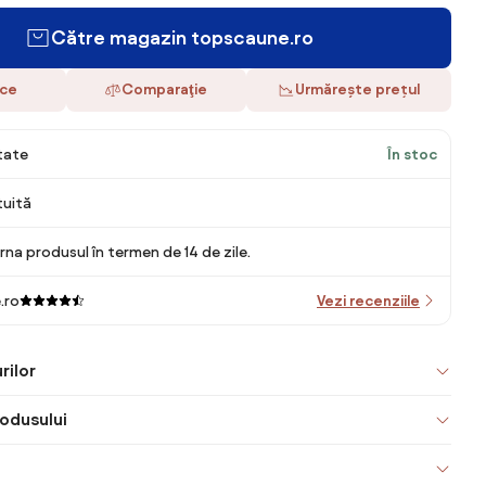
Către magazin topscaune.ro
ace
Comparaţie
Urmărește prețul
itate
În stoc
tuită
rna produsul în termen de 14 de zile.
.ro
Vezi recenziile
rilor
odusului