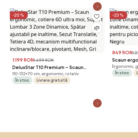
-20 %
-23 %
849 RON
1.
1.199 RON
Scaun ergo
1.499 RON
Ergonomic, g
DeluxStar T10 Premium – Scaun
Zone Dinami
În stoc
110-132×70 cm, ergonomic, rotativ
ergonomic, cotiere 6D ultra moi,
inaltime, c
În stoc
Livrare gratuită
Suport Lombar 3 Zone Dinamice,
pentru pici
Spătar ajustabil pe inaltime, Sezut
Mesh, Neg
Translatie, Tetiera 4D, mecanism
multifunctional inclinare/blocare,
pivotant, Mesh, Gri
Sari peste subsol, revino la începutul paginii