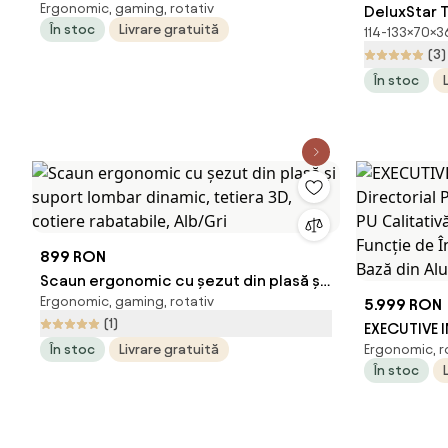
Ergonomic, gaming, rotativ
puncte, spatar rabatabil, suport
DeluxStar 
În stoc
Livrare gratuită
114-133×70×3
pentru picioare, material textil
Ergonomic,
(3)
premium, Bej
Adaptiv, Sp
În stoc
poziții, Me
Mesh, Gri
899 RON
Scaun ergonomic cu șezut din plasă și
Ergonomic, gaming, rotativ
suport lombar dinamic, tetiera 3D,
5.999 RON
(1)
cotiere rabatabile, Alb/Gri
EXECUTIVE I
În stoc
Livrare gratuită
Ergonomic, ro
Premium, Ta
În stoc
Calitativă, 
Funcție de 
Înălțime Ba