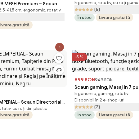
Ergonomic, rotativ, cu roți guma
T9 MESH Premium – Scaun
Sezut cu Arcuri Metalice și
(5)
6,5-41,5 cm, ergonomic, rotativ
 Cotiere 6D, Suport Lombar
cotiere reglabile inaltime, p
În stoc
Livrare gratuită
ătar Reglabil pe Înaltime în 5
Negru
Livrare gratuită
canism Înclinare/Blocare,
-5 %
899 RON
949 RON
Scaun gaming, Masaj in 7 pu
Ergonomic, gaming, rotativ
Bluetooth, funcție șezlong,
Disponibil în 2 e-shop-uri
MPERIAL– Scaun Directorial
grade, suport picioare, texti
(2)
tativ, cu roți din plastic
pițerie din Piele PU
Livrare gratuită
În stoc
Livrare gratuită
Furnir Curbat Finisaj Nuc,
Înclinare și Reglaj pe
ză din Aluminiu, Negru