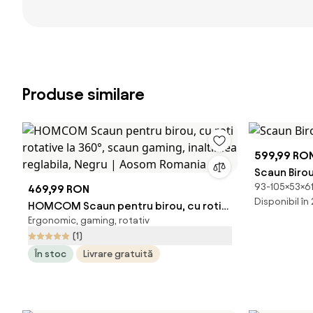
Produse similare
599,99 RO
Scaun Biro
93-105×53×61
469,99 RON
Disponibil în
HOMCOM Scaun pentru birou, cu roti
Ergonomic, gaming, rotativ
rotative la 360°, scaun gaming,
(1)
inaltimea reglabila, Negru | Aosom
În stoc
Livrare gratuită
Romania