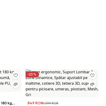
-23 %
 180 kg,
849 RON
1.099 RON