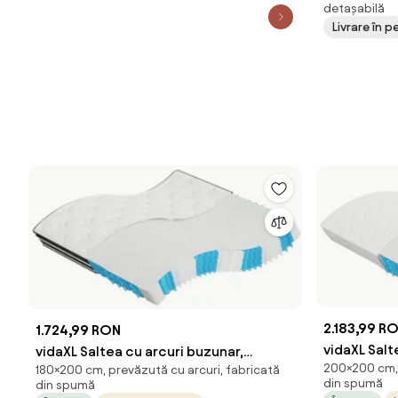
detașabilă
Livrare în 
2.183,99 R
1.724,99 RON
vidaXL Salt
vidaXL Saltea cu arcuri buzunar,
200×200 cm, 
fermitate 
180×200 cm, prevăzută cu arcuri, fabricată
fermitate medie, 180x200 cm
din spumă
din spumă