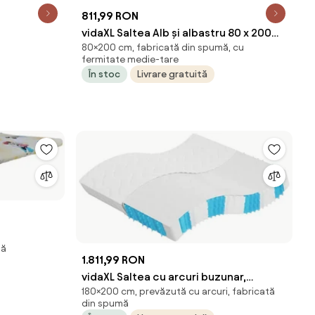
811,99 RON
vidaXL Saltea Alb și albastru 80 x 200
80×200 cm, fabricată din spumă, cu
cm Material Jacquard
fermitate medie-tare
În stoc
Livrare gratuită
tă
1.811,99 RON
vidaXL Saltea cu arcuri buzunar,
180×200 cm, prevăzută cu arcuri, fabricată
fermitate medie, 180x200 cm
din spumă