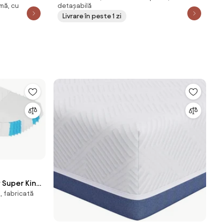
mă, cu
detașabilă
 Nu include
Livrare în peste 1 zi
r Super King
, fabricată
x200cm