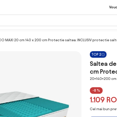
Vou
 MAXI 20 cm 140 x 200 cm Protectie saltea: INCLUSIV protectie sal
TOP 2
Saltea d
cm Protec
Dimensiuni
20×140×200 cm
-8 %
1.109 R
Cel mai bun preț