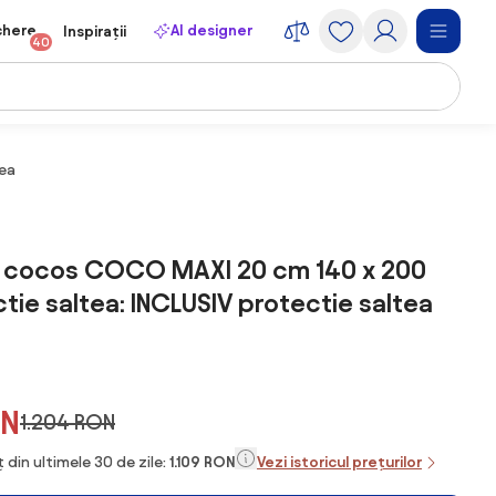
chere
AI designer
Inspirații
40
tea
e cocos COCO MAXI 20 cm 140 x 200
tie saltea: INCLUSIV protectie saltea
ON
1.204 RON
 din ultimele 30 de zile:
1.109 RON
Vezi istoricul prețurilor