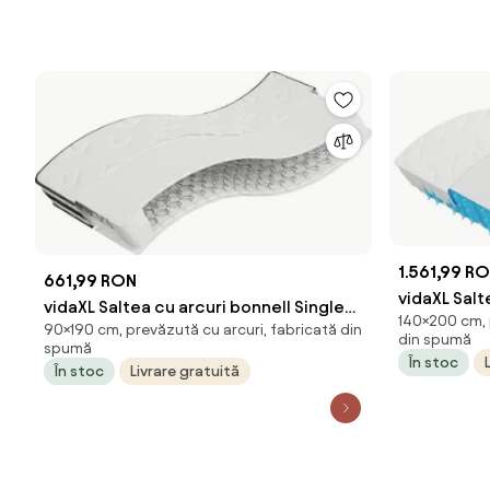
1.561,99 R
661,99 RON
vidaXL Salt
vidaXL Saltea cu arcuri bonnell Single
140×200 cm, 
fermitate 
90×190 cm, prevăzută cu arcuri, fabricată din
Size, fermitate medie 90x190 cm
din spumă
spumă
În stoc
În stoc
Livrare gratuită