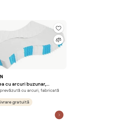
ON
ea cu arcuri buzunar,
prevăzută cu arcuri, fabricată
medie, 140x200 cm
Livrare gratuită