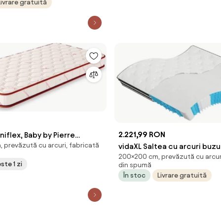
Livrare gratuită
2.221,99 RON
iflex, Baby by Pierre
, prevăzută cu arcuri, fabricată
vidaXL Saltea cu arcuri buzu
120x12, Tare
200×200 cm, prevăzută cu arcuri
fermitate medie, 200x200
ste 1 zi
din spumă
În stoc
Livrare gratuită