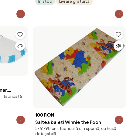
În stoc
Livrare gratuită
nar,
, fabricată
 cm
100 RON
Saltea baieti Winnie the Pooh
5×41×90 cm, fabricată din spumă, cu husă
detașabilă