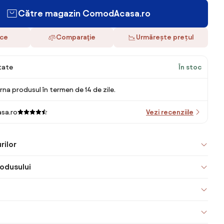
Către magazin ComodAcasa.ro
ace
Comparaţie
Urmărește prețul
itate
În stoc
rna produsul în termen de 14 de zile.
sa.ro
Vezi recenziile
rilor
odusului