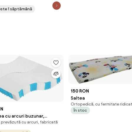
peste 1 săptămână
150 RON
Saltea
Ortopedică, cu fermitate ridica
ON
În stoc
ea cu arcuri buzunar,
prevăzută cu arcuri, fabricată
medie, 200x200 cm