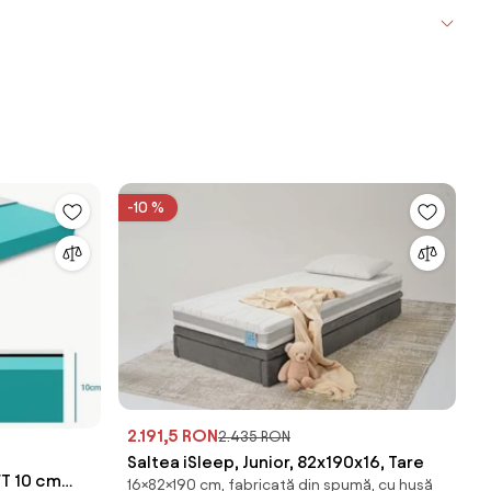
-10 %
2.191,5 RON
2.435 RON
Saltea iSleep, Junior, 82x190x16, Tare
FT 10 cm
16×82×190 cm, fabricată din spumă, cu husă