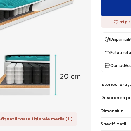
Îmi pl
Disponibil
Puteți retu
ComodAca
Istoricul prețu
Descrierea pr
Dimensiuni
Afișează toate fișierele media (11)
Specificații