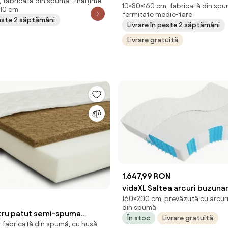
 fabricată din spumă, -înălțime
e saltea: Nu include
10×80×160 cm, fabricată din spu
80x160 cm Protectie saltea:
 10 cm
de saltea
fermitate medie-tare
protectia de saltea
peste 2 săptămâni
Livrare în peste 2 săptămâni
Livrare gratuită
1.647,99 RON
vidaXL Saltea arcuri buzuna
160×200 cm, prevăzută cu arcuri
Size fermitate medie 160
din spumă
tru patut semi-spuma
În stoc
Livrare gratuită
 fabricată din spumă, cu husă
 120 cm