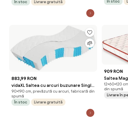
În stoc
În stoc
Livrare gratuită
909 RON
Saltea Magn
883,99 RON
12×60×120 cm
Cardin, 60x
vidaXL Saltea cu arcuri buzunare Single
din spumă
90×190 cm, prevăzută cu arcuri, fabricată din
Size fermitate medie 90x190 cm
Livrare în pe
spumă
În stoc
Livrare gratuită