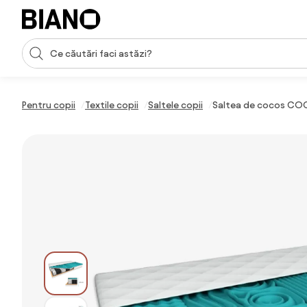
Sari peste navigare, accesează conținutul
Introducerea căutării
Sari peste conținut, mergi la subsol
Pentru copii
Textile copii
Saltele copii
Saltea de cocos COCO