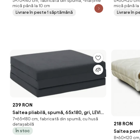
5×70×140 cm, fabricată din spumă, -înălțime
6×60×120 cm,
BASIC 70x140 cm
cm Protecti
mică până la 10 cm
mică până la
protectia 
Livrare în peste 1 săptămână
Livrare în 
239 RON
Saltea pliabilă, spumă, 65x180, gri, LEVI
7×65×180 cm, fabricată din spumă, cu husă
65
218 RON
detașabilă
Saltea pen
În stoc
8×60×120 cm,
Cocos 60 x