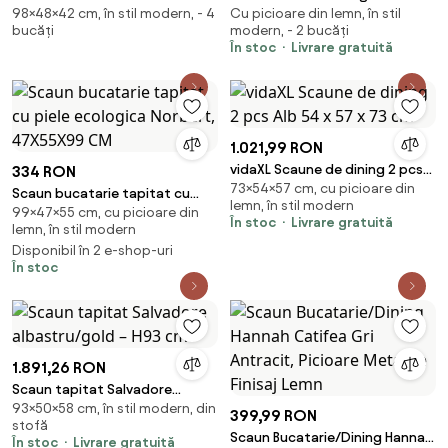
98×48×42 cm, în stil modern, - 4
Cu picioare din lemn, în stil
Kleo 2 Piele Ecologica Gri
perne 2 buc. cauciuc din lemn
bucăți
modern, - 2 bucăți
Antracit
masiv maro
În stoc
Livrare gratuită
1.021,99 RON
vidaXL Scaune de dining 2 pcs
334 RON
73×54×57 cm, cu picioare din
Alb 54 x 57 x 73 cm
Scaun bucatarie tapitat cu
lemn, în stil modern
99×47×55 cm, cu picioare din
piele ecologica Norbert,
În stoc
Livrare gratuită
lemn, în stil modern
47X55X99 CM
Disponibil în 2 e-shop-uri
În stoc
1.891,26 RON
Scaun tapitat Salvadore
93×50×58 cm, în stil modern, din
albastru/gold – H93 cm
399,99 RON
stofă
Scaun Bucatarie/Dining Hannah
În stoc
Livrare gratuită