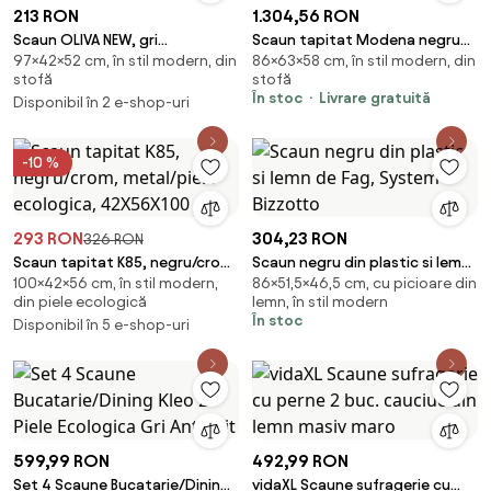
213 RON
1.304,56 RON
Scaun OLIVA NEW, gri
Scaun tapitat Modena negru
97×42×52 cm, în stil modern, din
86×63×58 cm, în stil modern, din
maroniu/crom, textil/metal,
picioare negre - H86 cm
stofă
stofă
42x52x97 cm
În stoc
Livrare gratuită
Disponibil în 2 e-shop-uri
-10 %
293 RON
304,23 RON
326 RON
Scaun tapitat K85, negru/crom,
Scaun negru din plastic si lemn
100×42×56 cm, în stil modern,
86×51,5×46,5 cm, cu picioare din
metal/piele ecologica,
de Fag, System Bizzotto
din piele ecologică
lemn, în stil modern
42X56X100 CM
În stoc
Disponibil în 5 e-shop-uri
599,99 RON
492,99 RON
Set 4 Scaune Bucatarie/Dining
vidaXL Scaune sufragerie cu