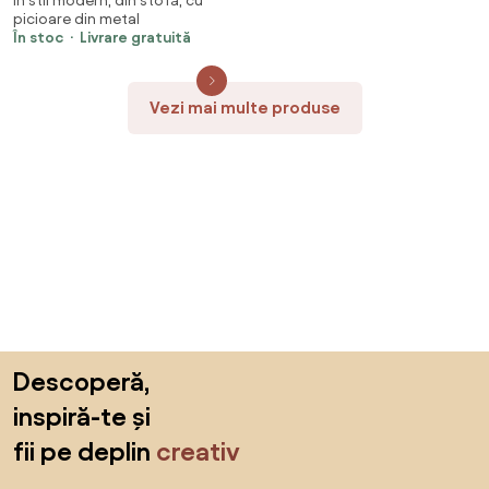
În stil modern, din stofă, cu
și picioare metalice BUC 206
picioare din metal
bej
În stoc
Livrare gratuită
Vezi mai multe produse
Sari peste subsol, revino la începutul paginii
Descoperă,
inspiră-te și
fii pe deplin
creativ