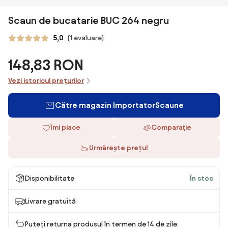
Scaun de bucatarie BUC 264 negru
5,0
(1 evaluare)
148,83 RON
Vezi istoricul prețurilor
Către magazin ImportatorScaune
Îmi place
Comparaţie
Urmărește prețul
Disponibilitate
În stoc
Livrare gratuită
Puteți returna produsul în termen de 14 de zile.