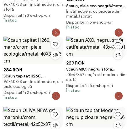
96×40×38 cm, în stil modern, din
catifelata, 40x38x96 cm
Scaun, piele eco neagră/metal
stofă
În stil modern, cu picioare din
negru, COLETA NOVA
Disponibil în 3 e-shop-uri
metal, tapițat
În stoc
Disponibil în 5 e-shop-uri
În stoc
229 RON
Scaun AXO, negru, stofa
284 RON
101×43×47 cm, în stil modern, din
catifelata/metal, 43x47x101 cm
Scaun tapitat H260,
stofă
96×40×38 cm, în stil modern, din
maro/crom, piele
Disponibil în 6 e-shop-uri
piele ecologică
ecologica/metal, 40X38X96 cm
În stoc
Disponibil în 2 e-shop-uri
În stoc