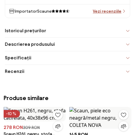
ImportatorScaune
Vezi recenziile
Istoricul prețurilor
Descrierea produsului
Specificații
Recenzii
Produse similare
-10 %
278 RON
309 RON
Scaun H261, negru, stofa
145 RON