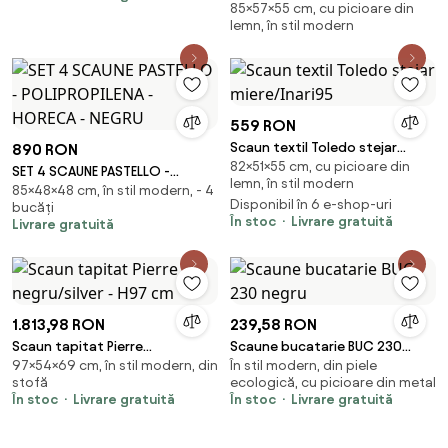
85×57×55 cm, cu picioare din
Catifea Gri Antracit, Picioare
lemn, în stil modern
Metalice Finisaj Lemn
559 RON
Scaun textil Toledo stejar
890 RON
82×51×55 cm, cu picioare din
miere/Inari95
SET 4 SCAUNE PASTELLO -
lemn, în stil modern
85×48×48 cm, în stil modern, - 4
POLIPROPILENA - HORECA -
Disponibil în 6 e-shop-uri
bucăți
NEGRU
În stoc
Livrare gratuită
Livrare gratuită
1.813,98 RON
239,58 RON
Scaun tapitat Pierre
Scaune bucatarie BUC 230
97×54×69 cm, în stil modern, din
În stil modern, din piele
negru/silver - H97 cm
negru
stofă
ecologică, cu picioare din metal
În stoc
Livrare gratuită
În stoc
Livrare gratuită