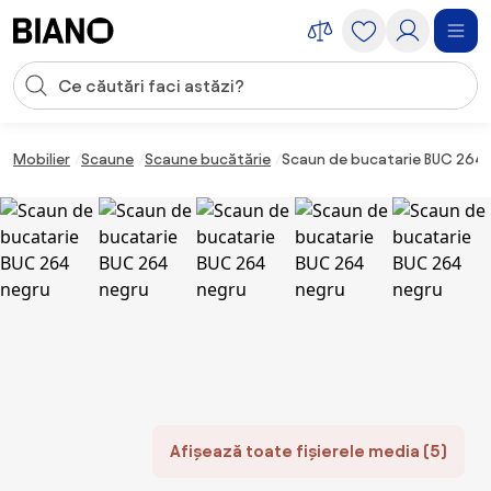
Sari peste navigare, accesează conținutul
Introducerea căutării
Sari peste conținut, mergi la subsol
Mobilier
Scaune
Scaune bucătărie
Scaun de bucatarie BUC 264 
Afișează toate fișierele media (5)