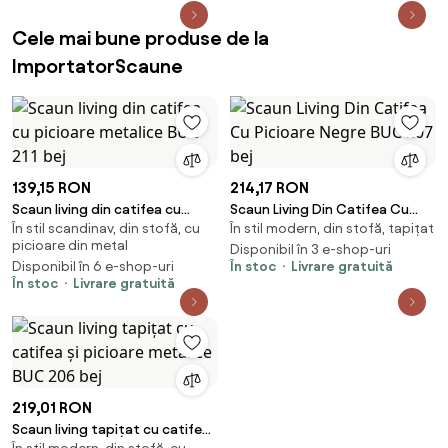
Cele mai bune produse de la
ImportatorScaune
139,15 RON
214,17 RON
Scaun living din catifea cu
Scaun Living Din Catifea Cu
În stil scandinav, din stofă, cu
În stil modern, din stofă, tapițat
picioare metalice BUC 211 bej
Picioare Negre BUC 207 bej
picioare din metal
Disponibil în 3 e-shop-uri
Disponibil în 6 e-shop-uri
În stoc
Livrare gratuită
În stoc
Livrare gratuită
219,01 RON
Scaun living tapițat cu catifea