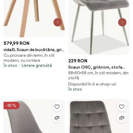
579,99 RON
vidaXL Scaun de bucătărie, gri
Cu picioare din lemn, în stil
deschis, lemn curbat &
modern, cu cotiere
229 RON
țesătură
În stoc
Livrare gratuită
Scaun CHIC, gri/crom, stofa
88×50×58 cm, în stil modern, din
catifelata/metal, 50x58x88 cm
stofă
Disponibil în 6 e-shop-uri
În stoc
-10 %