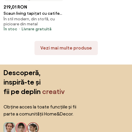
219,01 RON
Scaun living tapițat cu catifea
În stil modern, din stofă, cu
și picioare metalice BUC 206
picioare din metal
bej
În stoc
Livrare gratuită
Vezi mai multe produse
Sari peste subsol, revino la începutul paginii
Descoperă,
inspiră-te și
fii pe deplin
creativ
Obține acces la toate funcțiile și fii
parte a comunității Home&Decor.