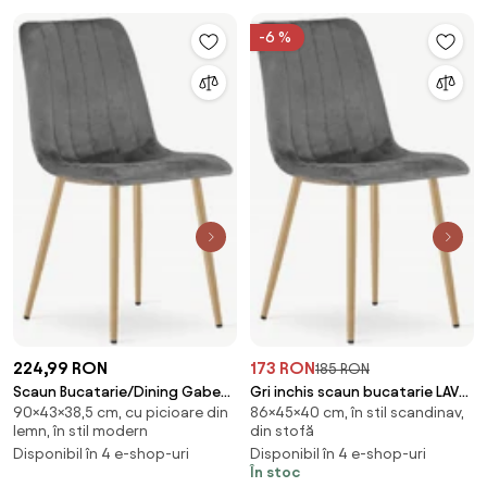
-6 %
224,99 RON
173 RON
185 RON
Scaun Bucatarie/Dining Gabe
Gri inchis scaun bucatarie LAVA
90×43×38,5 cm, cu picioare din
86×45×40 cm, în stil scandinav,
Picioare Finisaj Lemn Catifea Gri
din catifea
lemn, în stil modern
din stofă
Disponibil în 4 e-shop-uri
Disponibil în 4 e-shop-uri
În stoc