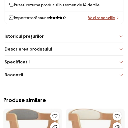
Puteți returna produsul în termen de 14 de zile.
ImportatorScaune
Vezi recenziile
Istoricul prețurilor
Descrierea produsului
Specificații
Recenzii
Produse similare