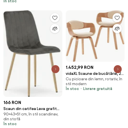
În stoc
1.452,99 RON
vidaXL Scaune de bucătărie, 2
Cu picioare din lemn, rotativ, în
buc, lemn curbat & piele
stil modern
ecologică
În stoc
Livrare gratuită
166 RON
Scaun din catifea Lava grafit
90×43×51 cm, în stil scandinav,
gri inchis
din stofă
În stoc