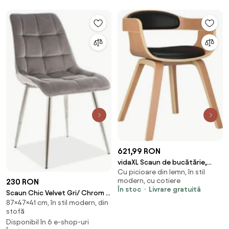
621,99 RON
vidaXL Scaun de bucătărie,
Cu picioare din lemn, în stil
negru, piele ecologică și lemn
modern, cu cotiere
230 RON
curbat
În stoc
Livrare gratuită
Scaun Chic Velvet Gri/ Chrom -
87×47×41 cm, în stil modern, din
l47 x A41 x H87 cm
stofă
Disponibil în 6 e-shop-uri