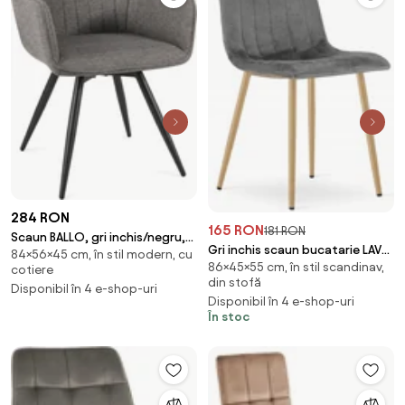
284 RON
165 RON
181 RON
Scaun BALLO, gri inchis/negru,
Gri inchis scaun bucatarie LAVA
84×56×45 cm, în stil modern, cu
stofa clasica/metal, 56x45x84
86×45×55 cm, în stil scandinav,
din catifea
cotiere
cm
din stofă
Disponibil în 4 e-shop-uri
Disponibil în 4 e-shop-uri
În stoc