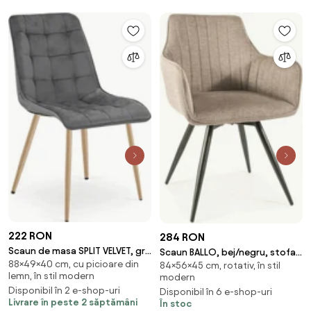
222 RON
284 RON
Scaun de masa SPLIT VELVET, gri
Scaun BALLO, bej/negru, stofa
88×49×40 cm, cu picioare din
inchis
84×56×45 cm, rotativ, în stil
clasica/metal, 56x45x84 cm
lemn, în stil modern
modern
Disponibil în 2 e-shop-uri
Disponibil în 6 e-shop-uri
Livrare în peste 2 săptămâni
În stoc