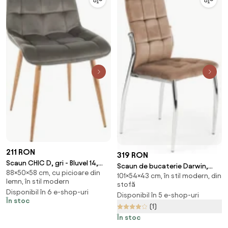
211 RON
319 RON
Scaun CHIC D, gri - Bluvel 14,
Scaun de bucaterie Darwin,
88×50×58 cm, cu picioare din
stofa catifelata/metal,
101×54×43 cm, în stil modern, din
bej/argintiu
lemn, în stil modern
50x58x88 cm
stofă
Disponibil în 6 e-shop-uri
Disponibil în 5 e-shop-uri
În stoc
(1)
În stoc