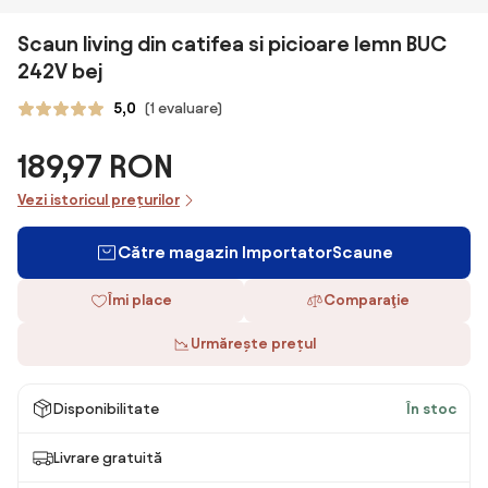
Scaun living din catifea si picioare lemn BUC
242V bej
5,0
(1 evaluare)
189,97 RON
Vezi istoricul prețurilor
Către magazin ImportatorScaune
Îmi place
Comparaţie
Urmărește prețul
Disponibilitate
În stoc
Livrare gratuită