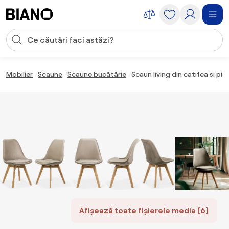
Sari peste navigare, accesează conținutul
Introducerea căutării
Sari peste conținut, mergi la subsol
Mobilier
Scaune
Scaune bucătărie
Scaun living din catifea si pi
Afișează toate fișierele media (6)