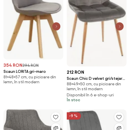
354 RON
394 RON
Scaun LORITA gri-maro
212 RON
81×48×57 cm, cu picioare din
Scaun Chic D velvet gri/stejar
lemn, în stil modern
88×49×50 cm, cu picioare din
Blu14
lemn, în stil modern
Disponibil în 6 e-shop-uri
În stoc
-9 %