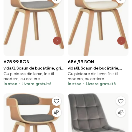
675,99 RON
686,99 RON
vidaXL Scaun de bucătărie, gri
vidaXL Scaun de bucătărie,
Cu picioare din lemn, în stil
Cu picioare din lemn, în stil
taupe, lemn curbat și material
crem, piele ecologică și lemn
modern, cu cotiere
modern, cu cotiere
textil
curbat
În stoc
Livrare gratuită
În stoc
Livrare gratuită