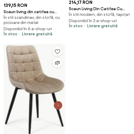
214,17 RON
139,15 RON
Scaun Living Din Catifea Cu
Scaun living din catifea cu
În stil modern, din stofă, tapițat
Picioare Negre BUC 207 bej
În stil scandinav, din stofă, cu
picioare metalice BUC 211 bej
Disponibil în 3 e-shop-uri
picioare din metal
În stoc
Livrare gratuită
Disponibil în 6 e-shop-uri
În stoc
Livrare gratuită