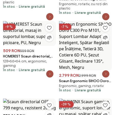
plastic
reclinare 135°
Ergonomic, rotativ, cu roți din
piele ecologică cu suport
În stoc
Livrare gratuită
plastic
picioare și baza metalica OFF
În stoc
Livrare gratuită
950
-9 %
-7 %
509 RON
559 RON
HOMEREST Scaun directorial,
128×66×64 cm, ergonomic,
masaj in suportul lombar,
gaming
suport picioare, PU, Negru
În stoc
Livrare gratuită
2.799 RON
2.999 RON
Scaun Ergonomic SIHOO Doro
Ergonomic, gaming, rotativ
C300 Pro M101, Suport Lombar
În stoc
Livrare gratuită
Adaptiv Inteligent, Spătar
Reglabil pe Înălțime, Tetieră 3D,
Cotiere 6D PU, Șezut Glisant,
-39 %
Reclinare 135°, Mesh, Negru