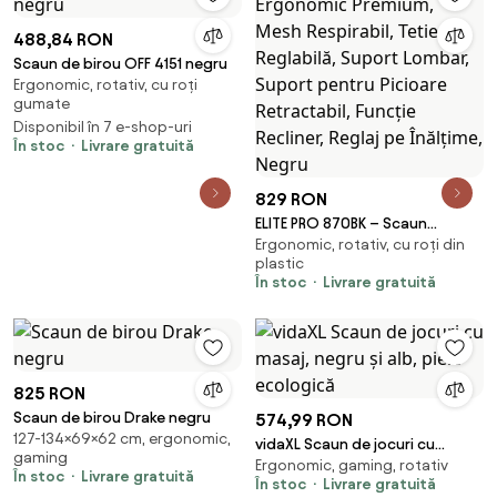
488,84 RON
Scaun de birou OFF 4151 negru
Ergonomic, rotativ, cu roți
gumate
Disponibil în 7 e-shop-uri
În stoc
Livrare gratuită
829 RON
ELITE PRO 870BK – Scaun
Ergonomic, rotativ, cu roți din
Ergonomic Premium, Mesh
plastic
Respirabil, Tetieră Reglabilă,
În stoc
Livrare gratuită
Suport Lombar, Suport pentru
Picioare Retractabil, Funcție
Recliner, Reglaj pe Înălțime,
Negru
825 RON
Scaun de birou Drake negru
574,99 RON
127-134×69×62 cm, ergonomic,
vidaXL Scaun de jocuri cu
gaming
Ergonomic, gaming, rotativ
masaj, negru și alb, piele
În stoc
Livrare gratuită
În stoc
Livrare gratuită
ecologică