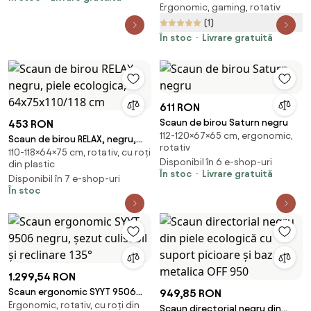
Ergonomic, gaming, rotativ
bandă LED RGB, masaj în perna
lombară, suport picioare,
(1)
Negru/Galben
În stoc
Livrare gratuită
611 RON
Scaun de birou Saturn negru
453 RON
112-120×67×65 cm, ergonomic,
Scaun de birou RELAX, negru,
rotativ
110-118×64×75 cm, rotativ, cu roți
piele ecologica, 64x75x110/118
Disponibil în 6 e-shop-uri
din plastic
cm
În stoc
Livrare gratuită
Disponibil în 7 e-shop-uri
În stoc
1.299,54 RON
Scaun ergonomic SYYT 9506
949,85 RON
Ergonomic, rotativ, cu roți din
negru, șezut culisabil și
Scaun directorial negru din