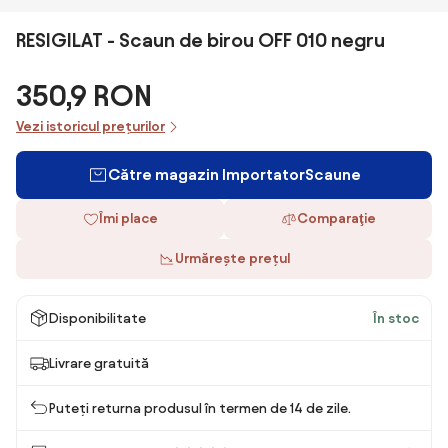
RESIGILAT - Scaun de birou OFF 010 negru
350,9 RON
Vezi istoricul prețurilor
Către magazin ImportatorScaune
Îmi place
Comparaţie
Urmărește prețul
Disponibilitate
În stoc
Livrare gratuită
Puteți returna produsul în termen de 14 de zile.