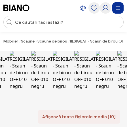
Sari peste navigare, accesează conținutul
Introducerea căutării
Sari peste conținut, mergi la subsol
Mobilier
Scaune
Scaune de birou
RESIGILAT - Scaun de birou OFF
Afișează toate fișierele media (10)