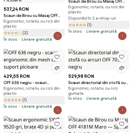
Scaun de Birou cu Masaj OFF
Ergonomic, rotativ, cu roți din
936 Negru
537,24 RON
plastic
Scaun de Birou cu Masaj OFF
Disponibil în 2 e-shop-uri
Ergonomic, rotativ, cu roți din
4181M Negru — Spătar
(1)
plastic
Rabatabil și Suport Picioare
În stoc
Livrare gratuită
(2)
În stoc
Livrare gratuită
429,55 RON
529,98 RON
OFF 636 negru - scaun
Scaun directorial din stofă cu
Ergonomic, rotativ, cu roți din
Ergonomic, rotativ, cu roți
ergonomic din mesh cu suport
arcuri OFF 709 negru
plastic
gumate
picioare
În stoc
Livrare gratuită
(1)
În stoc
Livrare gratuită