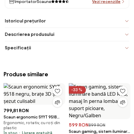
ImportatorScaune
Vezi recenziile
Istoricul prețurilor
Descrierea produsului
Specificații
Produse similare
-33 %
799,81 RON
Scaun ergonomic SYYT 9518
Ergonomic, rotativ, cu roți din
negru, brațe 3D și șezut
599 RON
899 RON
plastic
culisabil
Scaun gaming, sistem iluminare
În stoc
Livrare gratuită