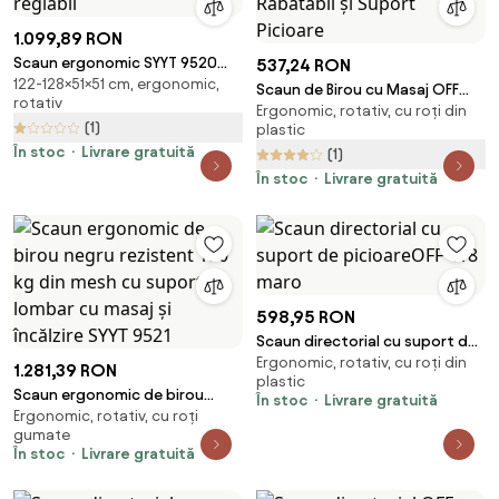
1.099,89 RON
Scaun ergonomic SYYT 9520
537,24 RON
122-128×51×51 cm, ergonomic,
gri, brațe 4D și șezut reglabil
Scaun de Birou cu Masaj OFF
rotativ
Ergonomic, rotativ, cu roți din
4181M Maro — Spătar Rabatabil
(1)
plastic
și Suport Picioare
În stoc
Livrare gratuită
(1)
În stoc
Livrare gratuită
598,95 RON
Scaun directorial cu suport de
Ergonomic, rotativ, cu roți din
picioareOFF 418 maro
1.281,39 RON
plastic
Scaun ergonomic de birou
În stoc
Livrare gratuită
Ergonomic, rotativ, cu roți
negru rezistent 150 kg din mesh
gumate
cu suport lombar cu masaj și
În stoc
Livrare gratuită
încălzire SYYT 9521