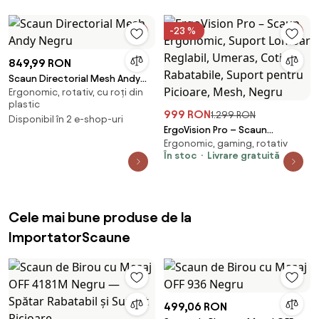
-23 %
849,99 RON
Scaun Directorial Mesh Andy
Ergonomic, rotativ, cu roți din
Negru
plastic
999 RON
1.299 RON
Disponibil în 2 e-shop-uri
ErgoVision Pro – Scaun
Ergonomic, gaming, rotativ
Ergonomic, Suport Lombar
În stoc
Livrare gratuită
Reglabil, Umeras, Cotiere
Rabatabile, Suport pentru
Picioare, Mesh, Negru
Cele mai bune produse de la
ImportatorScaune
499,06 RON