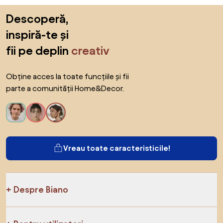
Sari peste subsol, revino la începutul paginii
Descoperă,
inspiră-te și
fii pe deplin
creativ
Obține acces la toate funcțiile și fii
parte a comunității Home&Decor.
Vreau toate caracteristicile!
Despre Biano