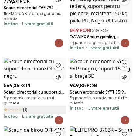
779,24 RON
Scaun directorial OFF 799
116-124×66×57 cm, ergonomic,
negru, rezistent 200 kg
rotativ
În stoc
Livrare gratuită
849 RON
1.389 RON
DOWINX Scaun gaming,
Ergonomic, gaming, rotativ
ergonomic, suport lombar cu
În stoc
Livrare gratuită
masaj, spătar rabatabil,
tetieră, suport pentru picioare,
rezistent 150 kg, piele PU,
Negru/Albastru
549,34 RON
949,85 RON
Scaun directorial cu suport de
Scaun ergonomic SYYT 9519
Ergonomic, rotativ, cu roți
Ergonomic, rotativ, cu roți din
picioare OFF 411 negru
negru, suport 150 kg și brațe
gumate
plastic
3D
În stoc
Livrare gratuită
(1)
În stoc
Livrare gratuită