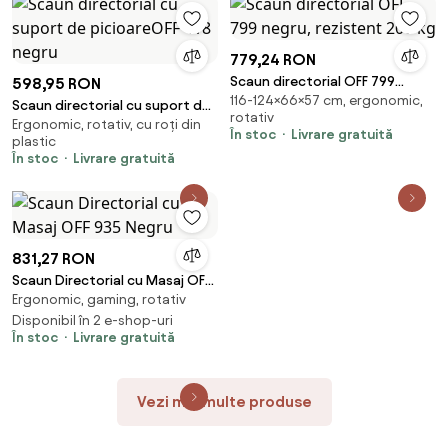
779,24 RON
Scaun directorial OFF 799
598,95 RON
116-124×66×57 cm, ergonomic,
negru, rezistent 200 kg
Scaun directorial cu suport de
rotativ
Ergonomic, rotativ, cu roți din
picioareOFF 418 negru
În stoc
Livrare gratuită
plastic
În stoc
Livrare gratuită
831,27 RON
Scaun Directorial cu Masaj OFF
Ergonomic, gaming, rotativ
935 Negru
Disponibil în 2 e-shop-uri
În stoc
Livrare gratuită
Vezi mai multe produse