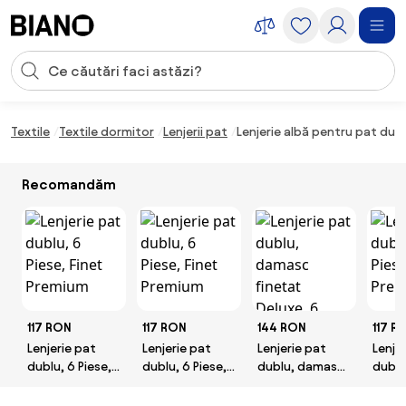
Sari peste navigare, accesează conținutul
Introducerea căutării
Sari peste conținut, mergi la subsol
Textile
Textile dormitor
Lenjerii pat
Lenjerie albă pentru pat dub
Recomandăm
117 RON
117 RON
144 RON
117 R
Lenjerie pat
Lenjerie pat
Lenjerie pat
Lenje
dublu, 6 Piese,
dublu, 6 Piese,
dublu, damasc
dublu
Finet Premium
Finet Premium
finetat Deluxe,
Finet
6 piese,