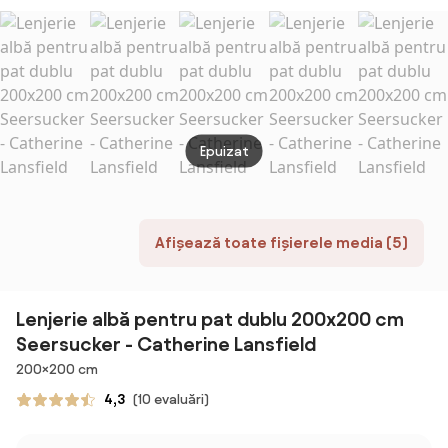
cearceaf pat
cu elastic -
Negru
Epuizat
Afișează toate fișierele media (5)
Lenjerie albă pentru pat dublu 200x200 cm
Seersucker - Catherine Lansfield
Dimensiuni
200×200 cm
4,3
(10 evaluări)