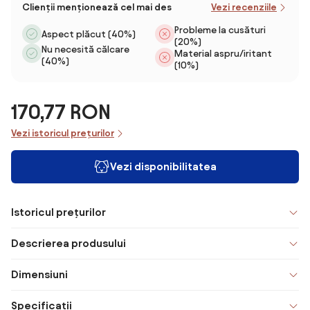
Clienții menționează cel mai des
Vezi recenziile
Probleme la cusături
Aspect plăcut (40%)
(20%)
Nu necesită călcare
Material aspru/iritant
(40%)
(10%)
170,77 RON
Vezi istoricul prețurilor
Vezi disponibilitatea
Istoricul prețurilor
Descrierea produsului
Dimensiuni
Specificații