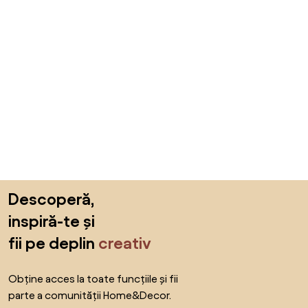
Sari peste subsol, revino la începutul paginii
Descoperă,
inspiră-te și
fii pe deplin
creativ
Obține acces la toate funcțiile și fii
parte a comunității Home&Decor.