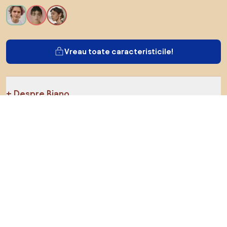
Vreau toate caracteristicile!
Despre Biano
Pentru utilizatori
Pentru magazine
Asigură-te că explorezi
Produse
Inspirații
AI designer