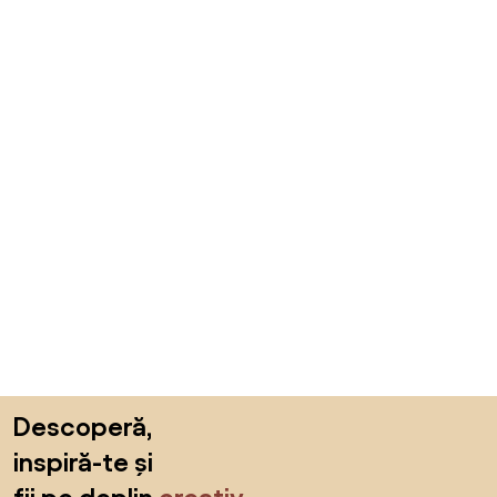
Sari peste subsol, revino la începutul paginii
Descoperă,
inspiră-te și