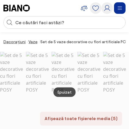
Sari peste navigare, accesează conținutul
Introducerea căutării
Sari peste conținut, mergi la subsol
Decorațiuni
Vaze
Set de 5 vaze decorative cu flori artificiale POS
Epuizat
Afișează toate fișierele media (5)