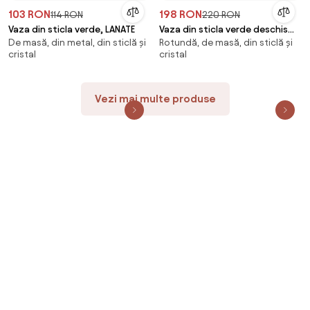
103 RON
198 RON
114 RON
220 RON
Vaza din sticla verde, LANATE
Vaza din sticla verde deschis
De masă, din metal, din sticlă și
Rotundă, de masă, din sticlă și
FIEN
cristal
cristal
Vezi mai multe produse