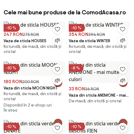
Cele mai bune produse de la ComodAcasa.ro
-10 %
-10 %
247 RON
354 RON
275 RON
394 RON
Vaza de sticla HOUSES
Vaza de sticla WINTER
Rotundă, de masă, din sticlă și
Rotundă, de masă, din sticlă și
cristal
cristal
-10 %
-8 %
180 RON
200 RON
Vaza din sticla MOON NIGHT
33 RON
36 RON
Rotundă, de masă, din sticlă și
Vaza din sticla ANEMONE - mai
cristal
De masă, din sticlă și cristal
multe culori
Disponibil în 2 e-shop-uri
În stoc
-10 %
-10 %