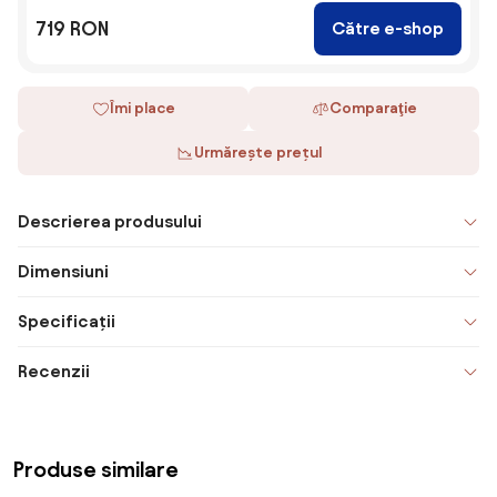
719 RON
Către e-shop
Îmi place
Comparaţie
Urmărește prețul
Descrierea produsului
Dimensiuni
Specificații
Recenzii
Produse similare