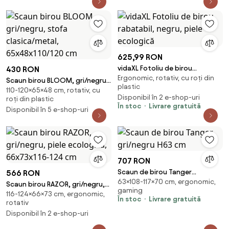
625,99 RON
vidaXL Fotoliu de birou
430 RON
Ergonomic, rotativ, cu roți din
rabatabil, negru, piele
Scaun birou BLOOM, gri/negru,
plastic
ecologică
110-120×65×48 cm, rotativ, cu
stofa clasica/metal,
Disponibil în 2 e-shop-uri
roți din plastic
65x48x110/120 cm
În stoc
Livrare gratuită
Disponibil în 5 e-shop-uri
707 RON
Scaun de birou Tanger
566 RON
63×108-117×70 cm, ergonomic,
gri/negru H63 cm
Scaun birou RAZOR, gri/negru,
gaming
116-124×66×73 cm, ergonomic,
piele ecologica, 66x73x116-124
În stoc
Livrare gratuită
rotativ
cm
Disponibil în 2 e-shop-uri