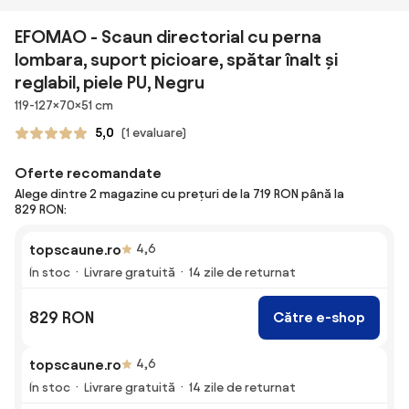
EFOMAO - Scaun directorial cu perna
lombara, suport picioare, spătar înalt și
reglabil, piele PU, Negru
Dimensiuni
119-127×70×51 cm
5,0
(1 evaluare)
Oferte recomandate
Alege dintre 2 magazine cu prețuri de la 719 RON până la
829 RON:
topscaune.ro
4,6
În stoc
Livrare gratuită
14 zile de returnat
829 RON
Către e-shop
topscaune.ro
4,6
În stoc
Livrare gratuită
14 zile de returnat