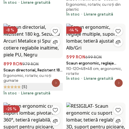
În stoc
Livrare gratuită
Spătar ajustabil pe inaltime,
Ergonomic, rotativ, cu roți din
Directorial Premium, Tapițerie
cotiere 3D, tetiera 3D, suport
plastic
din Piele PU Calitativă, Furnir
În stoc
Livrare gratuită
pentru picioare, umeras,
Curbat Finisaj Nuc, Funcție de
pivotant, Mesh, Gri
Înclinare și Reglaj pe Înălțime
Bază din Aluminiu, Negru
-8 %
-14 %
599 RON
699 RON
Scaun ergonomic, reglaje
899 RON
979 RON
110-120×48×48 cm, ergonomic,
multiple, suport lombar, tetieră
Scaun directorial, Rezistent 180
rotativ
ajustabilă, Alb/Gri
Ergonomic, rotativ, cu roți
kg, Sezut cu Arcuri Metalice și
În stoc
Livrare gratuită
gumate
Spumă, cotiere reglabile
(5)
inaltime, piele PU, Negru
În stoc
Livrare gratuită
-25 %