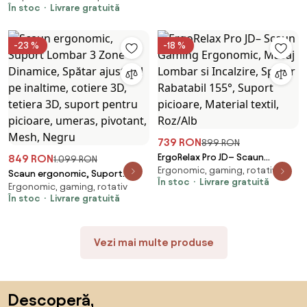
În stoc
Livrare gratuită
pivotant, suport picioare, Gri
-23 %
-18 %
739 RON
899 RON
ErgoRelax Pro JD– Scaun
849 RON
1.099 RON
Ergonomic, gaming, rotativ
Gaming Ergonomic, Masaj
Scaun ergonomic, Suport
În stoc
Livrare gratuită
Lombar si Incalzire, Spătar
Ergonomic, gaming, rotativ
Lombar 3 Zone Dinamice,
În stoc
Livrare gratuită
Rabatabil 155°, Suport picioare,
Spătar ajustabil pe inaltime,
Material textil, Roz/Alb
cotiere 3D, tetiera 3D, suport
pentru picioare, umeras,
Vezi mai multe produse
pivotant, Mesh, Negru
Sari peste subsol, revino la începutul paginii
Descoperă,