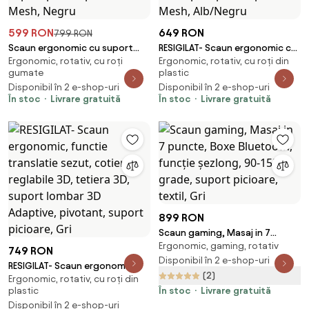
599 RON
649 RON
799 RON
Scaun ergonomic cu suport
RESIGILAT- Scaun ergonomic cu
Ergonomic, rotativ, cu roți
Ergonomic, rotativ, cu roți din
lombar, pivotant 360°, tetieră
suport lombar, tetieră reglabilă
gumate
plastic
reglabilă, suport pentru
3D, suport pentru picioare,
Disponibil în 2 e-shop-uri
Disponibil în 2 e-shop-uri
picioare, Mesh, Negru
Mesh, Alb/Negru
În stoc
Livrare gratuită
În stoc
Livrare gratuită
899 RON
Scaun gaming, Masaj in 7
Ergonomic, gaming, rotativ
puncte, Boxe Bluetooth,
749 RON
funcție șezlong, 90-155 grade,
Disponibil în 2 e-shop-uri
RESIGILAT- Scaun ergonomic,
suport picioare, textil, Gri
(2)
Ergonomic, rotativ, cu roți din
functie translatie sezut,
plastic
În stoc
Livrare gratuită
cotiere reglabile 3D, tetiera 3D,
Disponibil în 2 e-shop-uri
suport lombar 3D Adaptive,