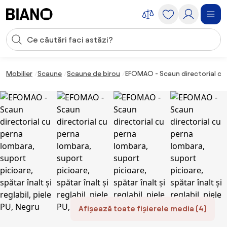
Sari peste navigare, accesează conținutul
Introducerea căutării
Sari peste conținut, mergi la subsol
Mobilier
Scaune
Scaune de birou
EFOMAO - Scaun directorial cu p
Afișează toate fișierele media (4)