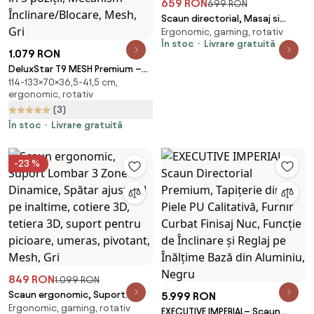
659 RON
699 RON
Scaun directorial, Masaj si
Ergonomic, gaming, rotativ
Incalzire in 7 puncte, spatar
În stoc
Livrare gratuită
rabatabil, suport pentru
1.079 RON
picioare, material textil
DeluxStar T9 MESH Premium –
premium, Bej
114-133×70×36,5-41,5 cm,
Scaun Ergonomic, Cotiere 6D,
ergonomic, rotativ
Suport Lombar Adaptiv, Spătar
(3)
Reglabil pe Înaltime în 5 poziții,
Mecanism Înclinare/Blocare,
În stoc
Livrare gratuită
Mesh, Gri
-23 %
849 RON
1.099 RON
Scaun ergonomic, Suport
5.999 RON
Ergonomic, gaming, rotativ
Lombar 3 Zone Dinamice,
EXECUTIVE IMPERIAL– Scaun