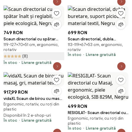
749 RON
699 RON
Scaun directorial cu spătar
Scaun directorial, dubla
119-127×70×51 cm, ergonomic,
113-119×67×53 cm, ergonomic,
înalt și reglabil, piele ecologică,
buretare, suport picioare,
rotativ
rotativ
Negru
material textil, Negru
În stoc
Livrare gratuită
(8)
În stoc
Livrare gratuită
917,99 RON
vidaXL Scaun de birou cu masaj,
Ergonomic, rotativ, cu roți din
gri, material textil
499 RON
plastic
RESIGILAT- Scaun directorial cu
Disponibil în 2 e-shop-uri
Ergonomic, rotativ, cu roți din
Masaj, ergonomic, piele
În stoc
Livrare gratuită
plastic
ecologică, SIB 829M, Negru
În stoc
Livrare gratuită