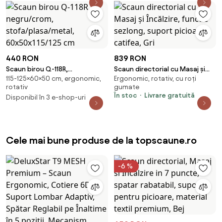
440 RON
839 RON
Scaun birou Q-118R,
Scaun directorial cu Masaj și
115-125×60×50 cm, ergonomic,
Ergonomic, rotativ, cu roți
negru/crom,
Încălzire, functie sezlong,
rotativ
gumate
stofa/plasa/metal,
suport picioare, catifea, Gri
În stoc
Livrare gratuită
Disponibil în 3 e-shop-uri
60x50x115/125 cm
Cele mai bune produse de la topscaune.ro
-6 %