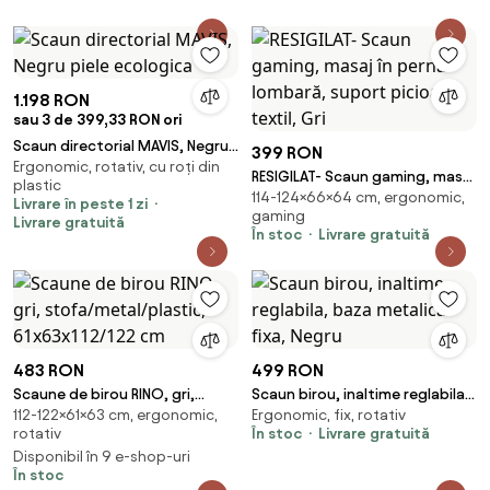
1.198 RON
sau 3 de 399,33 RON ori
Scaun directorial MAVIS, Negru
399 RON
Ergonomic, rotativ, cu roți din
piele ecologica
RESIGILAT- Scaun gaming, masaj
plastic
114-124×66×64 cm, ergonomic,
în perna lombară, suport
Livrare în peste 1 zi
gaming
picioare, textil, Gri
Livrare gratuită
În stoc
Livrare gratuită
483 RON
499 RON
Scaune de birou RINO, gri,
Scaun birou, inaltime reglabila,
112-122×61×63 cm, ergonomic,
Ergonomic, fix, rotativ
stofa/metal/plastic,
baza metalica fixa, Negru
rotativ
În stoc
Livrare gratuită
61x63x112/122 cm
Disponibil în 9 e-shop-uri
În stoc