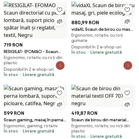
880,99 RON
vidaXL Scaun de birou cu masaj,
Ergonomic, rotativ, cu roți
gri, piele ecologică
gumate
719 RON
Disponibil în 2 e-shop-uri
RESIGILAT- EFOMAO - Scaun
În stoc
Livrare gratuită
Ergonomic, rotativ, cu roți din
directorial cu pernă lombară,
plastic
suport picioare, spătar înalt și
Disponibil în 2 e-shop-uri
reglabil, textil, Negru
În stoc
Livrare gratuită
599 RON
419,87 RON
Scaun gaming, masaj în perna
Scaun de birou din material
Ergonomic, gaming, rotativ
Ergonomic, rotativ, cu roți din
lombară, suport picioare,
textil OFF 707 negru
În stoc
Livrare gratuită
plastic
catifea, Negru
În stoc
Livrare gratuită