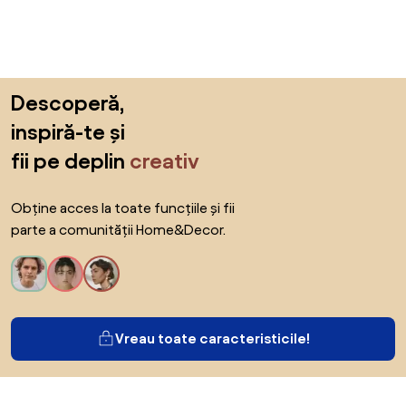
Sari peste subsol, revino la începutul paginii
Descoperă,
inspiră-te și
fii pe deplin
creativ
Obține acces la toate funcțiile și fii
parte a comunității Home&Decor.
Vreau toate caracteristicile!