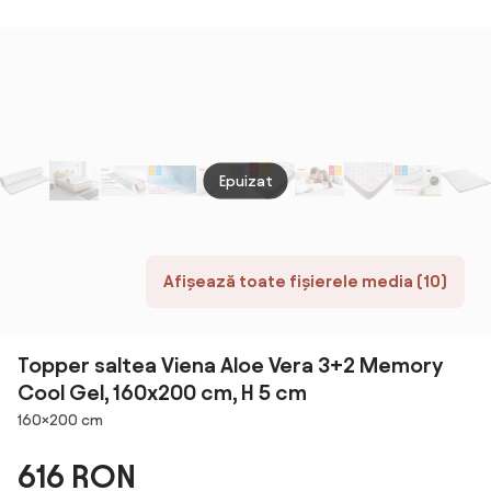
40D infuzata
saltea cu
cu gel, husa
fermoar Alba
moale
90 x 200 cm
detasabila,
suport
confortabil
pentru corp si
reducere a
Epuizat
presiunii, Alb
Afișează toate fișierele media (10)
Topper saltea Viena Aloe Vera 3+2 Memory
Cool Gel, 160x200 cm, H 5 cm
Dimensiuni
160×200 cm
616 RON