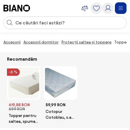
Sari peste navigare, accesează conținutul
Introducerea căutării
Sari peste conținut, mergi la subsol
Accesorii
Accesorii dormitor
Protecții saltea și toppere
Topper 
Recomandăm
-6 %
619,88 RON
59,99 RON
659 RON
Cotopur
Topper pentru
Cotoblau, s.a
saltea, spuma
Protecţie
cu memorie
elastică pentru