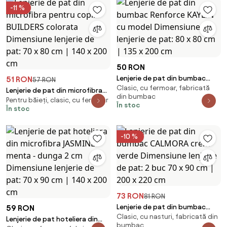
-11 %
50 RON
Lenjerie de pat din bumbac
51 RON
57 RON
Clasic, cu fermoar, fabricată
Renforce KAYLIN cu model
Lenjerie de pat din microfibra
din bumbac
Dimensiune lenjerie de pat: 80 x
Pentru băieți, clasic, cu fermoar
pentru copii BUILDERS colorata
În stoc
În stoc
80 cm | 135 x 200 cm
Dimensiune lenjerie de pat: 70 x
80 cm | 140 x 200 cm
-10 %
73 RON
81 RON
Lenjerie de pat din bumbac
59 RON
Clasic, cu nasturi, fabricată din
CALMORA crem verde
Lenjerie de pat hoteliera din
bumbac