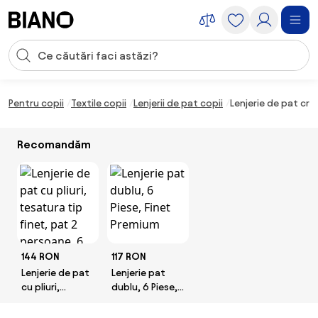
Sari peste navigare, accesează conținutul
Introducerea căutării
Sari peste conținut, mergi la subsol
Pentru copii
Textile copii
Lenjerii de pat copii
Lenjerie de pat cr
Recomandăm
144 RON
117 RON
Lenjerie de pat
Lenjerie pat
cu pliuri,
dublu, 6 Piese,
tesatura tip
Finet Premium
finet, pat 2