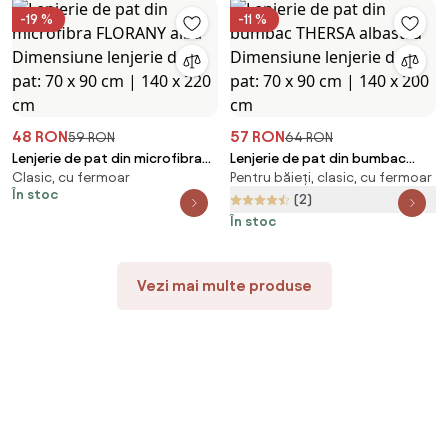
-19 %
-11 %
48 RON
57 RON
59 RON
64 RON
Lenjerie de pat din microfibra
Lenjerie de pat din bumbac
Clasic, cu fermoar
Pentru băieți, clasic, cu fermoar
FLORANY albă Dimensiune
THERSA albastru Dimensiune
În stoc
lenjerie de pat: 70 x 90 cm | 140
lenjerie de pat: 70 x 90 cm | 140
(2)
x 220 cm
x 200 cm
În stoc
Vezi mai multe produse