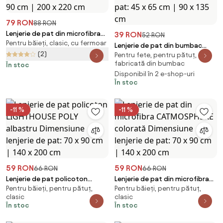
79 RON
88 RON
Lenjerie de pat din microfibra
39 RON
52 RON
Pentru băieți, clasic, cu fermoar
HENRIETTA colorata Dimensiune
Lenjerie de pat din bumbac
lenjerie de pat: 2 buc 70 x 90
(2)
Pentru fete, pentru pătuț,
pentru patut Renforce LOVITA
cm | 200 x 220 cm
fabricată din bumbac
În stoc
roz Dimensiune lenjerie de pat:
Disponibil în 2 e-shop-uri
45 x 65 cm | 90 x 135 cm
În stoc
-11 %
-11 %
59 RON
59 RON
66 RON
66 RON
Lenjerie de pat policoton
Lenjerie de pat din microfibra
Pentru băieți, pentru pătuț,
Pentru băieți, pentru pătuț,
LIGHTHOUSE POLY albastru
CATMOSPHERE colorată
clasic
clasic
Dimensiune lenjerie de pat: 70 x
Dimensiune lenjerie de pat: 70 x
În stoc
În stoc
90 cm | 140 x 200 cm
90 cm | 140 x 200 cm