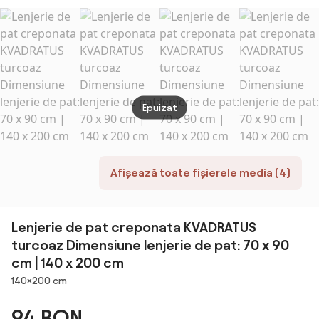
persoane, 6
piese -Alb
Epuizat
Afișează toate fișierele media (4)
Lenjerie de pat creponata KVADRATUS
turcoaz Dimensiune lenjerie de pat: 70 x 90
cm | 140 x 200 cm
Dimensiuni
140×200 cm
94 RON