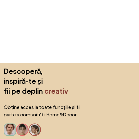
Sari peste subsol, revino la începutul paginii
Descoperă,
inspiră-te și
fii pe deplin
creativ
Obține acces la toate funcțiile și fii
parte a comunității Home&Decor.