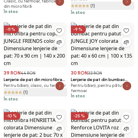
Dimensiune lenjerie de pat: 2
Clasic, cu fermoar, fabricată
microfibra JASMINE menta -
(1)
din microfibră
buc 70 x 90 cm | 200 x 220 cm
dunga 2 cm Dimensiune lenjerie
În stoc
În stoc
de pat: 70 x 90 cm | 140 x 200
cm
-11 %
-9 %
39 RON
30 RON
44 RON
33 RON
Lenjerie de pat din microfibra
Lenjerie de pat din bumbac
Pentru băieți, clasic, cu fermoar
Pentru băieți, pentru pătuț, cu
pentru copii JUNGLE FRIENDS
pentru patut JUNGLE JOY
fermoar
colorat Dimensiune lenjerie de
colorata Dimensiune lenjerie de
(1)
În stoc
pat: 70 x 90 cm | 140 x 200 cm
pat: 40 x 60 cm | 100 x 135 cm
În stoc
-10 %
-25 %