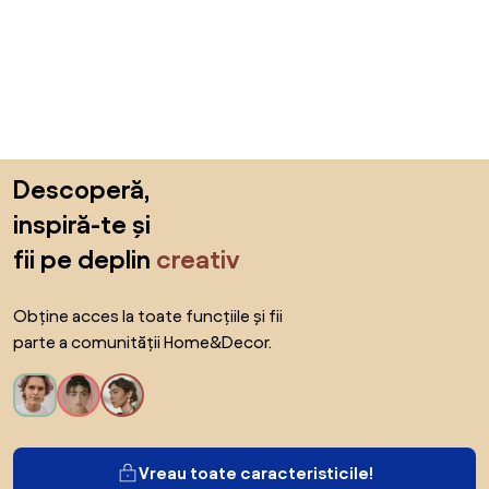
Sari peste subsol, revino la începutul paginii
Descoperă,
inspiră-te și
fii pe deplin
creativ
Obține acces la toate funcțiile și fii
parte a comunității Home&Decor.
Vreau toate caracteristicile!