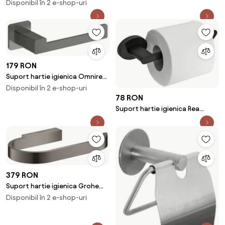
aparatoare Grohe Selection
Disponibil în 2 e-shop-uri
antracit periat Hard Graphite
179 RON
Suport hartie igienica Omnires
Nelson grafit
Disponibil în 2 e-shop-uri
78 RON
Suport hartie igienica Rea
322186 finisaj negru mat
379 RON
Suport hartie igienica Grohe
Selection antracit lucios Hard
Disponibil în 2 e-shop-uri
Graphite