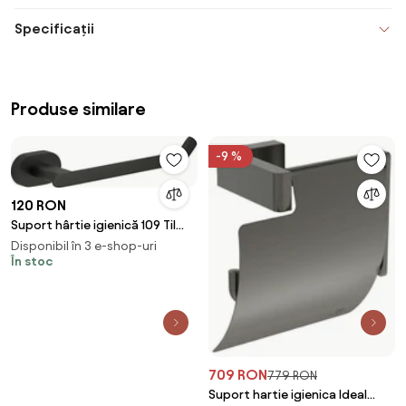
Specificații
Produse similare
-9 %
120 RON
Suport hârtie igienică 109 Til
Black
Disponibil în 3 e-shop-uri
În stoc
709 RON
779 RON
Suport hartie igienica Ideal