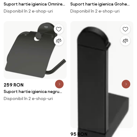
Suport hartie igienica Omnires
Suport hartie igienica Grohe
Modern Project nichel
Selection antracit periat Hard
Disponibil în 2 e-shop-uri
Disponibil în 2 e-shop-uri
Graphite
259 RON
Suport hartie igienica negru
mat cu aparatoare Grohe
Disponibil în 2 e-shop-uri
Essentials
95 RON