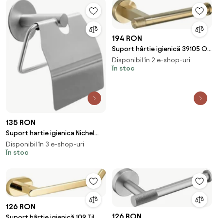
194 RON
Suport hârtie igienică 39105 ORI
Brush Gold
Disponibil în 2 e-shop-uri
În stoc
135 RON
Suport hartie igienica Nichel
Brush INOX 322219
Disponibil în 3 e-shop-uri
În stoc
126 RON
126 RON
Suport hârtie igienică 109 Til