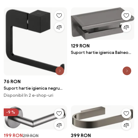
AddStoris
129 RON
Suport hartie igienica Balneo
Qarx cu raft Gun Metal mat
76 RON
Suport hartie igienica negru
Bisk Futura
Disponibil în 2 e-shop-uri
-9 %
199 RON
399 RON
219 RON