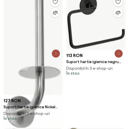
113 RON
Suport hartie igienica negru
322204
Disponibil în 3 e-shop-uri
În stoc
127 RON
Suport hartie igienica Nickel
brush INOX 322220
Disponibil în 3 e-shop-uri
În stoc