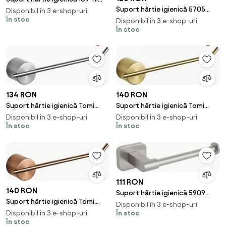
Gold
Suport hârtie igienică 5705
Disponibil în 3 e-shop-uri
În stoc
Galo Brush Nickel
Disponibil în 3 e-shop-uri
În stoc
134 RON
140 RON
Suport hârtie igienică Tomi
Suport hârtie igienică Tomi
5809 Brush Nickle
5809 Brush Gold
Disponibil în 3 e-shop-uri
Disponibil în 3 e-shop-uri
În stoc
În stoc
111 RON
140 RON
Suport hârtie igienică 5909
Suport hârtie igienică Tomi
Nico Brush Nickel
Disponibil în 3 e-shop-uri
5809 Brush Copper
În stoc
Disponibil în 3 e-shop-uri
În stoc