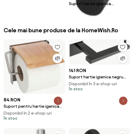
Suport hartie igienica
suplimentara negru Bisk Futura
Cele mai bune produse de la HomeWish.Ro
141 RON
Suport hartie igienica negru
mat 392599
Disponibil în 3 e-shop-uri
În stoc
84 RON
Suport pentru hartie igenica
din bambus 390227
Disponibil în 2 e-shop-uri
În stoc