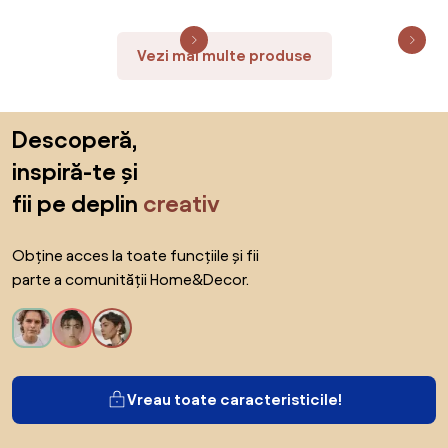
Vezi mai multe produse
Sari peste subsol, revino la începutul paginii
Descoperă,
inspiră-te și
fii pe deplin
creativ
Obține acces la toate funcțiile și fii
parte a comunității Home&Decor.
Vreau toate caracteristicile!