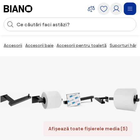
Sari peste navigare, accesează conținutul
Introducerea căutării
Sari peste conținut, mergi la subsol
Accesorii
Accesorii baie
Accesorii pentru toaletă
Suporturi hârti
Afișează toate fișierele media (5)