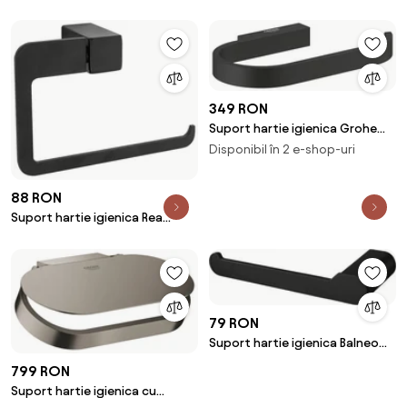
Standard Atelier Conca cu
protectie gri Magnetic Grey
349 RON
Suport hartie igienica Grohe
Selection negru mat Phantom
Disponibil în 2 e-shop-uri
Black
88 RON
Suport hartie igienica Rea
negru mat
79 RON
Suport hartie igienica Balneo
Qarx negru mat
799 RON
Suport hartie igienica cu