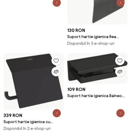
130 RON
Suport hartie igienica Rea
322219 cu protectie finisaj
Disponibil în 3 e-shop-uri
nichel periat
109 RON
Suport hartie igienica Balneo
Qarx cu raft negru mat
339 RON
Suport hartie igienica cu
protectie negru Hansgrohe
Disponibil în 2 e-shop-uri