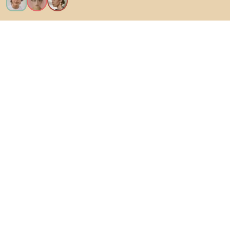
Vreau toate caracteristicile!
Despre Biano
Pentru utilizatori
Pentru magazine
Asigură-te că explorezi
Produse
Inspirații
AI designer