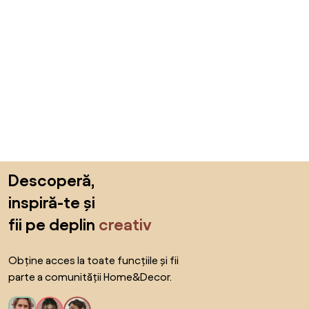
Sari peste subsol, revino la începutul paginii
Descoperă,
inspiră-te și
fii pe deplin
creativ
Obține acces la toate funcțiile și fii
parte a comunității Home&Decor.