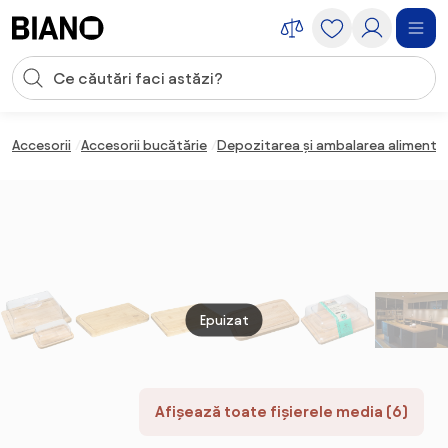
Sari peste navigare, accesează conținutul
Introducerea căutării
Sari peste conținut, mergi la subsol
Accesorii
Accesorii bucătărie
Depozitarea și ambalarea alimente
Epuizat
Afișează toate fișierele media (6)