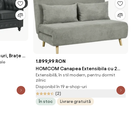
i, Brațe și
1.899,99 RON
ele
9 cm, Negru
HOMCOM Canapea Extensibila cu 2
Extensibilă, în stil modern, pentru dormit
Locuri, Gri | Aosom Romania
zilnic
Disponibil în 19 e-shop-uri
(2)
În stoc
Livrare gratuită