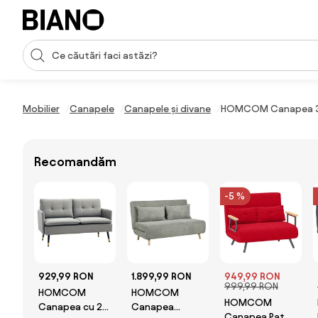
Sari peste navigare, accesează conținutul
Introducerea căutării
Sari peste conținut, mergi la subsol
Mobilier
Canapele
Canapele și divane
HOMCOM Canapea 3 Lo
Recomandăm
-5 %
929,99 RON
1.899,99 RON
949,99 RON
999,99 RON
HOMCOM
HOMCOM
HOMCOM
Canapea cu 2
Canapea
Canapea Pat