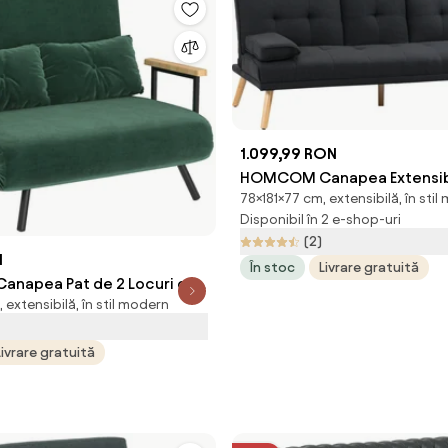
1.099,99 RON
HOMCOM Canapea Extensibi
78×181×77 cm, extensibilă, în sti
Locuri, 2 Brațe Detașabile ș
Disponibil în 2 e-shop-uri
pentru Pahare, 181x77x78 cm
(2)
antracit | Aosom Romania
N
În stoc
Livrare gratuită
napea Pat de 2 Locuri cu
 extensibilă, în stil modern
abil pe 5 Nivele, Canapea
ă cu 2 Perne, 102x73x81 cm,
Livrare gratuită
som Romania