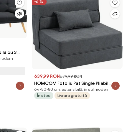
-6 %
lă cu 3
l modern
i Suport
, Gri
639,99 RON
679,99 RON
HOMCOM Fotoliu Pat Single Pliabil
64×80×80 cm, extensibilă, în stil modern
Modern, Fotoliu de Podea Compact
În stoc
Livrare gratuită
Convertibil în Șezlong și Saltea, Pat
pentru Living, Cameră de zi și Birou,
80x80x64 cm, Gri Închis | Aosom
Romania