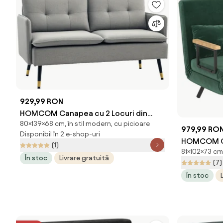
929,99 RON
HOMCOM Canapea cu 2 Locuri din
80×139×68 cm, în stil modern, cu picioare
Material Textil cu Perne Capitonate,
979,99 RO
Disponibil în 2 e-shop-uri
Canapea Modernă cu 2 Locuri cu
HOMCOM Ca
(1)
Picioare din Oțel 139x68x80cm, Gri |
81×102×73 cm,
Spătar Regl
În stoc
Livrare gratuită
Aosom Romania
(7)
Pat Pliabil
În stoc
Verde | Ao