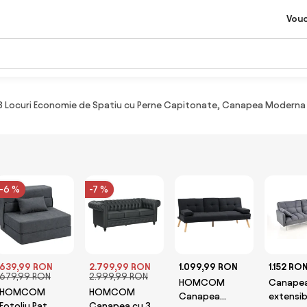
Vou
curi Economie de Spatiu cu Perne Capitonate, Canapea Moderna cu P
-6 %
-7 %
639,99 RON
2.799,99 RON
1.099,99 RON
1.152 RO
679,99 RON
2.999,99 RON
HOMCOM
Canape
HOMCOM
HOMCOM
Canapea
extensib
Fotoliu Pat
Canapea cu 3