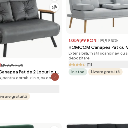
1.059,99 RON
1.199,99 RON
HOMCOM Canapea Pat cu 
Extensibilă, în stil scandinav, cu 
Rasturnata si Picioare din 
depozitare
Gri deschis | Aosom Romani
(11)
N
1.199,99 RON
napea Pat de 2 Locuri cu
În stoc
Livrare gratuită
n, pentru dormit zilnic, cu două
abil pe 5 Nivele și 2 Perne
l Capitonat, 102x73x81 cm,
 | Aosom Romania
Livrare gratuită