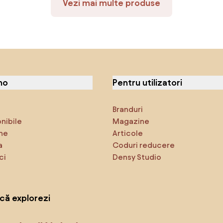
Vezi mai multe produse
no
Pentru utilizatori
Branduri
onibile
Magazine
ne
Articole
a
Coduri reducere
ci
Densy Studio
că explorezi