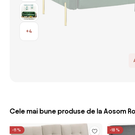
+4
Cele mai bune produse de la Aosom R
-11 %
-18 %