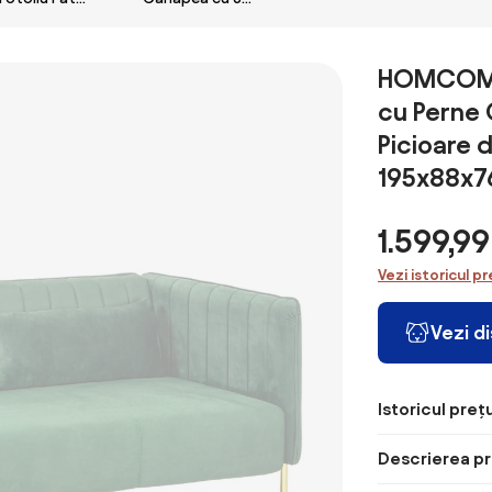
Extensibilă cu 3
Roberto 
Single Pliabil
Locuri, Brațe și
Locuri, 2 Brațe
H86 cm
Modern, Fotoliu
Tapițerie
Detașabile și
de Podea
Groasă,
Suport pentru
HOMCOM C
Compact
213x86x79 cm,
Pahare,
cu Perne
Convertibil în
Negru | Aosom
181x77x78 cm,
Șezlong și
Romania
Gri antracit |
Picioare d
Saltea, Pat
Aosom Romania
195x88x7
pentru Living,
Cameră de zi și
Birou,
1.599,9
80x80x64 cm,
Gri Închis |
Vezi istoricul pr
Aosom Romania
Vezi d
Istoricul prețu
Descrierea pr