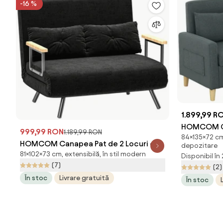
-16 %
1.899,99 R
HOMCOM Ca
999,99 RON
1.189,99 RON
84×135×72 cm,
Locuri, Bra
HOMCOM Canapea Pat de 2 Locuri cu
depozitare
Spațiu pen
81×102×73 cm, extensibilă, în stil modern
Spătar Reglabil pe 5 Nivele și 2 Perne
Disponibil în
cm, Gri | 
(7)
(2)
din Material Capitonat, 102x73x81 cm,
În stoc
Livrare gratuită
Negru | Aosom Romania
În stoc