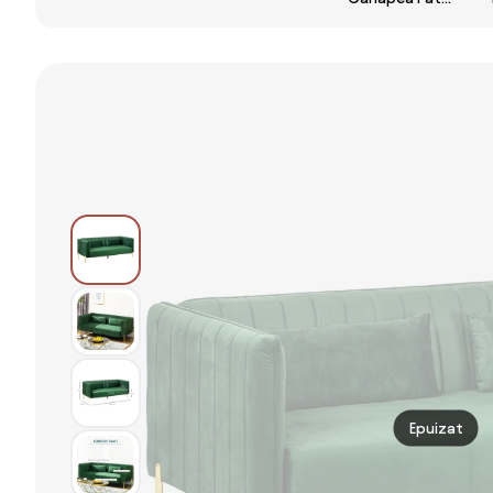
Locuri din
Extensibila cu 2
de 2 Locuri cu
Material Textil
Locuri, Gri |
Spătar Reglabil
cu Perne
Aosom Romania
pe 5 Nivele,
Capitonate,
Canapea Pat
Canapea
Pliabilă
Modernă cu 2
Matrimonială,
Locuri cu
102x73x81 cm,
Picioare din
Roșu | Aosom
Oțel
Romania
139x68x80cm,
Gri | Aosom
Romania
Epuizat