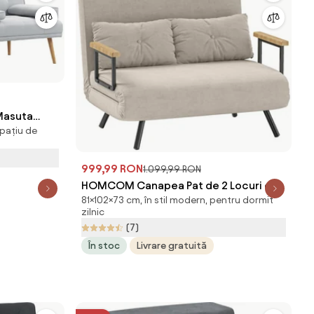
Masuta
spațiu de
Lemn Masiv
a
999,99 RON
1.099,99 RON
HOMCOM Canapea Pat de 2 Locuri cu
81×102×73 cm, în stil modern, pentru dormit
Spătar Reglabil pe 5 Nivele și 2 Perne
zilnic
din Material Capitonat, 102x73x81 cm,
(7)
Crem Alb | Aosom Romania
În stoc
Livrare gratuită