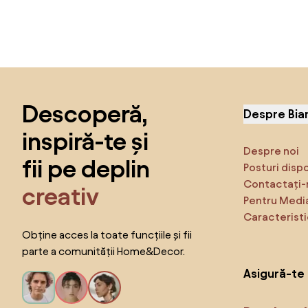
Sari peste subsol, revino la începutul paginii
Descoperă,
Despre Bia
inspiră-te și
Despre noi
fii pe deplin
Posturi disp
Contactați-
creativ
Pentru Medi
Caracteristi
Obține acces la toate funcțiile și fii
parte a comunității Home&Decor.
Asigură-te 