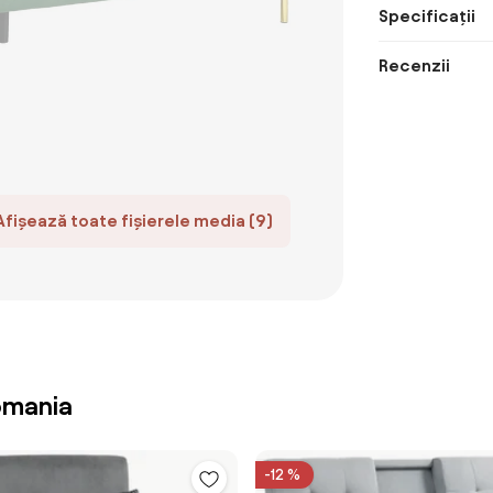
Specificații
Recenzii
Afișează toate fișierele media (9)
omania
-12 %