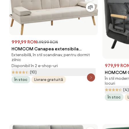
999,99 RON
1.119,99 RON
HOMCOM Canapea extensibila
Extensibilă, în stil scandinav, pentru dormit
extensibila cu 3 locuri in stil scandinav,
zilnic
cu 2 cotiere detasabile si tapiterie, bej
979,99 RO
Disponibil în 2 e-shop-uri
| Aosom Romania
(10)
HOMCOM Ca
În stil moder
Spătar Regl
În stoc
Livrare gratuită
locuri
din Materia
(4)
Gri Închis
În stoc