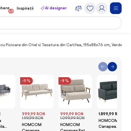
chere
AI designer
Inspirații
43
icioare din Otel si Tesatura din Catifea, 195x88x76 cm, Verde
-11 %
-9 %
N
999,99 RON
999,99 RON
1.899,99 RON
1.119,99 RON
1.099,99 RON
a
HOMCOM
HOMCOM
HOMCOM
ila
Canapea
Canapea
Canapea Pat