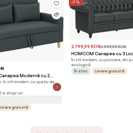
-7 %
2.799,99 RON
2.999,99 RON
HOMCOM Canapea cu 3 Locur
În stil modern, cu picioare, din pi
Tapițerie Groasă, 213x86x7
ecologică
| Aosom Romania
ON
În stoc
Livrare gratuită
napea Modernă cu 2
 în stil modern, cu spațiu de
țe, 2 Perne Detașabile și
tru Depozitare, 135x72x84
 2 e-shop-uri
Aosom Romania
Livrare gratuită