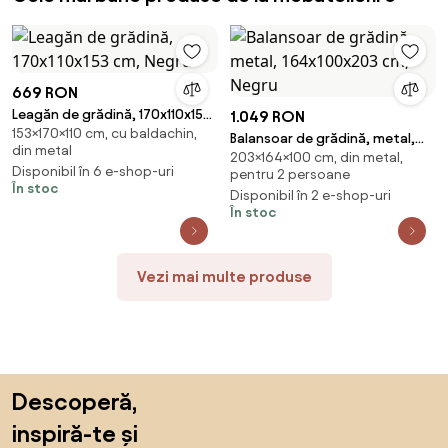
669 RON
Leagăn de grădină, 170x110x153
1.049 RON
153×170×110 cm, cu baldachin,
cm, Negru
Balansoar de grădină, metal,
din metal
203×164×100 cm, din metal,
164x100x203 cm, Negru
Disponibil în 6 e-shop-uri
pentru 2 persoane
În stoc
Disponibil în 2 e-shop-uri
În stoc
Vezi mai multe produse
Sari peste subsol, revino la începutul paginii
Descoperă,
inspiră-te și