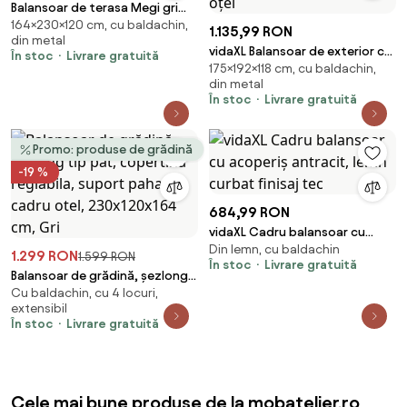
Balansoar de terasa Megi gri
164×230×120 cm, cu baldachin,
L230 cm
1.135,99 RON
din metal
vidaXL Balansoar de exterior cu
În stoc
Livrare gratuită
175×192×118 cm, cu baldachin,
copertină antracit 192x118x175
din metal
cm oțel
În stoc
Livrare gratuită
Promo: produse de grădină
-19 %
684,99 RON
vidaXL Cadru balansoar cu
Din lemn, cu baldachin
acoperiș antracit, lemn curbat
1.299 RON
1.599 RON
În stoc
Livrare gratuită
finisaj tec
Balansoar de grădină, șezlong
Cu baldachin, cu 4 locuri,
tip pat, copertina reglabila,
extensibil
suport pahare, cadru otel,
În stoc
Livrare gratuită
230x120x164 cm, Gri
Cele mai bune produse de la mobatelier.ro