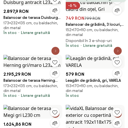
-6 %
2.897,9 RON
Balansoar de terasa Duisburg
749 RON
799 RON
173×232×135 cm, cu baldachin,
antracit L232 cm
Balansoar de grădină, 3 locuri,
din metal
152×170×110 cm, cu baldachin,
cu baldachin și cadru din oțel,
În stoc
Livrare gratuită
din metal
Gri
Disponibil în 3 e-shop-uri
În stoc
Livrare gratuită
2.195,29 RON
579 RON
Balansoar de terasa Herning
Leagăn de grădină, gri, VARELA
173×232×135 cm, cu baldachin,
153×170×110 cm, cu baldachin,
gri/maro L232 cm
din metal
din metal
În stoc
Livrare gratuită
În stoc
1.624,86 RON