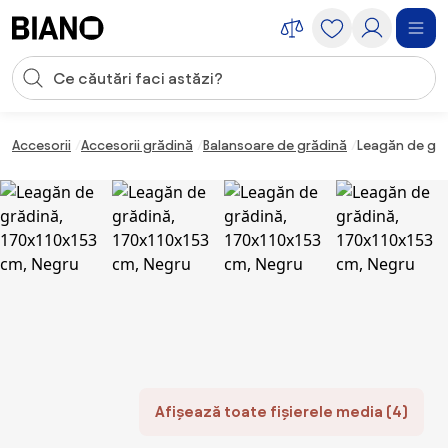
Sari peste navigare, accesează conținutul
Introducerea căutării
Sari peste conținut, mergi la subsol
Accesorii
Accesorii grădină
Balansoare de grădină
Leagăn de gră
Afișează toate fișierele media (4)