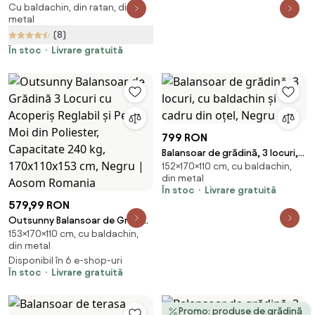
Cu baldachin, din ratan, din
Outsunny cu Copertina
metal
ajustabila,Leagăn de grădină
(8)
din ratan, cadru de otel |
Aosom Romania
În stoc
Livrare gratuită
799 RON
Balansoar de grădină, 3 locuri,
152×170×110 cm, cu baldachin,
cu baldachin și cadru din oțel,
din metal
Negru
În stoc
Livrare gratuită
579,99 RON
Outsunny Balansoar de Grădină
153×170×110 cm, cu baldachin,
3 Locuri cu Acoperiș Reglabil și
din metal
Perne Moi din Poliester,
Disponibil în 6 e-shop-uri
Capacitate 240 kg, 170x110x153
În stoc
Livrare gratuită
cm, Negru | Aosom Romania
Promo: produse de grădină