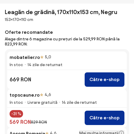
Leagăn de grădină, 170x110x153 cm, Negru
Dimensiuni
153×170×110 cm
Oferte recomandate
Alege dintre 6 magazine cu prețuri de la 529,99 RON până la
823,99 RON:
mobatelier.ro
5,0
În stoc
14 zile de returnat
669 RON
Către e-shop
topscaune.ro
4,6
În stoc
Livrare gratuită
14 zile de returnat
-31 %
Către e-shop
569 RON
829 RON
Mai multe informații
Aosom Romania
4,6