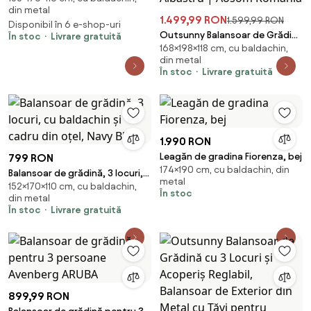
din metal
1.499,99 RON
1.599,99 RON
Disponibil în 6 e-shop-uri
Outsunny Balansoar de Grădină
În stoc
Livrare gratuită
168×198×118 cm, cu baldachin,
cu 3 Locuri, Copertină Reglabilă
din metal
și 3 Perne, 198x118x168 cm,
În stoc
Livrare gratuită
Albastru | Aosom Romania
1.990 RON
Leagăn de gradina Fiorenza, bej
799 RON
174×190 cm, cu baldachin, din
Balansoar de grădină, 3 locuri,
metal
152×170×110 cm, cu baldachin,
cu baldachin și cadru din oțel,
În stoc
din metal
Navy Blue
În stoc
Livrare gratuită
899,99 RON