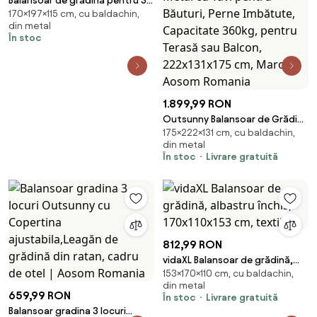
Balansoar de grădină pentru 3
170×197×115 cm, cu baldachin,
persoane Avenberg ARUBA
din metal
În stoc
1.899,99 RON
Outsunny Balansoar de Grădină
175×222×131 cm, cu baldachin,
cu 3 Locuri și Acoperiș Reglabil,
din metal
Balansoar de Exterior din Metal
În stoc
Livrare gratuită
cu Tăvi pentru Băuturi, Perne
Imbătute, Capacitate 360kg,
pentru Terasă sau Balcon,
222x131x175 cm, Maro | Aosom
Romania
812,99 RON
vidaXL Balansoar de grădină,
153×170×110 cm, cu baldachin,
albastru închis, 170x110x153 cm,
din metal
textil
659,99 RON
În stoc
Livrare gratuită
Balansoar gradina 3 locuri