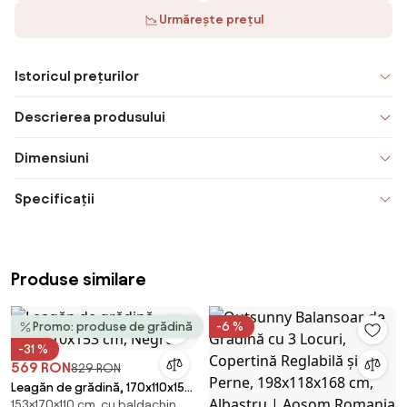
Urmărește prețul
Istoricul prețurilor
Descrierea produsului
Dimensiuni
Specificații
Produse similare
Promo: produse de grădină
-6 %
-31 %
569 RON
829 RON
Leagăn de grădină, 170x110x153
153×170×110 cm, cu baldachin,
cm, Negru