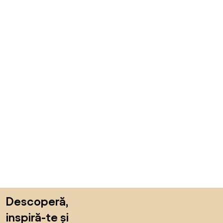
Sari peste subsol, revino la începutul paginii
Descoperă,
inspiră-te și