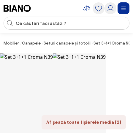
Sari peste navigare, accesează conținutul
Introducerea căutării
Sari peste conținut, mergi la subsol
Mobilier
Canapele
Seturi canapele și fotolii
Set 3+1+1 Croma N39
Afișează toate fișierele media (2)