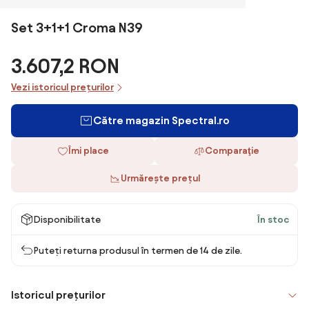
Set 3+1+1 Croma N39
3.607,2 RON
Vezi istoricul prețurilor
Către magazin Spectral.ro
Îmi place
Comparaţie
Urmărește prețul
Disponibilitate
În stoc
Puteți returna produsul în termen de 14 de zile.
Istoricul prețurilor