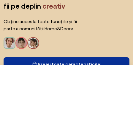
fii pe deplin
creativ
Obține acces la toate funcțiile și fii
parte a comunității Home&Decor.
Vreau toate caracteristicile!
3.607,2 RON
Către magazin
Spectral.ro
Despre Biano
Pentru utilizatori
Pentru magazine