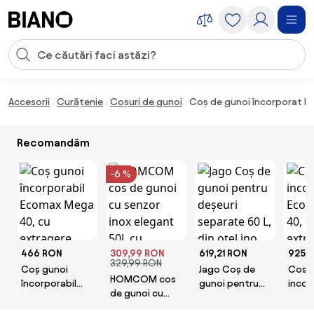
Sari peste navigare, accesează conținutul
Introducerea căutării
Sari peste conținut, mergi la subsol
Accesorii
Curățenie
Coșuri de gunoi
Coș de gunoi încorporat Ellet
Recomandăm
-6 %
466 RON
309,99 RON
619,21 RON
925 
329,99 RON
Coș gunoi
Jago Coș de
Cos 
HOMCOM cos
încorporabil
gunoi pentru
incor
de gunoi cu
Ecomax Mega
deșeuri
Ecoma
senzor inox
40, cu
separate 60 L,
40, c