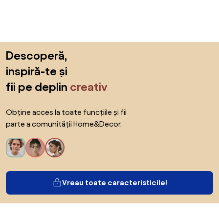
Sari peste subsol, revino la începutul paginii
Descoperă,
inspiră-te și
fii pe deplin
creativ
Obține acces la toate funcțiile și fii
parte a comunității Home&Decor.
Vreau toate caracteristicile!