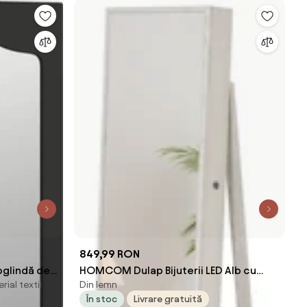
849,99 RON
 oglindă de
HOMCOM Dulap Bijuterii LED Alb cu
ial textil
Din lemn
cm
Cheie | Aosom Romania
În stoc
Livrare gratuită