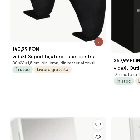
140,99 RON
vidaXL Suport bijuterii flanel pentru
357,99 RO
30×23×11,5 cm, din lemn, din material textil
colier, negru, 23 x 11,5 x 30 cm, 2 buc
vidaXL Cutie
În stoc
Livrare gratuită
Din material t
oglindă în
În stoc