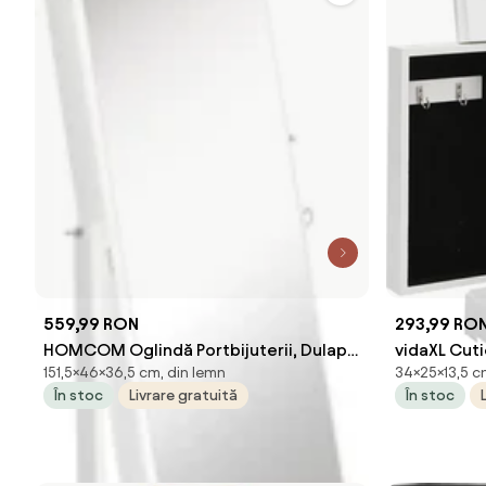
559,99 RON
293,99 RO
HOMCOM Oglindă Portbijuterii, Dulap
vidaXL Cuti
151,5×46×36,5 cm, din lemn
34×25×13,5 c
Portbijuterii cu Unghi Reglabil,
25x13,5x34
În stoc
Livrare gratuită
În stoc
Organizator pentru Inele, Coliere,
Cercei, Încuietoare cu Cheie, pentru
Dormitor, Living, 46x36.5x151.5cm, Alb |
Aosom Romania