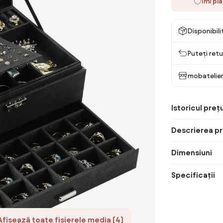
Îmi pl
Disponibil
Puteți retu
mobatelier
Istoricul prețu
Descrierea pr
Dimensiuni
Specificații
Afișează toate fișierele media (4)