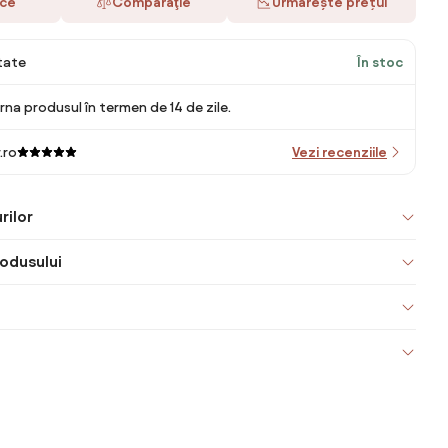
ace
Comparaţie
Urmărește prețul
itate
În stoc
rna produsul în termen de 14 de zile.
.ro
Vezi recenziile
rilor
odusului