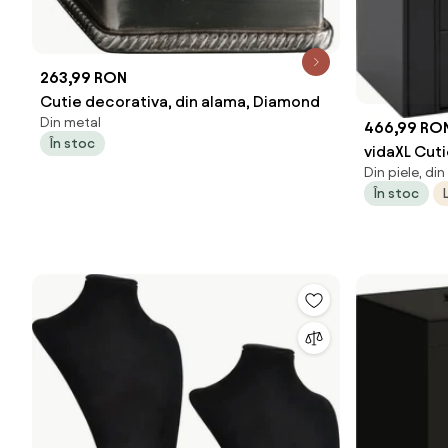
263,99 RON
Cutie decorativa, din alama, Diamond
Din metal
466,99 RO
În stoc
vidaXL Cutie
Din piele, din
oglindă în
În stoc