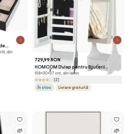
 de
il, din
729,99 RON
HOMCOM Dulap pentru Bijuterii
158×30×37 cm, din lemn
Reglabil cu Oglindă și Lumini LED, Spațiu
(2)
Amplu de Depozitare, Design Elegant |
În stoc
Livrare gratuită
Aosom Romania