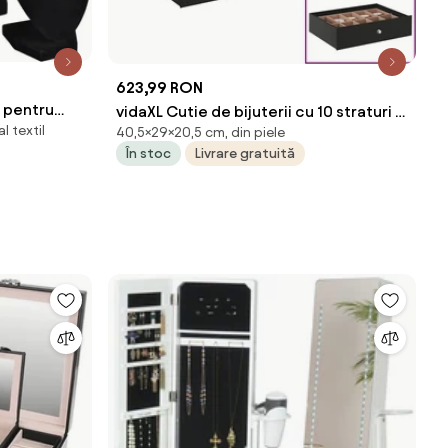
623,99 RON
l pentru
vidaXL Cutie de bijuterii cu 10 straturi și
l textil
, 4 buc
40,5×29×20,5 cm, din piele
suporturi pentru ceasuri, neagră,
În stoc
Livrare gratuită
29x20,5x40,5 cm