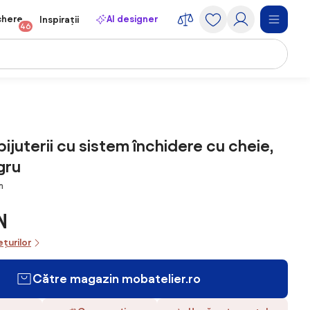
chere
AI designer
Inspirații
46
ijuterii cu sistem închidere cu cheie,
gru
m
N
ețurilor
Către magazin mobatelier.ro