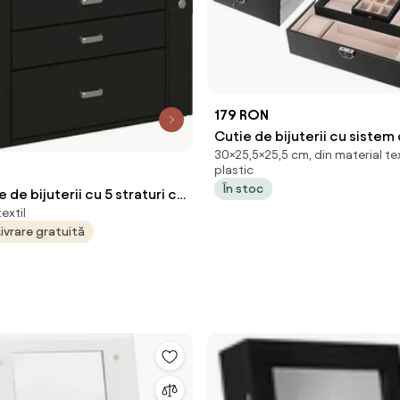
179 RON
Cutie de bijuterii cu sistem
30×25,5×25,5 cm, din material text
închidere cu cheie, Negru
plastic
N
În stoc
 de bijuterii cu 5 straturi cu
extil
cuiată neagră
Livrare gratuită