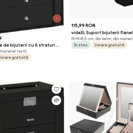
115,99 RON
vidaXL Suport bijuterii flane
N
15×9×8,5 cm, din lemn, din materia
colier, negru, 9 x 8,5 x 15 cm
 de bijuterii cu 6 straturi cu
În stoc
Livrare gratuită
 material textil
cuiată neagră
Livrare gratuită