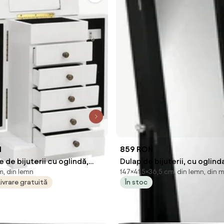
N
859 RON
e de bijuterii cu oglindă,
Dulap de bijuterii, cu oglind
m, din lemn
147×41,5×36,5 cm, din lemn, din ma
 cm, MDF
41,5x36,5x147 cm
Livrare gratuită
În stoc