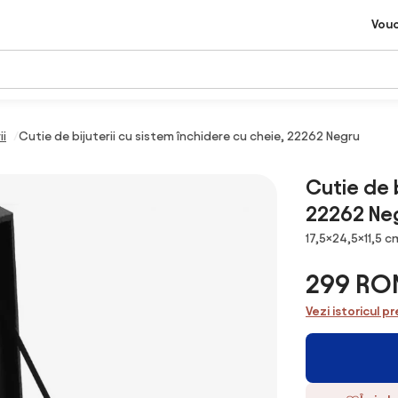
Vou
ii
Cutie de bijuterii cu sistem închidere cu cheie, 22262 Negru
Cutie de b
22262 Ne
Dimensiuni
17,5×24,5×11,5 c
299 RO
Vezi istoricul pr