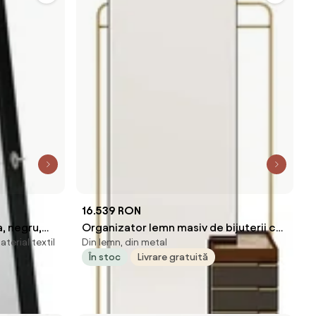
16.539 RON
a, negru,
Organizator lemn masiv de bijuterii cu
terial textil
Din lemn, din metal
oglindă Domo
În stoc
Livrare gratuită