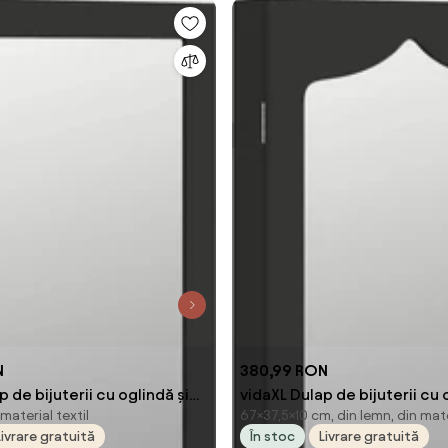
N
380,99 RON
 de bijuterii cu oglindă și
vidaXL Dulap de bijuterii cu
material textil
67×37,5×10 cm, din lemn, din mater
 de perete, negru
perete, negru, 37,5x10x67 
Livrare gratuită
În stoc
Livrare gratuită