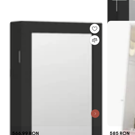
566,99 RON
585 RON