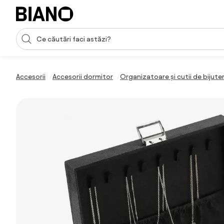
Sari peste navigare, accesează conținutul
Introducerea căutării
Sari peste conținut, mergi la subsol
Accesorii
Accesorii dormitor
Organizatoare și cutii de bijuter