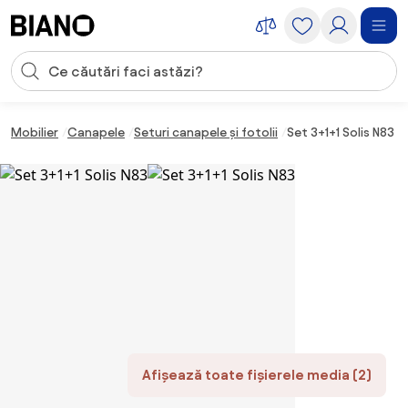
Sari peste navigare, accesează conținutul
Introducerea căutării
Sari peste conținut, mergi la subsol
Mobilier
Canapele
Seturi canapele și fotolii
Set 3+1+1 Solis N83
Afișează toate fișierele media (2)