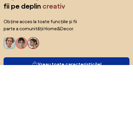
fii pe deplin
creativ
Obține acces la toate funcțiile și fii
parte a comunității Home&Decor.
Vreau toate caracteristicile!
4.555,2 RON
Către magazin
Despre Biano
Pentru utilizatori
Pentru magazine