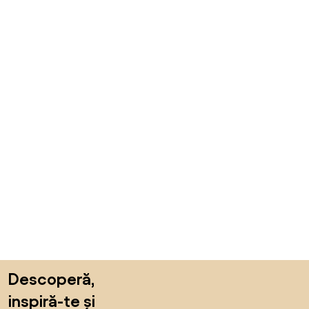
Sari peste subsol, revino la începutul paginii
Descoperă,
inspiră-te și