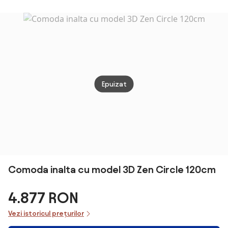
Dulap Modern
cu 3 Sertare,
Sertar de
Depozitare cu
Picioare din
Aluminiu,
60x40x71.5 cm,
Gri Închis
Epuizat
Comoda inalta cu model 3D Zen Circle 120cm
4.877 RON
Vezi istoricul prețurilor