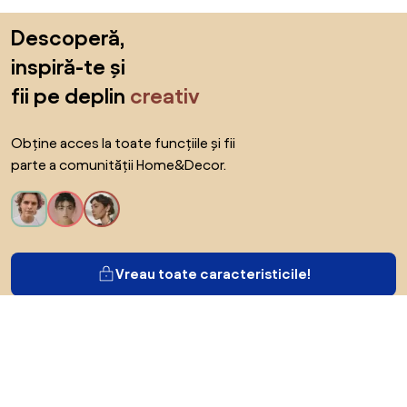
Sari peste subsol, revino la începutul paginii
Descoperă,
inspiră-te și
fii pe deplin
creativ
Obține acces la toate funcțiile și fii
parte a comunității Home&Decor.
Vreau toate caracteristicile!
Despre Biano