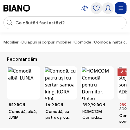
Sari peste navigare, accesează conținutul
Introducerea căutării
Sari peste conținut, mergi la subsol
Mobilier
Dulapuri și corpuri mobilier
Comode
Comoda inalta cu 
Recomandăm
-6 %
829 RON
1.619 RON
399,99 RON
289 
309 
Comodă, albă,
Comodă, cu
HOMCOM
Comod
LUNIA
patru uşi cu
Comodă
sonom
sertar, samoa
pentru
TYPE 
king, KORA KK4
Dormitor,