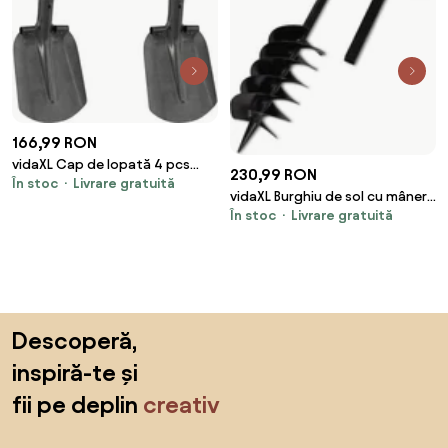
166,99 RON
vidaXL Cap de lopată 4 pcs
230,99 RON
În stoc
Livrare gratuită
Argintiu 33 x 21 cm
vidaXL Burghiu de sol cu mâner,
În stoc
Livrare gratuită
150 mm, trei spirale, negru, oțel
Sari peste subsol, revino la începutul paginii
Descoperă,
inspiră-te și
fii pe deplin
creativ