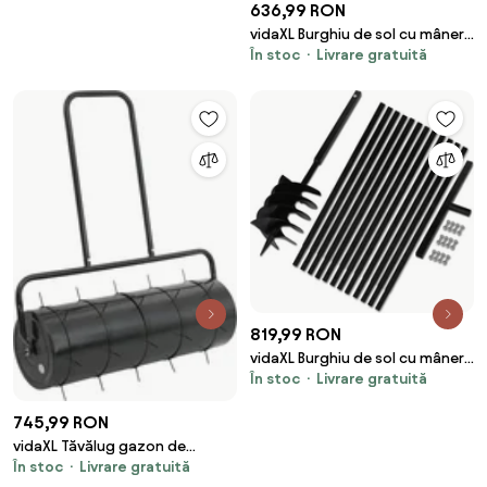
636,99 RON
vidaXL Burghiu de sol cu mâner
În stoc
Livrare gratuită
200 mm cu tub prelungitor 9 m,
oțel
819,99 RON
vidaXL Burghiu de sol cu mâner
În stoc
Livrare gratuită
200 mm cu tub prelungitor 13
m, oțel
745,99 RON
vidaXL Tăvălug gazon de
În stoc
Livrare gratuită
grădină cleme de aerisire negru