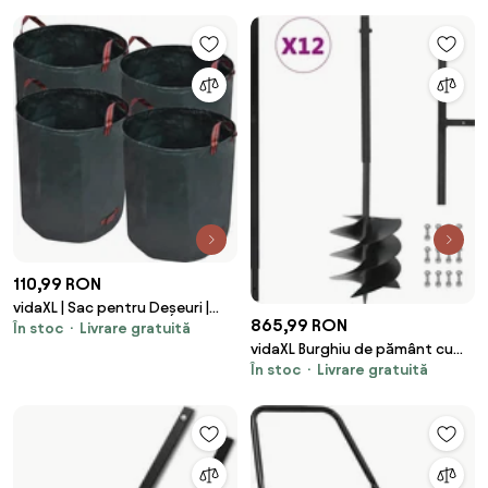
63 L fier/oțel
110,99 RON
vidaXL | Sac pentru Deșeuri |
865,99 RON
În stoc
Livrare gratuită
Verde închis 67 x 76 cm
vidaXL Burghiu de pământ cu
În stoc
Livrare gratuită
mâner 250 mm, tub extensibil
la 12 m, oțel