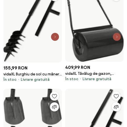
409,99 RON
155,99 RON
vidaXL Tăvălug de gazon,
vidaXL Burghiu de sol cu mâner,
În stoc
Livrare gratuită
negru, 63 cm, 50 L
În stoc
Livrare gratuită
120 mm, duble spirale, negru,
oțel