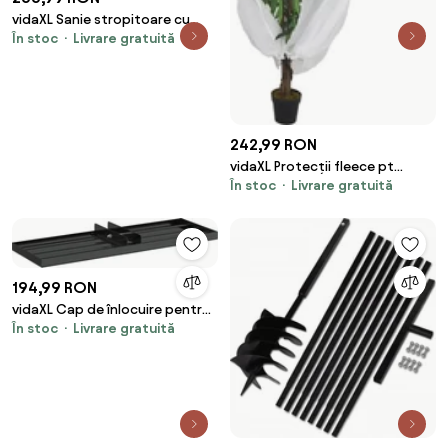
vidaXL Sanie stropitoare cu
În stoc
Livrare gratuită
roți, cap rotativ, roșu, oțel
242,99 RON
vidaXL Protecții fleece pt
În stoc
Livrare gratuită
plante, fermoar, 10 buc, 70
g/m², 1x1,55 m
194,99 RON
vidaXL Cap de înlocuire pentru
În stoc
Livrare gratuită
grebla de grădină Negru 75 x 25
x 6 cm