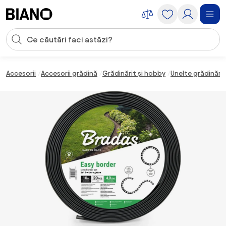
Sari peste navigare, accesează conținutul
Introducerea căutării
Sari peste conținut, mergi la subsol
Accesorii
Accesorii grădină
Grădinărit și hobby
Unelte grădinărit