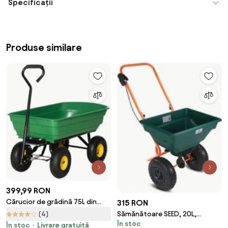
Specificații
Produse similare
399,99 RON
Cărucior de grădină 75L din
315 RON
oțel și PP cu cuvă rabatabilă și
Sămănătoare SEED, 20L,
(4)
mâner de transport, 109x52x94
În stoc
verde/portocaliu Gardebruk
În stoc
Livrare gratuită