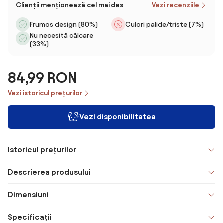
Clienții menționează cel mai des
Vezi recenziile
Frumos design (80%)
Culori palide/triste (7%)
Nu necesită călcare
(33%)
84,99 RON
Vezi istoricul prețurilor
Vezi disponibilitatea
Istoricul prețurilor
Descrierea produsului
Dimensiuni
Specificații