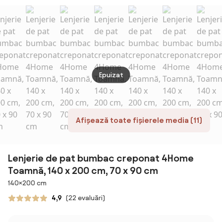
cearceaf pat
cu elastic -
Negru
Epuizat
Afișează toate fișierele media (11)
Lenjerie de pat bumbac creponat 4Home
Toamnă, 140 x 200 cm, 70 x 90 cm
Dimensiuni
140×200 cm
4,9
(22 evaluări)