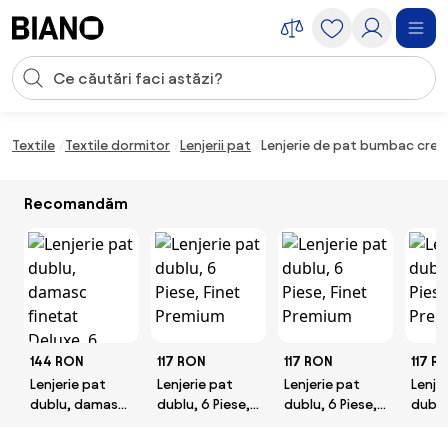
Sari peste navigare, accesează conținutul
Introducerea căutării
Sari peste conținut, mergi la subsol
Textile
Textile dormitor
Lenjerii pat
Lenjerie de pat bumbac cre
Recomandăm
144 RON
117 RON
117 RON
117 R
Lenjerie pat
Lenjerie pat
Lenjerie pat
Lenje
dublu, damasc
dublu, 6 Piese,
dublu, 6 Piese,
dublu
finetat Deluxe,
Finet Premium
Finet Premium
Finet
6 piese,