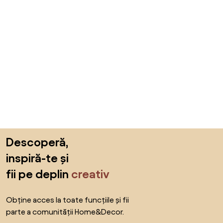
Sari peste subsol, revino la începutul paginii
Descoperă,
inspiră-te și
fii pe deplin
creativ
Obține acces la toate funcțiile și fii
parte a comunității Home&Decor.