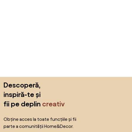
Sari peste subsol, revino la începutul paginii
Descoperă,
inspiră-te și
fii pe deplin
creativ
Obține acces la toate funcțiile și fii
parte a comunității Home&Decor.