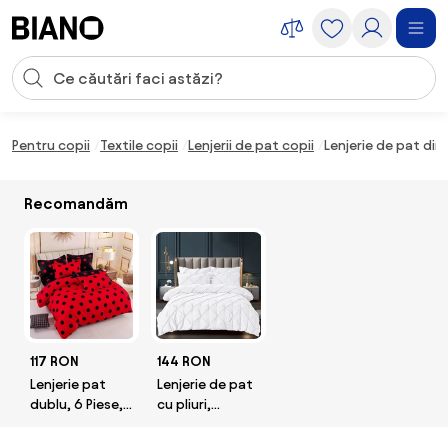
Sari peste navigare, accesează conținutul
Introducerea căutării
Sari peste conținut, mergi la subsol
Pentru copii
Textile copii
Lenjerii de pat copii
Lenjerie de pat di
Recomandăm
117 RON
144 RON
Lenjerie pat
Lenjerie de pat
dublu, 6 Piese,
cu pliuri,
Finet Premium
tesatura tip
finet, pat 2