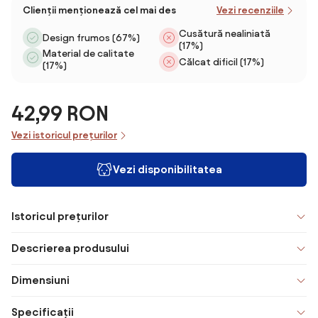
Clienții menționează cel mai des
Vezi recenziile
Cusătură nealiniată
Design frumos (67%)
(17%)
Material de calitate
Călcat dificil (17%)
(17%)
42,99 RON
Vezi istoricul prețurilor
Vezi disponibilitatea
Istoricul prețurilor
Descrierea produsului
Dimensiuni
Specificații