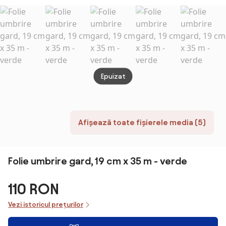
Poliester. 3x3m |
Aosom RO
Epuizat
Afișează toate fișierele media (5)
Folie umbrire gard, 19 cm x 35 m - verde
110 RON
Vezi istoricul prețurilor