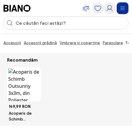
Sari peste navigare, accesează conținutul
Introducerea căutării
Sari peste conținut, mergi la subsol
Accesorii
Accesorii grădină
Umbrare și copertine
Parasolare
Fol
Recomandăm
149,99 RON
Acoperis de
Schimb
Outsunny
3x3m, din