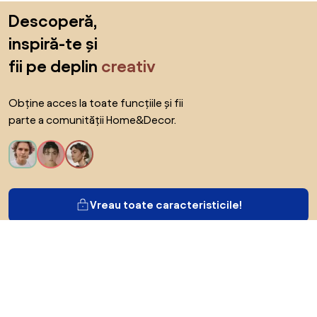
Sari peste subsol, revino la începutul paginii
Descoperă,
inspiră-te și
fii pe deplin
creativ
Obține acces la toate funcțiile și fii
parte a comunității Home&Decor.
Vreau toate caracteristicile!
Despre Biano
Pentru utilizatori