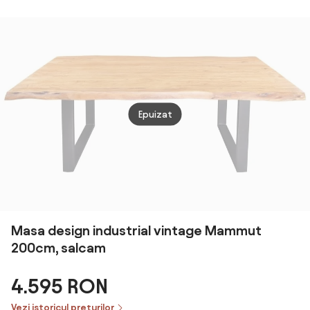
Blatur
sufragerie
pentru 6-8
Rabat
103x76x73.5cm
Persoane,
Struc
| Aosom
culoare Lemn |
Oțel 
Romania
Aosom Romania
Gri C
Aoso
Epuizat
Masa design industrial vintage Mammut
200cm, salcam
4.595 RON
Vezi istoricul prețurilor