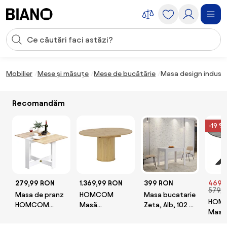
Sari peste navigare, accesează conținutul
Introducerea căutării
Sari peste conținut, mergi la subsol
Mobilier
Mese și măsuțe
Mese de bucătărie
Masa design indust
Recomandăm
-19 %
279,99 RON
1.369,99 RON
399 RON
469,
579,9
Masa de pranz
HOMCOM
Masa bucatarie
HOM
HOMCOM
Masă
Zeta, Alb, 102 x
Masă 
moderna,
Extensibilă
69 x 75 cm
6 Per
bucatarie,
Rotundă