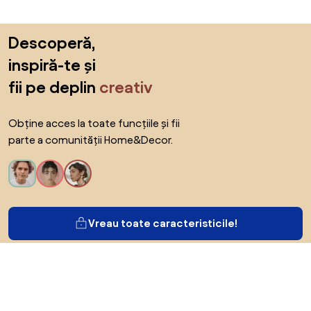
Sari peste subsol, revino la începutul paginii
Descoperă,
inspiră-te și
fii pe deplin
creativ
Obține acces la toate funcțiile și fii
parte a comunității Home&Decor.
Vreau toate caracteristicile!
Despre Biano