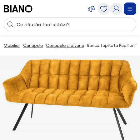
Sari peste navigare, accesează conținutul
Introducerea căutării
Sari peste conținut, mergi la subsol
Mobilier
Canapele
Canapele și divane
Banca tapitata Papillon 