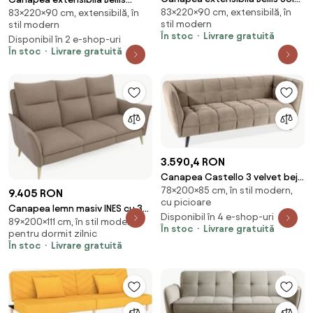
83×220×90 cm, extensibilă, în
18
83×220×90 cm, extensibilă, în
Velvetmat 24
stil modern
stil modern
În stoc
Livrare gratuită
Disponibil în 2 e-shop-uri
În stoc
Livrare gratuită
3.590,4 RON
Canapea Castello 3 velvet bej
78×200×85 cm, în stil modern,
inchis/wenge Blu40
9.405 RON
cu picioare
Canapea lemn masiv INES cu 3
Disponibil în 4 e-shop-uri
89×200×111 cm, în stil modern,
locuri și 2 reclinere, 200 × 111 × 89
În stoc
Livrare gratuită
pentru dormit zilnic
cm
În stoc
Livrare gratuită