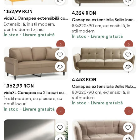
1.152,99 RON
4.324 RON
vidaXL Canapea extensibilă cu
Canapea extensibila Bellis Inari
Extensibilă, în stil modern,
2 locuri, 2 perne, galben, textil
83×220×90 cm, extensibilă, în
22
pentru dormit zilnic
stil modern
În stoc
Livrare gratuită
În stoc
Livrare gratuită
4.453 RON
1.362,99 RON
Canapea extensibila Bellis Nube
83×220×90 cm, extensibilă, în
20
vidaXL Canapea cu 2 locuri cu
stil modern
În stil modern, cu picioare, cu
pernuțe, cappuccino, 140 cm,
În stoc
Livrare gratuită
două locuri
piele eco.
În stoc
Livrare gratuită