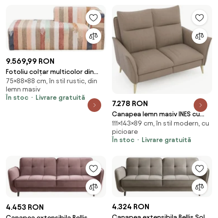
9.569,99 RON
Fotoliu colțar multicolor din
75×88×88 cm, în stil rustic, din
bumbac țesut manual, „Chindi”
lemn masiv
În stoc
Livrare gratuită
7.278 RON
Canapea lemn masiv INES cu
111×143×89 cm, în stil modern, cu
recliner, 143 × 111 × 89 cm
picioare
În stoc
Livrare gratuită
4.324 RON
4.453 RON
Canapea extensibila Bellis Sola
Canapea extensibila Bellis