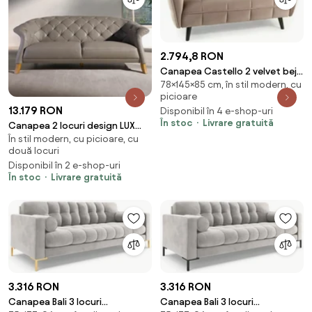
2.794,8 RON
Canapea Castello 2 velvet bej
78×145×85 cm, în stil modern, cu
inchis/wenge Blu40
picioare
13.179 RON
Disponibil în 4 e-shop-uri
În stoc
Livrare gratuită
Canapea 2 locuri design LUX
În stil modern, cu picioare, cu
Chester Grey Leather
două locuri
Disponibil în 2 e-shop-uri
În stoc
Livrare gratuită
3.316 RON
3.316 RON
Canapea Bali 3 locuri
Canapea Bali 3 locuri