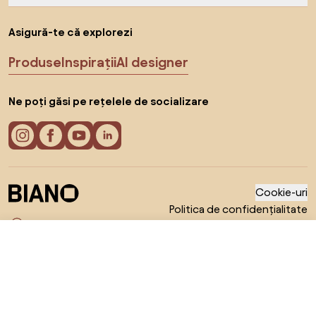
Asigură-te că explorezi
Produse
Inspirații
AI designer
Ne poți găsi pe rețelele de socializare
Cookie-uri
Politica de confidențialitate
Termeni de utilizare
Alege țara
De la 2.947 RON
© 2026 Biano s.r.o.
Arată ofertele
în magazinele online 2