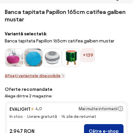
Banca tapitata Papillon 165cm catifea galben
mustar
Variantă selectată:
Banca tapitata Papillon 165cm catifea galben mustar
+139
Afișați variantele disponibile
Oferte recomandate
Alege dintre 2 magazine:
Mai multe informații
EVALIGHT
4,0
În stoc
Livrare gratuită
14 zile de returnat
2.947 RON
Către e-shop