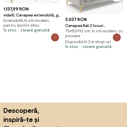
1.137,99 RON
vidaXL Canapea extensibilă, gri
3.037 RON
Extensibilă, în stil modern,
taupe, material textil
pentru dormit zilnic
Canapea Bali 2 locuri
În stoc
Livrare gratuită
75×152×92 cm, în stil modern, cu
velvet/picioare gold – L152 x l92
picioare
x h75
Disponibil în 2 e-shop-uri
În stoc
Livrare gratuită
Sari peste subsol, revino la începutul paginii
Descoperă,
inspiră-te și