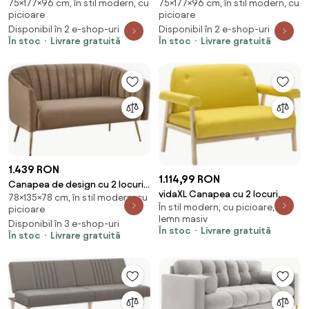
75×177×96 cm, în stil modern, cu
75×177×96 cm, în stil modern, cu
velvet/picioare gold L177 cm
velvet/picioare negre L177 cm
picioare
picioare
Disponibil în 2 e-shop-uri
Disponibil în 2 e-shop-uri
În stoc
Livrare gratuită
În stoc
Livrare gratuită
1.439 RON
1.114,99 RON
Canapea de design cu 2 locuri,
vidaXL Canapea cu 2 locuri,
78×135×78 cm, în stil modern, cu
ţesătură Velvet maro/gold
În stil modern, cu picioare, din
galben, material textil
picioare
crom-auriu, BAGY
lemn masiv
Disponibil în 3 e-shop-uri
În stoc
Livrare gratuită
În stoc
Livrare gratuită