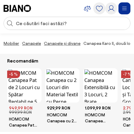
Sari peste navigare, accesează conținutul
Introducerea căutării
Sari peste conținut, mergi la subsol
Mobilier
Canapele
Canapele și divane
Canapea Karo II, două locu
Recomandăm
-5 %
-7 %
949,99 RON
929,99 RON
1.099,99 RON
2.79
999,99 RON
2.999
HOMCOM
HOMCOM
HOMCOM
HOM
Canapea cu 2
Canapea
Canapea Pat
Cana
Locuri din
Extensibilă cu 3
de 2 Locuri cu
Locuri
Material Textil
Locuri, 2 Brațe