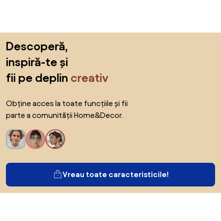
Sari peste subsol, revino la începutul paginii
Descoperă,
inspiră-te și
fii pe deplin
creativ
Obține acces la toate funcțiile și fii
parte a comunității Home&Decor.
Vreau toate caracteristicile!
Despre Biano