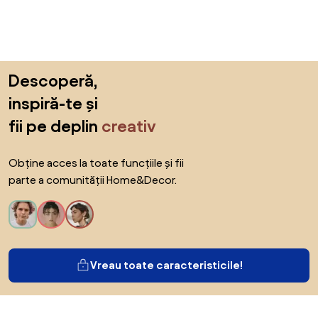
Sari peste subsol, revino la începutul paginii
Descoperă,
inspiră-te și
fii pe deplin
creativ
Obține acces la toate funcțiile și fii
parte a comunității Home&Decor.
Vreau toate caracteristicile!