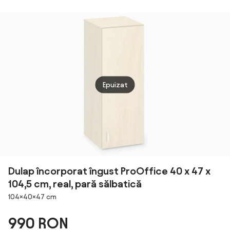
Dulapior
Deschis, 2
chei,
Multifuncțional
Sertare,
cm, A
Design
Mobilier de
Roma
Compact și
Birou din Lemn
Elegant pentru
și Metal,
Birou și Acasă |
40x35x60 cm,
Aosom Romania
Lemn Natural |
Aosom Romania
Epuizat
Dulap încorporat îngust ProOffice 40 x 47 x
104,5 cm, real, pară sălbatică
Dimensiuni
104×40×47 cm
990 RON