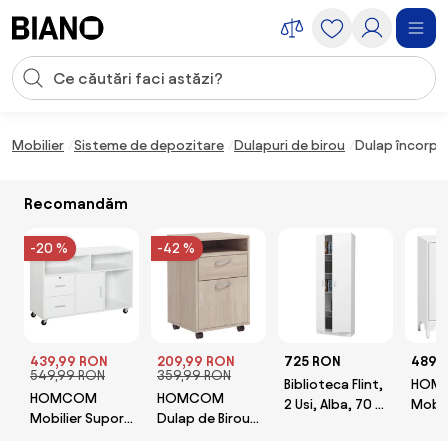
Sari peste navigare, accesează conținutul
Introducerea căutării
Sari peste conținut, mergi la subsol
Mobilier
Sisteme de depozitare
Dulapuri de birou
Dulap încorpor
Recomandăm
-20 %
-42 %
439,99 RON
209,99 RON
725 RON
489,
549,99 RON
359,99 RON
Biblioteca Flint,
HOM
HOMCOM
HOMCOM
2 Usi, Alba, 70 x
Mobil
Mobilier Suport
Dulap de Birou
32 x 196 cm
birou
Imprimantă
cu 4 Roți, Raft
raftur