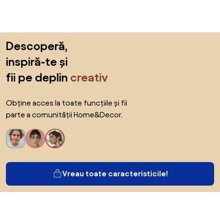
Sari peste subsol, revino la începutul paginii
Descoperă,
inspiră-te și
fii pe deplin
creativ
Obține acces la toate funcțiile și fii
parte a comunității Home&Decor.
Vreau toate caracteristicile!
Despre Biano