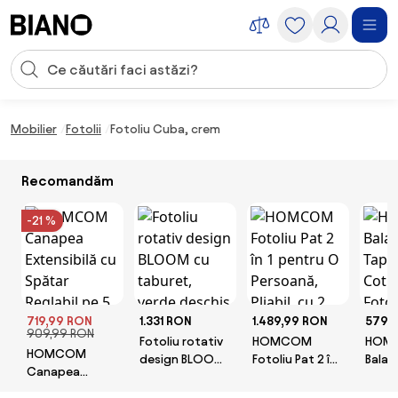
Sari peste navigare, accesează conținutul
Introducerea căutării
Sari peste conținut, mergi la subsol
Mobilier
Fotolii
Fotoliu Cuba, crem
Recomandăm
-21 %
719,99 RON
1.331 RON
1.489,99 RON
579,
909,99 RON
Fotoliu rotativ
HOMCOM
HOM
HOMCOM
design BLOOM
Fotoliu Pat 2 în 1
Balan
Canapea
cu taburet,
pentru O
Tapiț
Extensibilă cu
verde deschis
Persoană,
Cotie