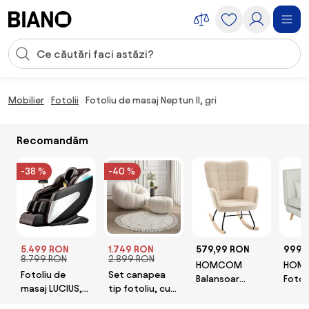
Sari peste navigare, accesează conținutul
Introducerea căutării
Sari peste conținut, mergi la subsol
Mobilier
Fotolii
Fotoliu de masaj Neptun II, gri
Recomandăm
-38 %
-40 %
5.499 RON
1.749 RON
579,99 RON
999,
8.799 RON
2.899 RON
HOMCOM
HOM
Fotoliu de
Set canapea
Balansoar
Fotoli
masaj LUCIUS,
tip fotoliu, cu
Tapițat cu
cu Sp
cu Incalzire,
un singur loc,
Cotiere, Fotoliu
Rabat