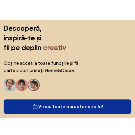
Sari peste subsol, revino la începutul paginii
Descoperă,
inspiră-te și
fii pe deplin
creativ
Obține acces la toate funcțiile și fii
parte a comunității Home&Decor.
Vreau toate caracteristicile!
Despre Biano