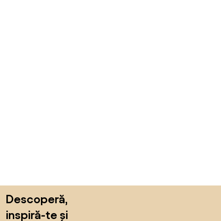
Sari peste subsol, revino la începutul paginii
Descoperă,
inspiră-te și