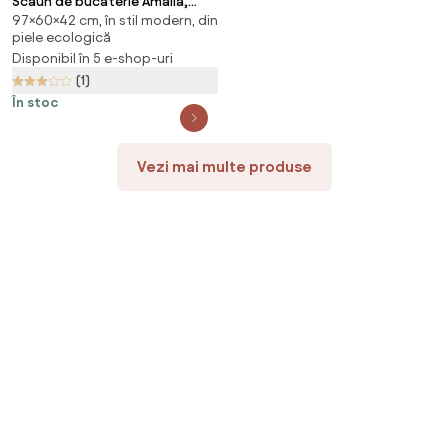
Scaun de bucaterie Amalia,
97×60×42 cm, în stil modern, din
alb/argintiu
piele ecologică
Disponibil în 5 e-shop-uri
(1)
În stoc
Vezi mai multe produse