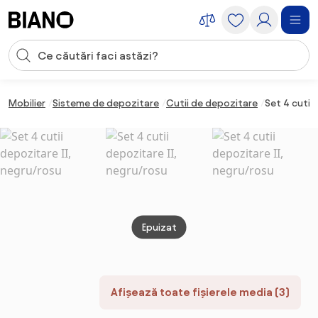
Sari peste navigare, accesează conținutul
Introducerea căutării
Sari peste conținut, mergi la subsol
Mobilier
Sisteme de depozitare
Cutii de depozitare
Set 4 cutii
Epuizat
Afișează toate fișierele media (3)