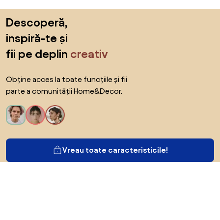
Sari peste subsol, revino la începutul paginii
Descoperă,
inspiră-te și
fii pe deplin
creativ
Obține acces la toate funcțiile și fii
parte a comunității Home&Decor.
Vreau toate caracteristicile!
Despre Biano