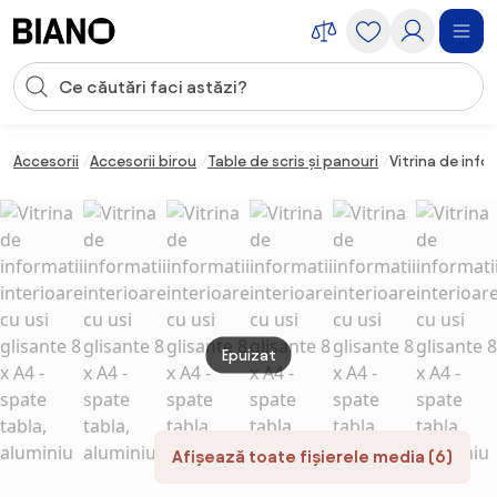
Sari peste navigare, accesează conținutul
Introducerea căutării
Sari peste conținut, mergi la subsol
Accesorii
Accesorii birou
Table de scris și panouri
Vitrina de info
Epuizat
Afișează toate fișierele media (6)