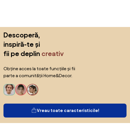
Sari peste subsol, revino la începutul paginii
Descoperă,
inspiră-te și
fii pe deplin
creativ
Obține acces la toate funcțiile și fii
parte a comunității Home&Decor.
Vreau toate caracteristicile!