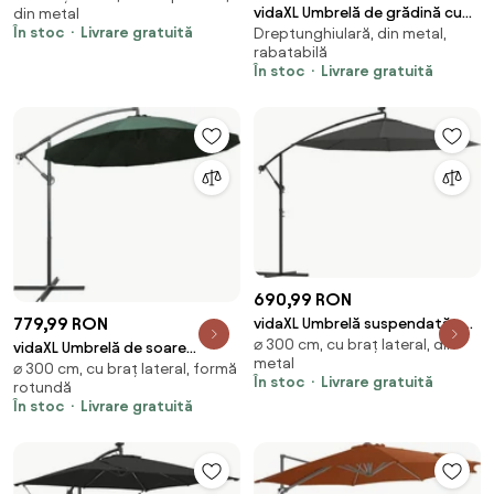
vidaXL Umbrelă de grădină cu
din metal
taupe, 300 cm
În stoc
Livrare gratuită
Dreptunghiulară, din metal,
două capete, alb nisipiu,
rabatabilă
316x145 cm
În stoc
Livrare gratuită
690,99 RON
779,99 RON
vidaXL Umbrelă suspendată cu
⌀ 300 cm, cu braț lateral, din
LED și stâlp din oțel, antracit,
vidaXL Umbrelă de soare
metal
300 cm
⌀ 300 cm, cu braț lateral, formă
suspendată, verde, 3 m, stâlp
În stoc
Livrare gratuită
rotundă
de aluminiu
În stoc
Livrare gratuită