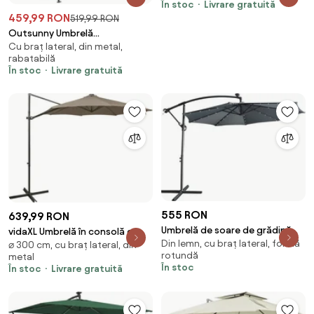
În stoc
Livrare gratuită
459,99 RON
519,99 RON
Outsunny Umbrelă
Cu braț lateral, din metal,
Semicirculară Dublă cu
rabatabilă
Deschidere cu Manivelă, 7 Spițe
În stoc
Livrare gratuită
și Suport în Cruce,
200x190x240 cm, Gri | Aosom
Romania
555 RON
639,99 RON
Umbrelă de soare de grădină
vidaXL Umbrelă în consolă cu
Din lemn, cu braț lateral, formă
LED, gri, 3 m, LINDAN
⌀ 300 cm, cu braț lateral, din
stâlp și LED-uri, taupe, 300 cm
rotundă
metal
În stoc
În stoc
Livrare gratuită