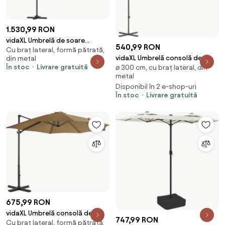
1.530,99 RON
vidaXL Umbrelă de soare
540,99 RON
Cu braț lateral, formă pătrată,
Antracit 286 x 284 x 270 cm
vidaXL Umbrelă consolă de
din metal
În stoc
Livrare gratuită
⌀ 300 cm, cu braț lateral, din
grădină, stâlp din oțel, taupe,
metal
300 cm
Disponibil în 2 e-shop-uri
În stoc
Livrare gratuită
675,99 RON
vidaXL Umbrelă consolă de
747,99 RON
Cu braț lateral, formă pătrată,
grădină, stâlp din aluminiu,