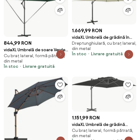
1.669,99 RON
vidaXL Umbrelă de grădină în
844,99 RON
Dreptunghiulară, cu braț lateral,
consolă cu blat dublu, culoare
din metal
nisip, 400x300 cm
vidaXL Umbrelă de soare Verde
În stoc
Livrare gratuită
Cu braț lateral, formă pătrată,
294 x 200 x 270 cm Poliester și
din metal
Aluminiu
În stoc
Livrare gratuită
1.151,99 RON
vidaXL Umbrelă de grădină
Cu braț lateral, formă pătrată,
cantilever cu stâlp din aluminiu
din metal
4x3 m negru