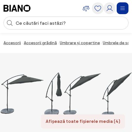
Sari peste navigare, accesează conținutul
Introducerea căutării
Sari peste conținut, mergi la subsol
Accesorii
Accesorii grădină
Umbrare și copertine
Umbrele de soa
Afișează toate fișierele media (4)