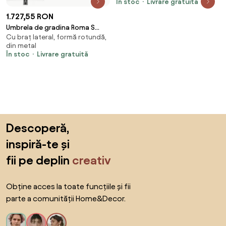
În stoc
Livrare gratuită
1.727,55 RON
Umbrela de gradina Roma S
Cu braț lateral, formă rotundă,
antracit
din metal
În stoc
Livrare gratuită
Sari peste subsol, revino la începutul paginii
Descoperă,
inspiră-te și
fii pe deplin
creativ
Obține acces la toate funcțiile și fii
parte a comunității Home&Decor.