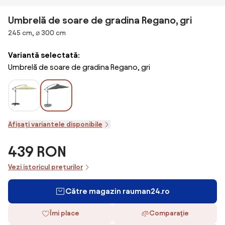
Umbrelă de soare de gradina Regano, gri
Dimensiuni
245 cm, ⌀ 300 cm
Variantă selectată:
Umbrelă de soare de gradina Regano, gri
Afișați variantele disponibile
439 RON
Vezi istoricul prețurilor
Către magazin rauman24.ro
Îmi place
Comparaţie