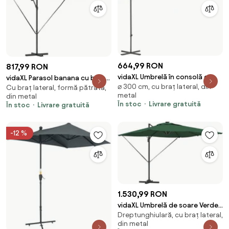
664,99 RON
817,99 RON
vidaXL Umbrelă în consolă cu
vidaXL Parasol banana cu brațe
⌀ 300 cm, cu braț lateral, din
stâlp din oțel, cărămiziu, 300
Cu braț lateral, formă pătrată,
Negru 249 x 249 x 250 cm
metal
din metal
cm
În stoc
Livrare gratuită
În stoc
Livrare gratuită
-12 %
1.530,99 RON
vidaXL Umbrelă de soare Verde
Dreptunghiulară, cu braț lateral,
286 x 284 x 270 cm Aluminiu și
din metal
poliester