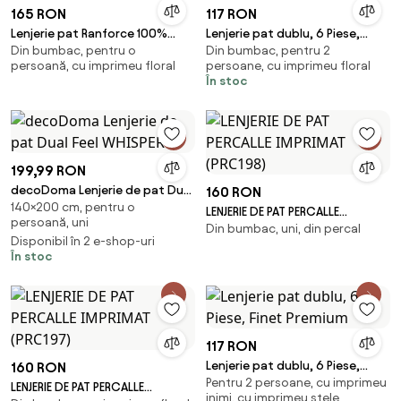
165 RON
117 RON
Lenjerie pat Ranforce 100%
Lenjerie pat dublu, 6 Piese,
Din bumbac, pentru o
Din bumbac, pentru 2
Cotton Pro (RCP27)
Finet Premium
persoană, cu imprimeu floral
persoane, cu imprimeu floral
În stoc
199,99 RON
decoDoma Lenjerie de pat Dual
160 RON
140×200 cm, pentru o
Feel WHISPER
LENJERIE DE PAT PERCALLE
persoană, uni
Din bumbac, uni, din percal
IMPRIMAT (PRC198)
Disponibil în 2 e-shop-uri
În stoc
117 RON
Lenjerie pat dublu, 6 Piese,
160 RON
Pentru 2 persoane, cu imprimeu
Finet Premium
LENJERIE DE PAT PERCALLE
inimi, cu imprimeu stele