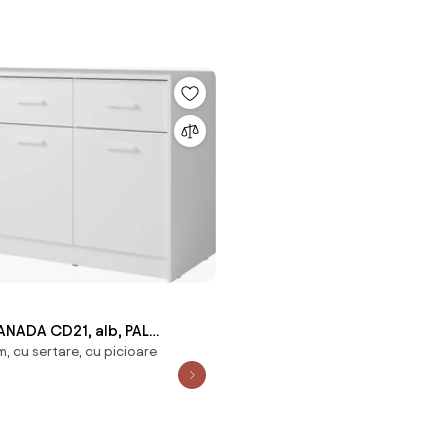
ADA CD21, alb, PAL
, cu sertare, cu picioare
50x42x94 cm