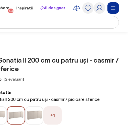
chere
AI designer
Inspirații
43
natia II 200 cm cu patru uși - casmir /
sferice
5
(2 evaluări)
ctată:
 II 200 cm cu patru uși - casmir / picioare sferice
+1