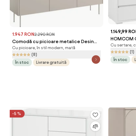
1.149,99 R
1.947 RON
2.290 RON
HOMCOM Co
Comodă cu picioare metalice Desin
Cu sertare, c
Sertare, M
Cu picioare, în stil modern, mată
170 cm - cashmir / stejar nagano
(1)
Zi, Alb/Le
(8)
În stoc
În stoc
Livrare gratuită
-5 %