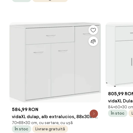
805,99 RO
vidaXL Dula
84×60×30 cm,
cm, lemn p
584,99 RON
În stoc
vidaXL dulap, alb extralucios, 88x30x70
70×88×30 cm, cu sertare, cu ușă
cm, lemn prelucrat
În stoc
Livrare gratuită