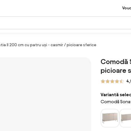
Vou
 II 200 cm cu patru uși - casmir / picioare sferice
Comodă So
picioare 
4,
Variantă sele
Comodă Sonatia