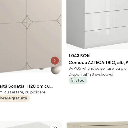
1.043 RON
Comoda AZTECA TRIO, alb, P
84×105×41 cm, cu sertare, cu pic
sertare, 105x41x84 cm
Disponibil în 3 e-shop-uri
În stoc
tă Sonatia II 120 cm cu
, cu sertare, cu picioare
 două sertare ascunse -
Livrare gratuită