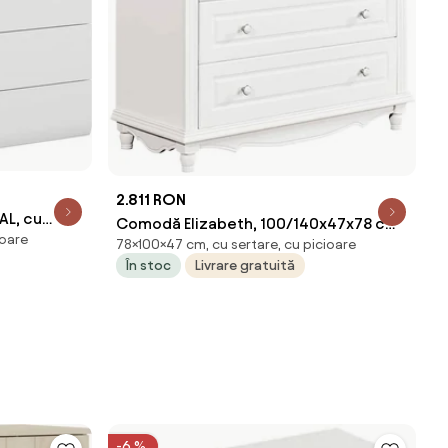
2.811 RON
AL, cu
Comodă Elizabeth, 100/140x47x78 cm,
ioare
78×100×47 cm, cu sertare, cu picioare
Alb 100x47x78 cm
În stoc
Livrare gratuită
-6 %