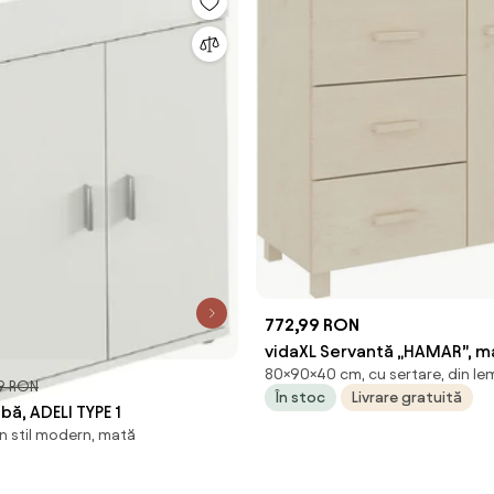
772,99 RON
vidaXL Servantă „HAMAR”, m
80×90×40 cm, cu sertare, din le
90x40x80 cm, lemn masiv d
9 RON
În stoc
Livrare gratuită
ă, ADELI TYPE 1
n stil modern, mată