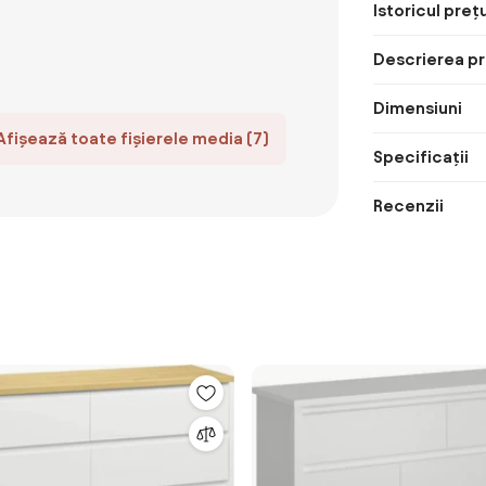
Istoricul prețu
Descrierea pr
Dimensiuni
Afișează toate fișierele media (7)
Specificații
Recenzii