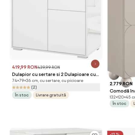
419,99 RON
439,99 RON
Dulapior cu sertare si 2 Dulapioare cu
74×79×36 cm, cu sertare, cu picioare
polite reglabile, Deschidere prin
2.779 RON
(2)
Presiune 79x36x74cm HOMCOM |
Comodă înal
În stoc
Livrare gratuită
Aosom Romania
132×120×45 cm
două uși și
În stoc
casmir
-12 %