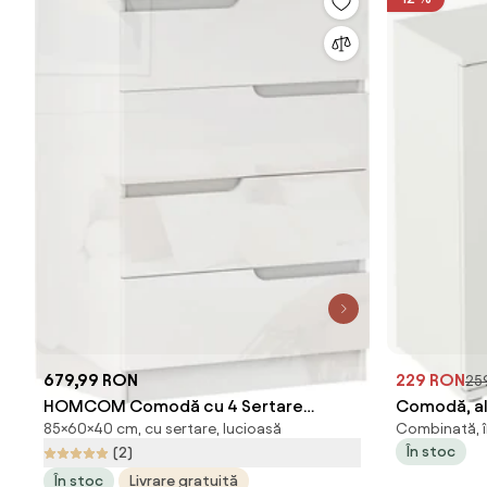
679,99 RON
229 RON
25
HOMCOM Comodă cu 4 Sertare
Comodă, alb
85×60×40 cm, cu sertare, lucioasă
Combinată, î
Modernă și Minimalistă, Comodă din
În stoc
(2)
Pal Melaminat, 60x40x85 cm, Alb
În stoc
Livrare gratuită
Lucios | Aosom Romania