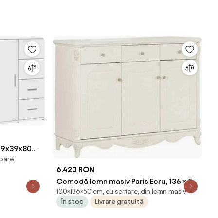
, 59x39x80
ioare
6.420 RON
Comodă lemn masiv Paris Ecru, 136 × 50
100×136×50 cm, cu sertare, din lemn masiv
× 100 cm
În stoc
Livrare gratuită