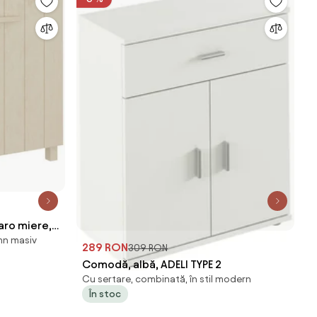
aro miere,
mn masiv
e pin
289 RON
309 RON
Comodă, albă, ADELI TYPE 2
Cu sertare, combinată, în stil modern
În stoc