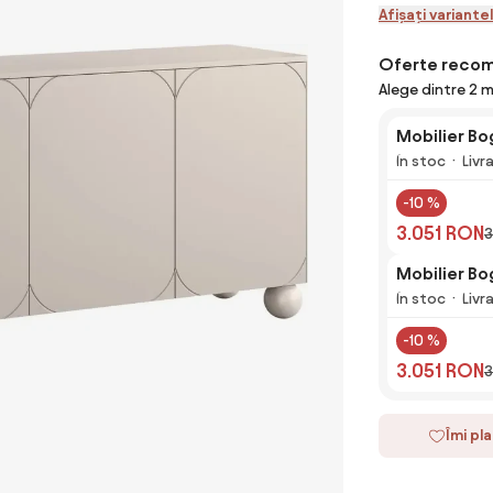
Afișați variante
Oferte reco
Alege dintre 2 
Mobilier Bo
În stoc
Livr
-10 %
3.051 RON
3
Mobilier Bo
În stoc
Livr
-10 %
3.051 RON
3
Îmi pl