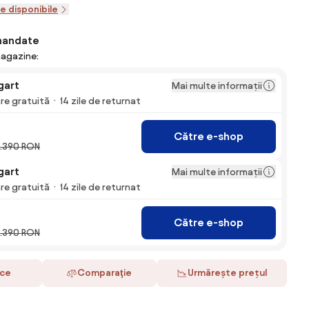
le disponibile
mandate
magazine:
gart
Mai multe informații
are gratuită
14 zile de returnat
Către e-shop
.390 RON
gart
Mai multe informații
are gratuită
14 zile de returnat
Către e-shop
.390 RON
ace
Comparaţie
Urmărește prețul