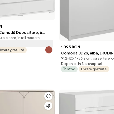
ON
modă Depozitare, 6
u picioare, în stil modern
obilier Dormitor/Cameră de
mn Natural | Aosom Romania
1.095 RON
Livrare gratuită
Comodă 3D2S, albă, ERODIN
91,2×125,4×36,2 cm, cu sertare, c
Disponibil în 3 e-shop-uri
În stoc
Livrare gratuită