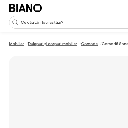
Sari peste navigare, accesează conținutul
Introducerea căutării
Sari peste conținut, mergi la subsol
Mobilier
Dulapuri și corpuri mobilier
Comode
Comodă Sonatia