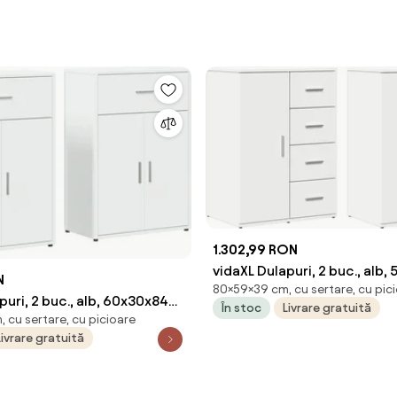
1.302,99 RON
vidaXL Dulapuri, 2 buc., alb
N
80×59×39 cm, cu sertare, cu pic
cm, lemn prelucrat
puri, 2 buc., alb, 60x30x84
În stoc
Livrare gratuită
 cu sertare, cu picioare
relucrat
Livrare gratuită