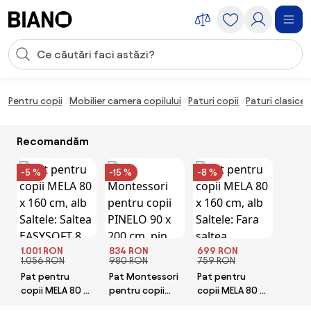
Sari peste navigare, accesează conținutul
Introducerea căutării
Sari peste conținut, mergi la subsol
Pentru copii
Mobilier camera copilului
Paturi copii
Paturi clasice 
Recomandăm
-5 %
-15 %
-8 %
1.001 RON
834 RON
699 RON
1.056 RON
980 RON
759 RON
Pat pentru
Pat Montessori
Pat pentru
copii MELA 80 x
pentru copii
copii MELA 80 x
160 cm, alb
PINELO 90 x 200
160 cm, alb