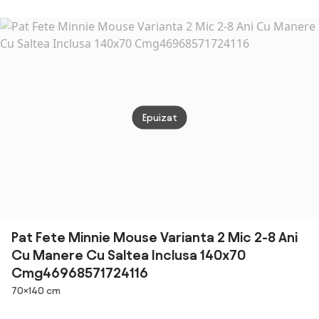
Saltele: Saltea
cm, pin Saltele:
Saltele: Fara
EASYSOFT 8 cm,
Fara saltea,
saltea, Somiera
Somiera pat:
Somiera pat:
pat: Cu lamele
Cu lamele
Cu lamele
curbate
curbate
drepte
Epuizat
Pat Fete Minnie Mouse Varianta 2 Mic 2-8 Ani
Cu Manere Cu Saltea Inclusa 140x70
Cmg46968571724116
Dimensiuni
70×140 cm