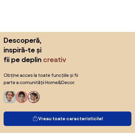
Sari peste subsol, revino la începutul paginii
Descoperă,
inspiră-te și
fii pe deplin
creativ
Obține acces la toate funcțiile și fii
parte a comunității Home&Decor.
Vreau toate caracteristicile!